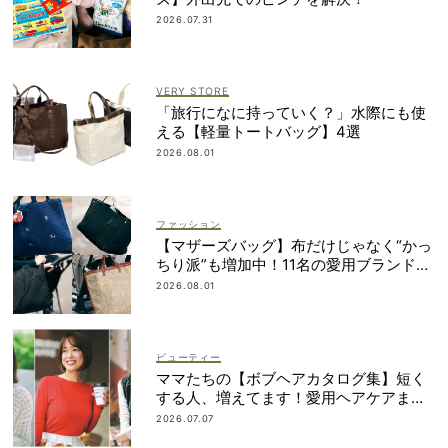
2026.07.31
VERY STORE
「旅行になに持っていく？」水際にも使
える【軽量トートバッグ】4選
2026.08.01
ファッション
【マザーズバッグ】布だけじゃなく“かっ
ちり派”も増加中！11名の愛用ブランド
は？
2026.08.01
ビューティー
ママたちの【ボブヘアカタログ集】短く
する人、増えてます！愛用ヘアケアまで
全部見せ
2026.07.07