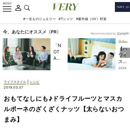
#一生ものジュエリー
#Tシャツ
#紫外線（UV）対策
今、あなたにオススメ〈PR〉
Recommended by
ライフスタイル
「N
【ハ
OT
ワイ
A
ステ
HO
イ】
2026
TEL
.07.17
子連
」で
れに
|
ライフスタイル
レシピ
子ど
嬉し
2019.03.07
もの
い
記憶
おもてなしにも♪ドライフルーツとマスカ
「コ
に一
ンド
ルポーネのざくざくナッツ【太らないおつ
生残
ミニ
る
まみ】
ア
【極
ム」
上の