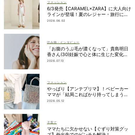
ファッション
6/3発売【CARAMEL×ZARA】に大人向け
ラインが登場！夏のレジャー・旅行にも
おすすめ
2026.06.02
読み物・インタビュー
「お腹のうぶ毛が濃くなって」貴島明日
香さん(30)妊娠で心と体に生じた変化も
「愛しいです」
2026.07.13
ファッション
やっぱり【アンテプリマ】！ベビーカー
ママが「結局こればかり持ってしまう」
納得の理由
2026.05.12
子育て
ママたちに欠かせない【ぐずり対策グッ
ズ】外出先でのピンチを解決！