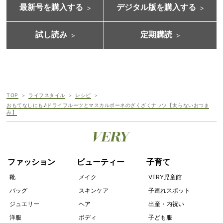
最新号を購入する
デジタル版を購入する
試し読み
定期購読
TOP
ライフスタイル
レシピ
おもてなしにも♪ドライフルーツとマスカルポーネのざくざくナッツ【太らないおつま
み】
ファッション
ビューティー
子育て
靴
メイク
VERY児童館
バッグ
スキンケア
子連れスポット
ジュエリー
ヘア
出産・内祝い
洋服
ボディ
子ども服