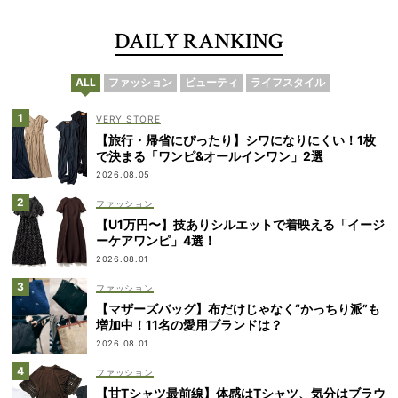
DAILY RANKING
ALL
ファッション
ビューティ
ライフスタイル
VERY STORE
【旅行・帰省にぴったり】シワになりにくい！1枚
で決まる「ワンピ&オールインワン」2選
2026.08.05
ファッション
【U1万円〜】技ありシルエットで着映える「イージ
ーケアワンピ」4選！
2026.08.01
ファッション
【マザーズバッグ】布だけじゃなく“かっちり派”も
増加中！11名の愛用ブランドは？
2026.08.01
ファッション
【甘Tシャツ最前線】体感はTシャツ、気分はブラウ