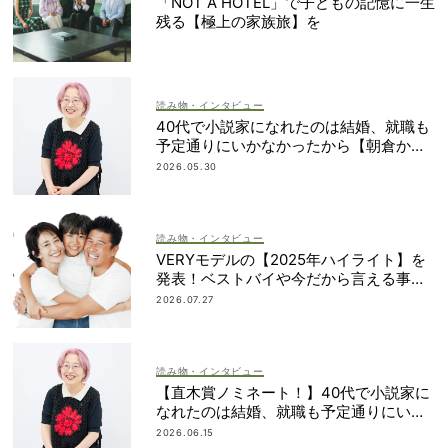
「NOT A HOTEL」で子どもの記憶に一生
残る【極上の家族旅】を
読み物・インタビュー
40代で小説家になれたのは結婚、就職も
予定通りにいかなかったから【朝倉かす
みさん】
2026.05.30
読み物・インタビュー
VERYモデルの【2025年ハイライト】を
発表！ベストバイや今だから言える事件
簿も大公開
2026.07.27
読み物・インタビュー
【直木賞ノミネート！】40代で小説家に
なれたのは結婚、就職も予定通りにいか
なかったから｜朝倉かすみさん
2026.06.15