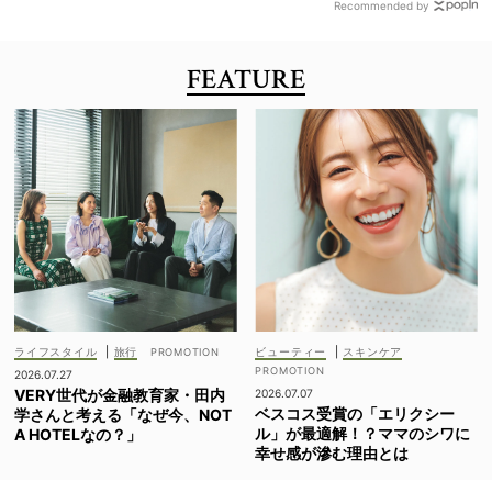
Recommended by
FEATURE
ライフスタイル
|
旅行
ビューティー
|
スキンケア
2026.07.27
VERY世代が金融教育家・田内
2026.07.07
ベスコス受賞の「エリクシー
学さんと考える「なぜ今、NOT
ル」が最適解！？ママのシワに
A HOTELなの？」
幸せ感が滲む理由とは