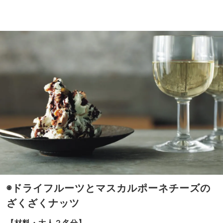
最新
家族
事
旅】
情！
を
利便
性で
選ぶ
な
ら？
◉
ドライフルーツとマスカルポーネチーズの
ざくざくナッツ
【材料・大人２名分】