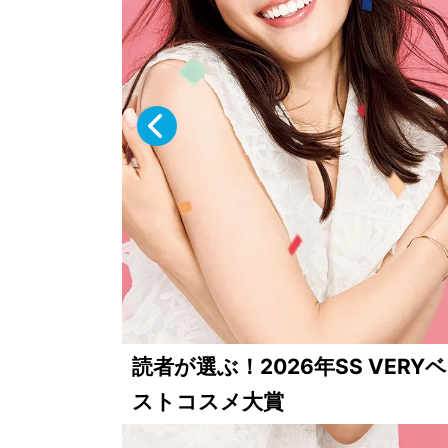
VERY世代が金融教育家・田内 
「なぜ今、NOT A HOTELなの