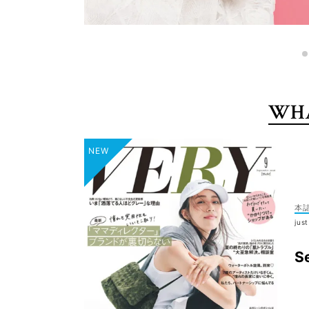
WHA
本
jus
S