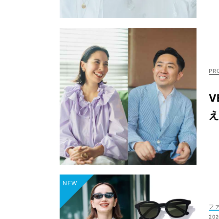
V
え
フ
202