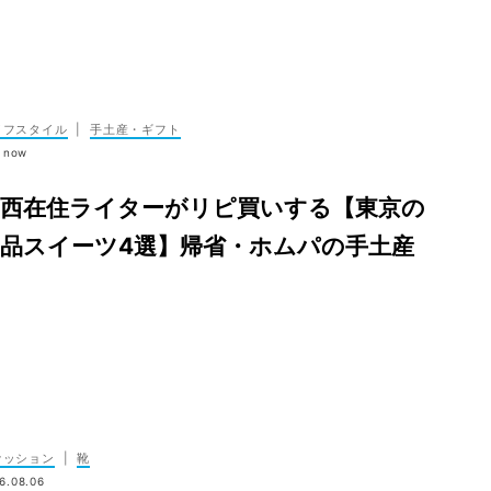
イフスタイル
|
手土産・ギフト
t now
関西在住ライターがリピ買いする【東京の
品スイーツ4選】帰省・ホムパの手土産
に
ァッション
|
靴
6.08.06