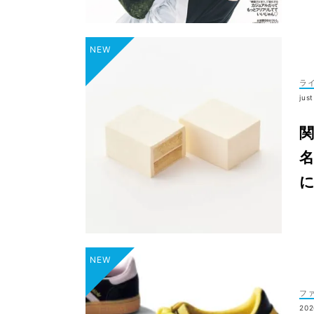
ラ
jus
名
フ
202