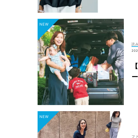
読
202
ー
フ