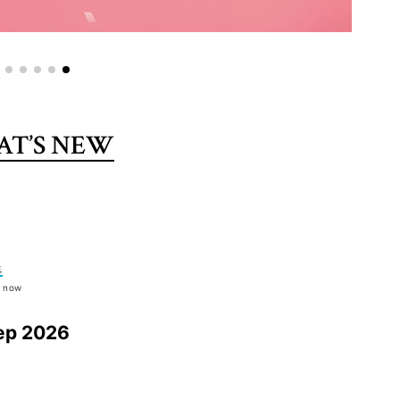
T’S NEW
誌
t now
ep 2026