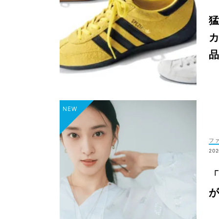
カ
品
フ
202