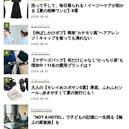
洗って干して、毎日着られる！イージーケアが助か
る【夏の相棒ワンピ】8選
2026.08.02
ビューティー
【伸ばしかけボブ】簡単“カチモリ風”ヘアアレン
ジ！キャップを被っても潰れない
2026.08.07
ファッション
【マザーズバッグ】布だけじゃなく“かっちり派”も
増加中！11名の愛用ブランドは？
2026.08.01
ファッション
大人の【キレイめスポサン5選】厚底、ふわふわソ
ール…歩きやすくて夏の旅行にも！
2026.08.04
「NOT A HOTEL」で子どもの記憶に一生残る【極
上の家族旅】を