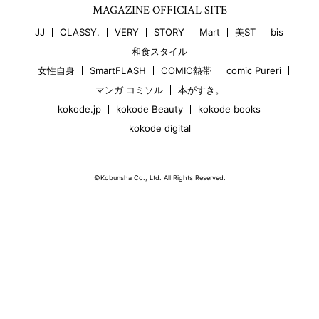
MAGAZINE OFFICIAL SITE
JJ
CLASSY.
VERY
STORY
Mart
美ST
bis
和食スタイル
女性自身
SmartFLASH
COMIC熱帯
comic Pureri
マンガ コミソル
本がすき。
kokode.jp
kokode Beauty
kokode books
kokode digital
©Kobunsha Co., Ltd. All Rights Reserved.