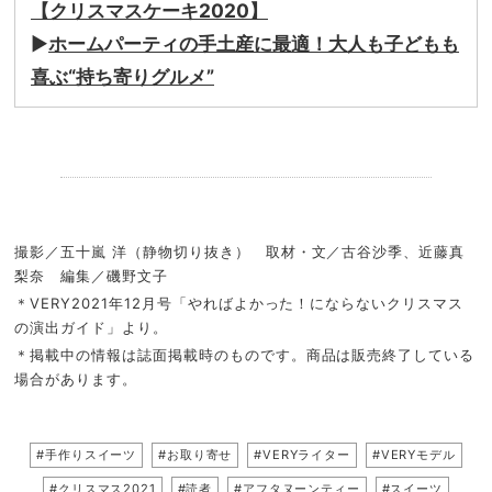
【クリスマスケーキ2020】
▶︎
ホームパーティの手土産に最適！大人も子どもも
喜ぶ“持ち寄りグルメ”
.
撮影／五十嵐 洋（静物切り抜き） 取材・文／古谷沙季、近藤真
梨奈 編集／磯野文子
＊VERY2021年12月号「やればよかった！にならないクリスマス
の演出ガイド」より。
＊掲載中の情報は誌面掲載時のものです。商品は販売終了している
場合があります。
#手作りスイーツ
#お取り寄せ
#VERYライター
#VERYモデル
#クリスマス2021
#読者
#アフタヌーンティー
#スイーツ