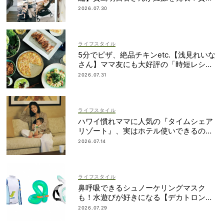
なインタビュー記事が続々
2026.07.30
ライフスタイル
5分でピザ、絶品チキンetc.【浅見れいな
さん】ママ友にも大好評の「時短レシ
ピ」４選
2026.07.31
ライフスタイル
ハワイ慣れママに人気の『タイムシェア
リゾート』、実はホテル使いできるの知
ってた？
2026.07.14
ライフスタイル
鼻呼吸できるシュノーケリングマスク
も！水遊びが好きになる【デカトロン】
の優秀グッズ13選
2026.07.29