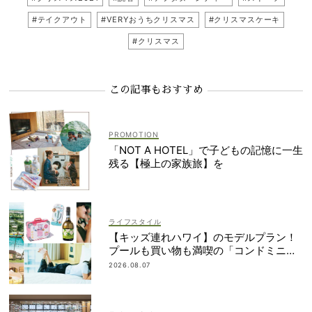
#テイクアウト
#VERYおうちクリスマス
#クリスマスケーキ
#クリスマス
この記事もおすすめ
「NOT A HOTEL」で子どもの記憶に一生
残る【極上の家族旅】を
ライフスタイル
【キッズ連れハワイ】のモデルプラン！
プールも買い物も満喫の「コンドミニア
ム」滞在が大正解
2026.08.07