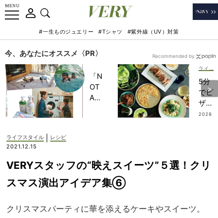
#一生ものジュエリー
#Tシャツ
#紫外線（UV）対策
今、あなたにオススメ〈PR〉
Recommended by
ライフスタイル
「N
5分
OT
でピ
A
ザ、
HO
絶品
2026
TEL
.07.3
チキ
1
」で
ン
|
ライフスタイル
レシピ
子ど
etc.
2021.12.15
もの
【浅
記憶
VERYスタッフの“映えスイーツ”５選！クリ
見れ
に一
いな
スマス演出アイデア集⑥
生残
さ
る
ん】
【極
クリスマスパーティに華を添えるケーキやスイーツ。
ママ
上の