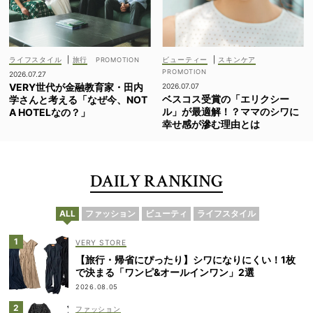
ライフスタイル
|
旅行
ビューティー
|
スキンケア
2026.07.27
VERY世代が金融教育家・田内
2026.07.07
ベスコス受賞の「エリクシー
学さんと考える「なぜ今、NOT
ル」が最適解！？ママのシワに
A HOTELなの？」
幸せ感が滲む理由とは
DAILY RANKING
ALL
ファッション
ビューティ
ライフスタイル
VERY STORE
【旅行・帰省にぴったり】シワになりにくい！1枚
で決まる「ワンピ&オールインワン」2選
2026.08.05
ファッション