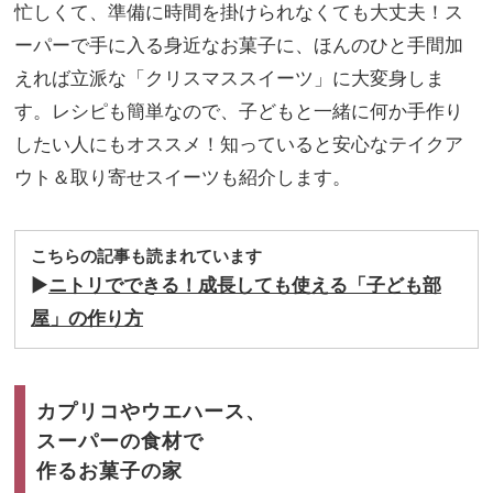
友に
忙しくて、準備に時間を掛けられなくても大丈夫！ス
家族
も大
旅】
ーパーで手に入る身近なお菓子に、ほんのひと手間加
好評
を
えれば立派な「クリスマススイーツ」に大変身しま
の
「時
す。レシピも簡単なので、子どもと一緒に何か手作り
短レ
したい人にもオススメ！知っていると安心なテイクア
シ
ウト＆取り寄せスイーツも紹介します。
ピ」
４選
こちらの記事も読まれています
▶︎
ニトリでできる！成長しても使える「子ども部
屋」の作り方
カプリコやウエハース、
スーパーの食材で
作るお菓子の家