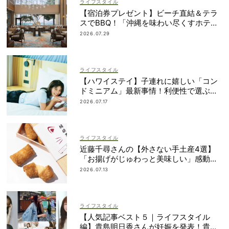
ライフスタイル
【宿泊券プレゼント】ビーチ直結＆テラ
スでBBQ！「沖縄を味わい尽くすホテ
ル」2段ベッドやコネクティングルームも
2026.07.29
ライフスタイル
【ハワイステイ】子連れに嬉しい「コン
ドミニアム」最新事情！利便性で選ぶな
ら？
2026.07.17
ライフスタイル
近藤千尋さんの【外さない手土産4選】
「お揚げがじゅわっと美味しい」感動も
のの逸品とは？
2026.07.13
ライフスタイル
【人気記事ベスト５｜ライフスタイル
編】貴島明日香さんが妊娠を発表！貴重