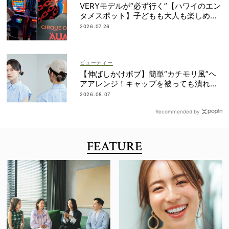
VERYモデルが“必ず行く”【ハワイのエン
タメスポット】子どもも大人も楽しめる
ものって？
2026.07.26
ビューティー
【伸ばしかけボブ】簡単“カチモリ風”ヘ
アアレンジ！キャップを被っても潰れな
い
2026.08.07
Recommended by
FEATURE