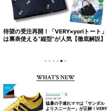
読者が選ぶ！2026年SS VERYベストコ
スメ大賞
WHAT’S NEW
|
ファッション
靴
2026.08.06
猛暑の子連れママは「サンダル
よりスニーカー」が正解！VERY