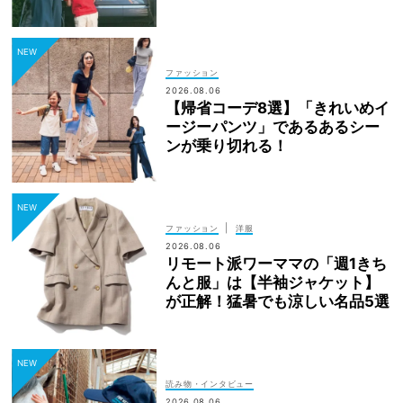
ファッション
2026.08.06
【帰省コーデ8選】「きれいめイ
ージーパンツ」であるあるシー
ンが乗り切れる！
|
ファッション
洋服
2026.08.06
リモート派ワーママの「週1きち
んと服」は【半袖ジャケット】
が正解！猛暑でも涼しい名品5選
読み物・インタビュー
2026.08.06