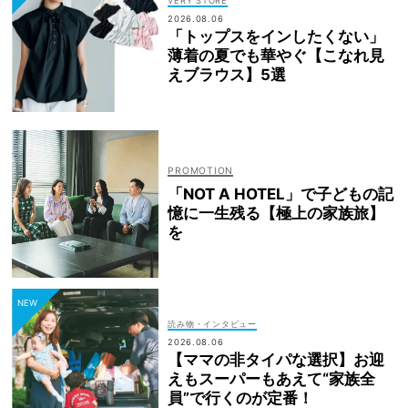
VERY STORE
2026.08.06
「トップスをインしたくない」
薄着の夏でも華やぐ【こなれ見
えブラウス】5選
「NOT A HOTEL」で子どもの記
憶に一生残る【極上の家族旅】
を
読み物・インタビュー
2026.08.06
【ママの非タイパな選択】お迎
えもスーパーもあえて“家族全
員”で行くのが定番！