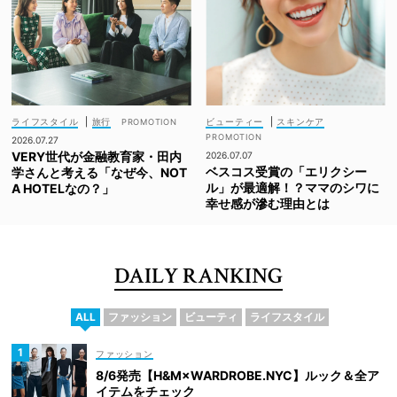
ライフスタイル
|
旅行
ビューティー
|
スキンケア
2026.07.27
VERY世代が金融教育家・田内
2026.07.07
ベスコス受賞の「エリクシー
学さんと考える「なぜ今、NOT
ル」が最適解！？ママのシワに
A HOTELなの？」
幸せ感が滲む理由とは
DAILY RANKING
ALL
ファッション
ビューティ
ライフスタイル
ファッション
8/6発売【H&M×WARDROBE.NYC】ルック＆全ア
イテムをチェック