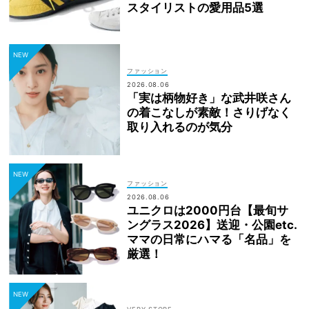
スタイリストの愛用品5選
ファッション
2026.08.06
「実は柄物好き」な武井咲さん
の着こなしが素敵！さりげなく
取り入れるのが気分
ファッション
2026.08.06
ユニクロは2000円台【最旬サ
ングラス2026】送迎・公園etc.
ママの日常にハマる「名品」を
厳選！