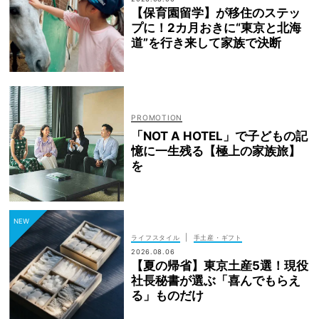
【保育園留学】が移住のステッ
プに！2カ月おきに“東京と北海
道”を行き来して家族で決断
「NOT A HOTEL」で子どもの記
憶に一生残る【極上の家族旅】
を
|
ライフスタイル
手土産・ギフト
2026.08.06
【夏の帰省】東京土産5選！現役
社長秘書が選ぶ「喜んでもらえ
る」ものだけ