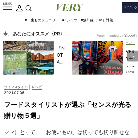
#一生ものジュエリー
#Tシャツ
#紫外線（UV）対策
今、あなたにオススメ〈PR〉
Recommended by
ライフスタイル
「N
VER
OT
Yモ
A
デル
HO
が“
2026
TEL
.07.2
必ず
6
」で
行
|
ライフスタイル
レシピ
子ど
く”
2021.07.05
もの
【ハ
記憶
フードスタイリストが選ぶ「センスが光る
ワイ
に一
のエ
贈り物５選」
生残
ンタ
る
メス
【極
ママにとって、「お使いもの」は切っても切り離せな
ポッ
上の