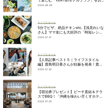
で楽しむ「VERY的モデルプラン」をお届
け！
2026.08.09
ライフスタイル
5分でピザ、絶品チキンetc.【浅見れいな
さん】ママ友にも大好評の「時短レシ
ピ」４選
2026.07.31
ライフスタイル
【人気記事ベスト５｜ライフスタイル
編】貴島明日香さんが妊娠を発表！貴重
なインタビュー記事が続々
2026.07.30
ライフスタイル
【宿泊券プレゼント】ビーチ直結＆テラ
スでBBQ！「沖縄を味わい尽くすホテ
ル」2段ベッドやコネクティングルームも
2026.07.29