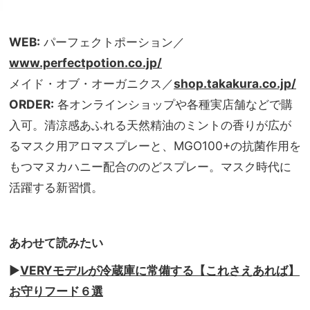
WEB:
パーフェクトポーション／
www.perfectpotion.co.jp/
メイド・オブ・オーガニクス／
shop.takakura.co.jp/
ORDER:
各オンラインショップや各種実店舗などで購
入可。清涼感あふれる天然精油のミントの香りが広が
るマスク用アロマスプレーと、MGO100+の抗菌作用を
もつマヌカハニー配合ののどスプレー。マスク時代に
活躍する新習慣。
あわせて読みたい
▶︎
VERYモデルが冷蔵庫に常備する【これさえあれば】
お守りフード６選