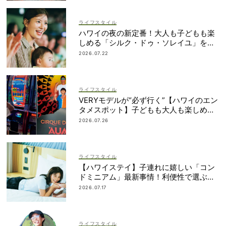
ライフスタイル
ハワイの夜の新定番！大人も子どもも楽
しめる「シルク・ドゥ・ソレイユ」を体
験
2026.07.22
ライフスタイル
VERYモデルが“必ず行く”【ハワイのエン
タメスポット】子どもも大人も楽しめる
ものって？
2026.07.26
ライフスタイル
【ハワイステイ】子連れに嬉しい「コン
ドミニアム」最新事情！利便性で選ぶな
ら？
2026.07.17
ライフスタイル