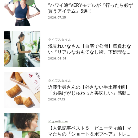
“ハワイ通”VERYモデルが『行ったら必ず
買うアイテム』5選！
2026.07.25
ライフスタイル
浅見れいなさん【自宅で公開】気負わな
い『リアルなおもてなし術』下処理なし
レシピや愛用品も
2026.08.01
ライフスタイル
近藤千尋さんの【外さない手土産4選】
「お揚げがじゅわっと美味しい」感動も
のの逸品とは？
2026.07.13
ビューティー
【人気記事ベスト５｜ビューティ編】マ
マたちの「ショート＆ボブヘア」トレン