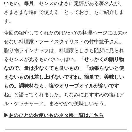
ト】
いもの。毎月、センスのよさに定評がある著名人が、
家族
子ど
旅】
さまざまな場面で使える「とっておき」をご紹介しま
もも
を
す。
大人
も楽
今回の紹介してくれたのはVERYの料理ページには欠か
しめ
るも
せない料理家・フードスタイリストの竹中紘子さん。
のっ
贈り物ラインナップは、料理家らしさも随所に見られ
て？
るセンスが光るものでいっぱい。
「せっかくの贈り物
なので、量は少なくても良いもの」「頑張らないと使
えないものは差し上げないですね。簡単で、美味しい
もの。調味料なら、塩やオリーブオイルが多いです
ね」
と語ってくれました。ちなみにおすすめの塩はア
ル・ケッチャーノ。まろやかで美味しいそう。
▶︎
あのひとのお使いものネタ帳一覧はこちら