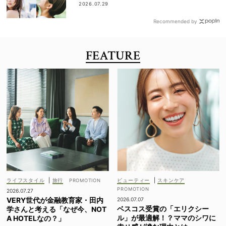
ドが丸わかり！
2026.07.29
Recommended by
FEATURE
ライフスタイル
|
旅行
ビューティー
|
スキンケア
2026.07.27
VERY世代が金融教育家・田内
2026.07.07
ベスコス受賞の「エリクシー
学さんと考える「なぜ今、NOT
ル」が最適解！？ママのシワに
A HOTELなの？」