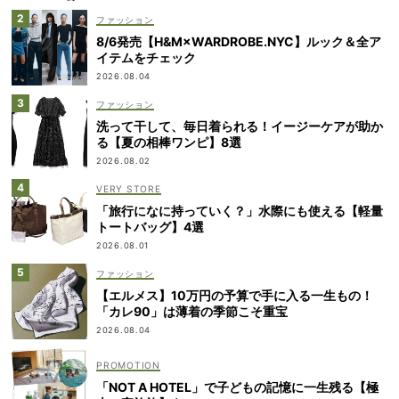
ファッション
8/6発売【H&M×WARDROBE.NYC】ルック＆全ア
イテムをチェック
2026.08.04
ファッション
洗って干して、毎日着られる！イージーケアが助か
る【夏の相棒ワンピ】8選
2026.08.02
VERY STORE
「旅行になに持っていく？」水際にも使える【軽量
トートバッグ】4選
2026.08.01
ファッション
【エルメス】10万円の予算で手に入る一生もの！
「カレ90」は薄着の季節こそ重宝
2026.08.04
「NOT A HOTEL」で子どもの記憶に一生残る【極