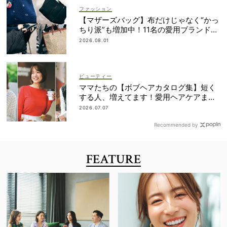
ファッション
【マザーズバッグ】布だけじゃなく“かっ
ちり派”も増加中！11名の愛用ブランド
は？
2026.08.01
ビューティー
ママたちの【ボブヘアカタログ集】短く
する人、増えてます！愛用ヘアケアまで
全部見せ
2026.07.07
Recommended by
FEATURE