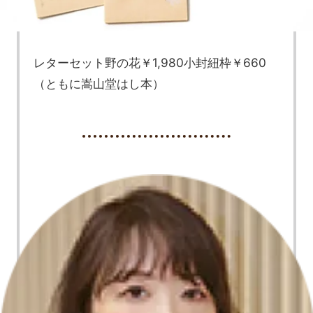
レターセット野の花￥1,980小封紐枠￥660
（ともに嵩山堂はし本）
・