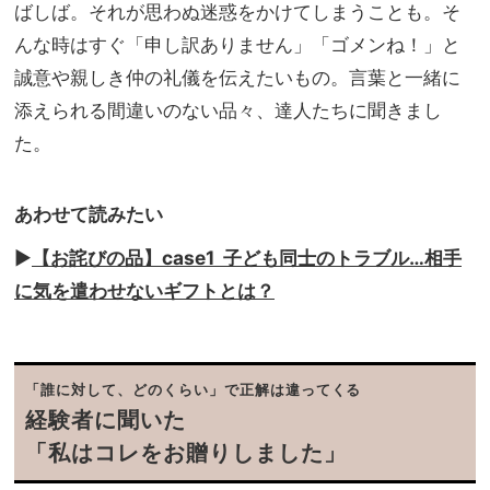
ゅわ
ばしば。それが思わぬ迷惑をかけてしまうことも。そ
家族
っと
旅】
んな時はすぐ「申し訳ありません」「ゴメンね！」と
美味
を
誠意や親しき仲の礼儀を伝えたいもの。言葉と一緒に
し
い」
添えられる間違いのない品々、達人たちに聞きまし
感動
た。
もの
の逸
品と
あわせて読みたい
は？
▶︎
【お詫びの品】case1 子ども同士のトラブル…相手
に気を遣わせないギフトとは？
「誰に対して、どのくらい」で正解は違ってくる
経験者に聞いた
「私はコレをお贈りしました」