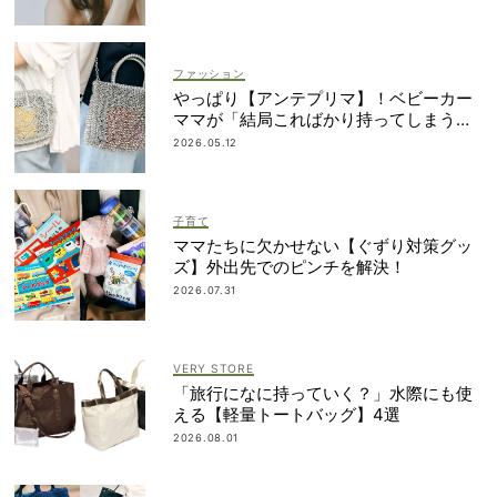
ファッション
やっぱり【アンテプリマ】！ベビーカー
ママが「結局こればかり持ってしまう」
納得の理由
2026.05.12
子育て
ママたちに欠かせない【ぐずり対策グッ
ズ】外出先でのピンチを解決！
2026.07.31
VERY STORE
「旅行になに持っていく？」水際にも使
える【軽量トートバッグ】4選
2026.08.01