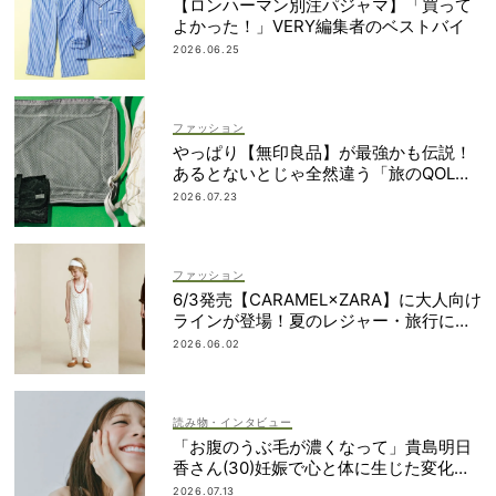
【ロンハーマン別注パジャマ】「買って
よかった！」VERY編集者のベストバイ
2026.06.25
ファッション
やっぱり【無印良品】が最強かも伝説！
あるとないとじゃ全然違う「旅のQOL爆
上げアイテム」
2026.07.23
ファッション
6/3発売【CARAMEL×ZARA】に大人向け
ラインが登場！夏のレジャー・旅行にも
おすすめ
2026.06.02
読み物・インタビュー
「お腹のうぶ毛が濃くなって」貴島明日
香さん(30)妊娠で心と体に生じた変化も
「愛しいです」
2026.07.13