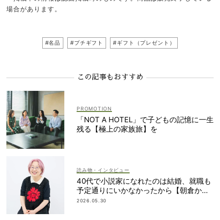
場合があります。
#名品
#プチギフト
#ギフト（プレゼント）
この記事もおすすめ
「NOT A HOTEL」で子どもの記憶に一生
残る【極上の家族旅】を
読み物・インタビュー
40代で小説家になれたのは結婚、就職も
予定通りにいかなかったから【朝倉かす
みさん】
2026.05.30