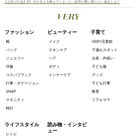
【お詫びの品】飼い犬が友人を噛んでしまった…謝罪の際に贈りたい逸品とは？
ファッション
ビューティー
子育て
靴
メイク
VERY児童館
バッグ
スキンケア
子連れスポット
ジュエリー
ヘア
出産・内祝い
洋服
ボディ
子ども服
コスパブランド
インナーケア
グッズ
行事・オケージョン
子ども行事
SNAP
教育
マタニティ
リアルママ
時計
ライフスタイル
読み物・インタビ
ュー
レシピ