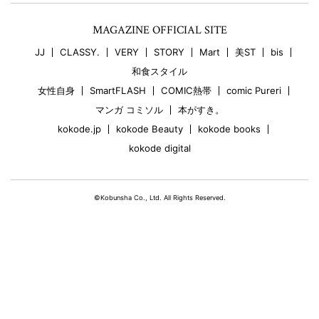
MAGAZINE OFFICIAL SITE
JJ
CLASSY.
VERY
STORY
Mart
美ST
bis
和食スタイル
女性自身
SmartFLASH
COMIC熱帯
comic Pureri
マンガ コミソル
本がすき。
kokode.jp
kokode Beauty
kokode books
kokode digital
©Kobunsha Co., Ltd. All Rights Reserved.