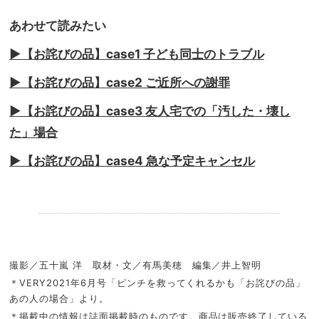
あわせて読みたい
▶︎【お詫びの品】case1 子ども同士のトラブル
▶︎【お詫びの品】case2 ご近所への謝罪
▶︎【お詫びの品】case3 友人宅での「汚した・壊し
た」場合
▶︎【お詫びの品】case4 急な予定キャンセル
.
撮影／五十嵐 洋 取材・文／有馬美穂 編集／井上智明
＊VERY2021年6月号「ピンチを救ってくれるかも「お詫びの品」
あの人の場合」より。
＊掲載中の情報は誌面掲載時のものです。商品は販売終了している