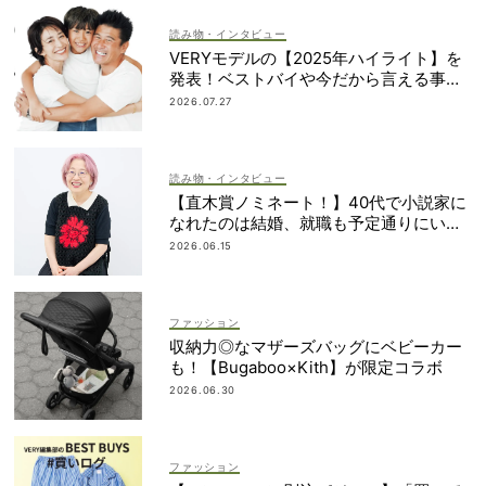
読み物・インタビュー
VERYモデルの【2025年ハイライト】を
発表！ベストバイや今だから言える事件
簿も大公開
2026.07.27
読み物・インタビュー
【直木賞ノミネート！】40代で小説家に
なれたのは結婚、就職も予定通りにいか
なかったから｜朝倉かすみさん
2026.06.15
ファッション
収納力◎なマザーズバッグにベビーカー
も！【Bugaboo×Kith】が限定コラボ
2026.06.30
ファッション