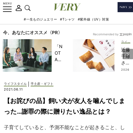
#一生ものジュエリー
#Tシャツ
#紫外線（UV）対策
今、あなたにオススメ〈PR〉
Recommended by
ライフスタイル
「N
近藤
OT
千尋
A
さん
HO
の
2026
TEL
.07.13
【外
」で
さな
|
ライフスタイル
手土産・ギフト
子ど
い手
2021.06.11
もの
土産
記憶
【お詫びの品】飼い犬が友人を噛んでしま
4
に一
選】
った…謝罪の際に贈りたい逸品とは？
生残
「お
る
揚げ
【極
子育てしていると、予測不能なことが起きること、し
がじ
上の