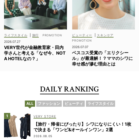
ライフスタイル
|
旅行
ビューティー
|
スキンケア
2026.07.27
VERY世代が金融教育家・田内
2026.07.07
ベスコス受賞の「エリクシー
学さんと考える「なぜ今、NOT
ル」が最適解！？ママのシワに
A HOTELなの？」
幸せ感が滲む理由とは
DAILY RANKING
ALL
ファッション
ビューティ
ライフスタイル
VERY STORE
【旅行・帰省にぴったり】シワになりにくい！1枚
で決まる「ワンピ&オールインワン」2選
2026.08.05