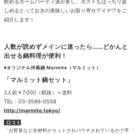
飲めるホームパーティ派が多し。ホストもばっちり楽
って
家族
おき
しめるとっておきの美味しいお取り寄せアイデアをご
旅】
たい
を
紹介します！
『華
やぎ
ブラ
ウ
人数が読めずメインに迷ったら……どかんと
ス』
出せる鍋料理が便利！
◉オリジナル洋風鍋
Marmite
（マルミット）
「マルミット鍋セット」
2人前￥7,000（税抜）＋送料
TEL：03-3586-0558
http://marmite.tokyo/
口コミ
「お野菜など全材料がカットされパウチされているので手