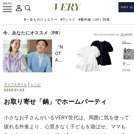
#一生ものジュエリー
#Tシャツ
#紫外線（UV）対策
今、あなたにオススメ〈PR〉
Recommended by
VERY STORE
「N
【ウ
OT
エス
A
トイ
HO
ンし
2026
TEL
.07.16
なく
」で
てい
|
ライフスタイル
レシピ
子ど
い】
2020.01.03
もの
着回
記憶
お取り寄せ「鍋」でホームパーティ
し力
に一
抜
生残
群！
小さなお子さんがいるVERY世代は、周囲に気を使って
る
1枚
【極
疲れる外食より、心置きなく子どもを遊ばせ、ママも
は持
上の