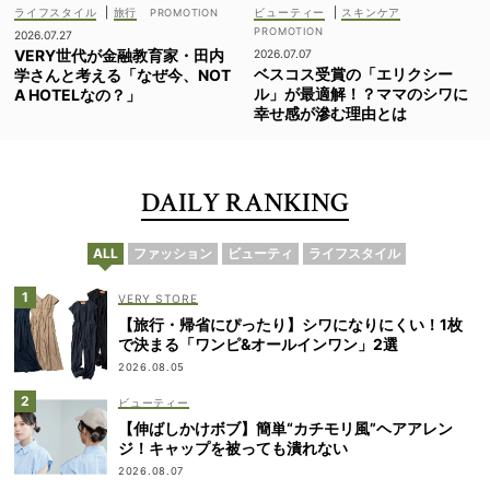
ライフスタイル
|
旅行
ビューティー
|
スキンケア
2026.07.27
VERY世代が金融教育家・田内
2026.07.07
ベスコス受賞の「エリクシー
学さんと考える「なぜ今、NOT
ル」が最適解！？ママのシワに
A HOTELなの？」
幸せ感が滲む理由とは
DAILY RANKING
ALL
ファッション
ビューティ
ライフスタイル
VERY STORE
【旅行・帰省にぴったり】シワになりにくい！1枚
で決まる「ワンピ&オールインワン」2選
2026.08.05
ビューティー
【伸ばしかけボブ】簡単“カチモリ風”ヘアアレン
ジ！キャップを被っても潰れない
2026.08.07