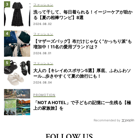
ファッション
洗って干して、毎日着られる！イージーケアが助か
る【夏の相棒ワンピ】8選
2026.08.02
ファッション
【マザーズバッグ】布だけじゃなく“かっちり派”も
増加中！11名の愛用ブランドは？
2026.08.01
ファッション
大人の【キレイめスポサン5選】厚底、ふわふわソ
ール…歩きやすくて夏の旅行にも！
2026.08.04
「NOT A HOTEL」で子どもの記憶に一生残る【極
上の家族旅】を
Recommended by
FOLLOW US