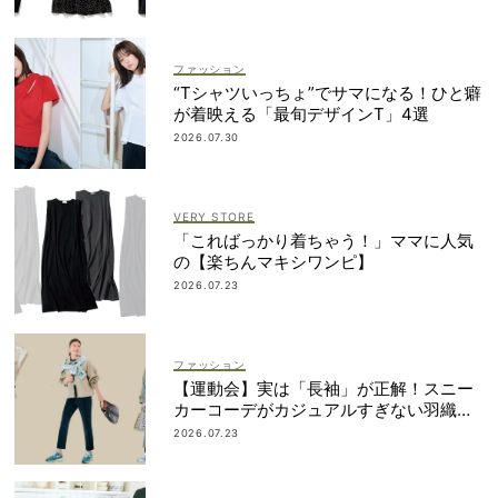
ファッション
“Tシャツいっちょ”でサマになる！ひと癖
が着映える「最旬デザインT」4選
2026.07.30
VERY STORE
「こればっかり着ちゃう！」ママに人気
の【楽ちんマキシワンピ】
2026.07.23
ファッション
【運動会】実は「長袖」が正解！スニー
カーコーデがカジュアルすぎない羽織り
アイデア
2026.07.23