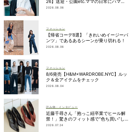
26】送迎・公園etc.ママの日常にハマる
「名品」を厳選！
2026.08.06
ファッション
【帰省コーデ8選】「きれいめイージーパ
ンツ」であるあるシーンが乗り切れる！
2026.08.06
ファッション
8/6発売【H&M×WARDROBE.NYC】ルッ
ク＆全アイテムをチェック
2026.08.04
読み物・インタビュー
近藤千尋さん「抱っこ紐卒業でヒール解
禁！」驚きのフィット感で“色ち買い”し
たパンプスって？
2026.07.24