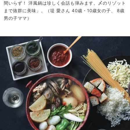
間いらず！ 洋風鍋は珍しく会話も弾みます。〆のリゾット
まで抜群に美味」。（堤 愛
さん
40歳・10歳女の子、 8歳
男の子ママ）