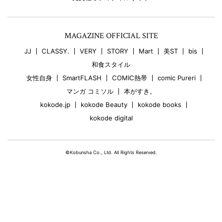
MAGAZINE OFFICIAL SITE
JJ
CLASSY.
VERY
STORY
Mart
美ST
bis
和食スタイル
女性自身
SmartFLASH
COMIC熱帯
comic Pureri
マンガ コミソル
本がすき。
kokode.jp
kokode Beauty
kokode books
kokode digital
©Kobunsha Co., Ltd. All Rights Reserved.