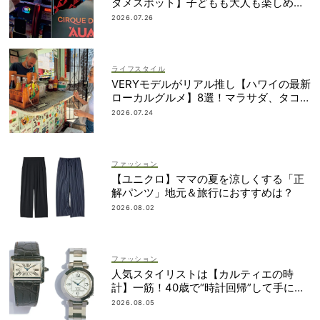
タメスポット】子どもも大人も楽しめる
ものって？
2026.07.26
ライフスタイル
VERYモデルがリアル推し【ハワイの最新
ローカルグルメ】8選！マラサダ、タコス
etc.
2026.07.24
ファッション
【ユニクロ】ママの夏を涼しくする「正
解パンツ」地元＆旅行におすすめは？
2026.08.02
ファッション
人気スタイリストは【カルティエの時
計】一筋！40歳で“時計回帰”して手に入
れた名品は？
2026.08.05