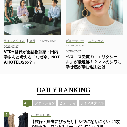
ライフスタイル
|
旅行
ビューティー
|
スキンケア
2026.07.27
VERY世代が金融教育家・田内
2026.07.07
ベスコス受賞の「エリクシー
学さんと考える「なぜ今、NOT
ル」が最適解！？ママのシワに
A HOTELなの？」
幸せ感が滲む理由とは
DAILY RANKING
ALL
ファッション
ビューティ
ライフスタイル
VERY STORE
【旅行・帰省にぴったり】シワになりにくい！1枚
で決まる「ワンピ&オールインワン」2選