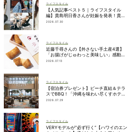
ライフスタイル
【人気記事ベスト５｜ライフスタイル
編】貴島明日香さんが妊娠を発表！貴重
なインタビュー記事が続々
2026.07.30
ライフスタイル
近藤千尋さんの【外さない手土産4選】
「お揚げがじゅわっと美味しい」感動も
のの逸品とは？
2026.07.13
ライフスタイル
【宿泊券プレゼント】ビーチ直結＆テラ
スでBBQ！「沖縄を味わい尽くすホテ
ル」2段ベッドやコネクティングルームも
2026.07.29
ライフスタイル
VERYモデルが“必ず行く”【ハワイのエン