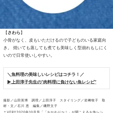
【
さわら
】
小骨がなく、皮もいただけるので子どものいる家庭向
き。 焼いても蒸しても煮ても美味しく型崩れもしにく
いので日常使いしやすい。
＼魚料理の美味しいレシピはコチラ！／
▶︎
上田淳子先生の
“
肉料理に負けない魚レシピ
”
撮影／山田英博 調理／上田淳子 スタイリング／岩﨑牧子 取
材・文／石川 恵 編集／磯野文子
＊VERY2020年10月号「「おかわり〜！」が聞こえるお魚レシ