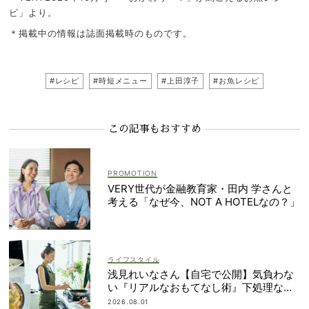
ピ」より。
＊掲載中の情報は誌面掲載時のものです。
#レシピ
#時短メニュー
#上田淳子
#お魚レシピ
この記事もおすすめ
VERY世代が金融教育家・田内 学さんと
考える「なぜ今、NOT A HOTELなの？」
ライフスタイル
浅見れいなさん【自宅で公開】気負わな
い『リアルなおもてなし術』下処理なし
レシピや愛用品も
2026.08.01