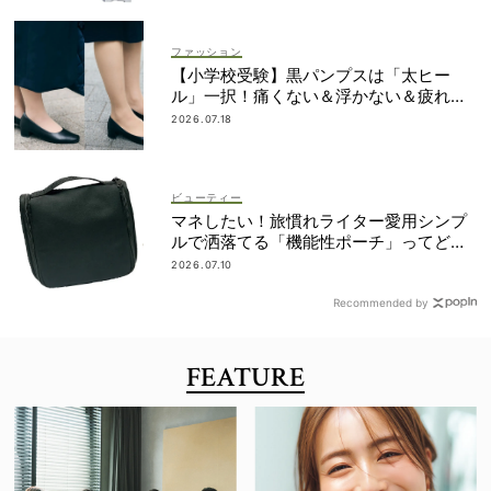
ファッション
【小学校受験】黒パンプスは「太ヒー
ル」一択！痛くない＆浮かない＆疲れな
い先輩ママたちのベストバイ4選
2026.07.18
ビューティー
マネしたい！旅慣れライター愛用シンプ
ルで洒落てる「機能性ポーチ」ってどこ
の？
2026.07.10
Recommended by
FEATURE