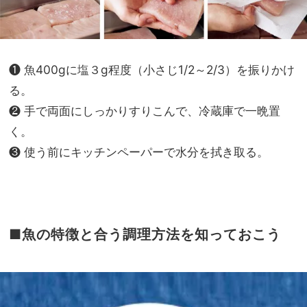
❶ 魚400gに塩３g程度（小さじ1/2～2/3）を振りかけ
る。
❷ 手で両面にしっかりすりこんで、冷蔵庫で一晩置
く。
❸ 使う前にキッチンペーパーで水分を拭き取る。
■魚の特徴と合う調理方法を知っておこう