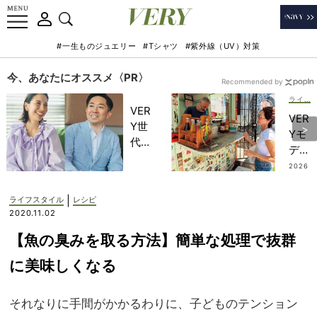
#一生ものジュエリー
#Tシャツ
#紫外線（UV）対策
今、あなたにオススメ〈PR〉
Recommended by
ライフスタイル
VER
VER
Y世
Yモ
代が
デル
金融
がリ
2026
教育
.07.2
アル
4
家・
推し
|
ライフスタイル
レシピ
田内
【ハ
2020.11.02
学さ
ワイ
んと
【魚の臭みを取る方法】簡単な処理で抜群
の最
考え
新ロ
に美味しくなる
る
ーカ
「な
ルグ
ぜ
それなりに手間がかかるわりに、子どものテンション
ル
今、