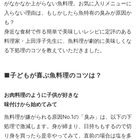
メ】
がなかなか上がらない魚料理。お気に入りメニューに
NO
8
T A
入らない理由は、もしかしたら魚特有の臭みが原因か
選！
HO
も？
マラ
TEL
サ
身近な食材で作る簡単で美味しいレシピに定評のある
な
ダ、
の？
料理家・上田淳子先生に、魚料理が劇的に美味しくな
タコ
」
る下処理のコツを教えていただきました。
ス
etc.
■子どもが喜ぶ魚料理のコツは？
お肉料理のように子供が好きな
味付けから始めてみて
魚料理が嫌がられる原因No.1の「臭み」は、以下の下
処理で激減します。身が締まり、日持ちもするので切
り身を買ったら是非やってみて。直前の場合は塩を多