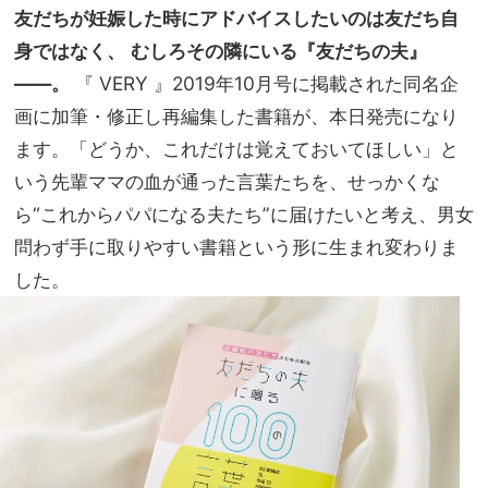
んが
友だちが妊娠した時にアドバイスしたいのは友だち自
家族
妊娠
旅】
身ではなく、
むしろその隣にいる『友だちの夫』
を発
を
表！
――。
『 VERY 』2019年10月号に掲載された同名企
貴重
画に加筆・修正し再編集した書籍が、本日発売になり
なイ
ます。「どうか、これだけは覚えておいてほしい」と
ンタ
ビュ
いう先輩ママの血が通った言葉たちを、せっかくな
ー記
ら“これからパパになる夫たち”に届けたいと考え、男女
事が
問わず手に取りやすい書籍という形に生まれ変わりま
続々
した。