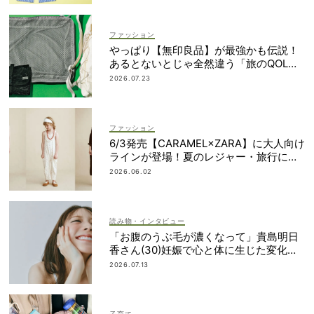
ファッション
やっぱり【無印良品】が最強かも伝説！
あるとないとじゃ全然違う「旅のQOL爆
上げアイテム」
2026.07.23
ファッション
6/3発売【CARAMEL×ZARA】に大人向け
ラインが登場！夏のレジャー・旅行にも
おすすめ
2026.06.02
読み物・インタビュー
「お腹のうぶ毛が濃くなって」貴島明日
香さん(30)妊娠で心と体に生じた変化も
「愛しいです」
2026.07.13