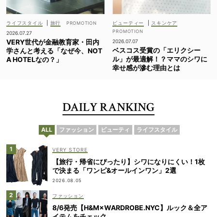
ライフスタイル
|
旅行
ビューティー
|
スキンケア
2026.07.27
VERY世代が金融教育家・田内
2026.07.07
ベスコス受賞の「エリクシー
学さんと考える「なぜ今、NOT
ル」が最適解！？ママのシワに
A HOTELなの？」
幸せ感が滲む理由とは
DAILY RANKING
ALL
ファッション
ビューティ
ライフスタイル
VERY STORE
【旅行・帰省にぴったり】シワになりにくい！1枚
で決まる「ワンピ&オールインワン」2選
2026.08.05
ファッション
8/6発売【H&M×WARDROBE.NYC】ルック＆全ア
イテムをチェック