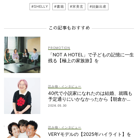
#SHELLY
#書籍
#宋美玄
#妊娠出産
この記事もおすすめ
「NOT A HOTEL」で子どもの記憶に一生
残る【極上の家族旅】を
読み物・インタビュー
40代で小説家になれたのは結婚、就職も
予定通りにいかなかったから【朝倉かす
みさん】
2026.05.30
読み物・インタビュー
VERYモデルの【2025年ハイライト】を