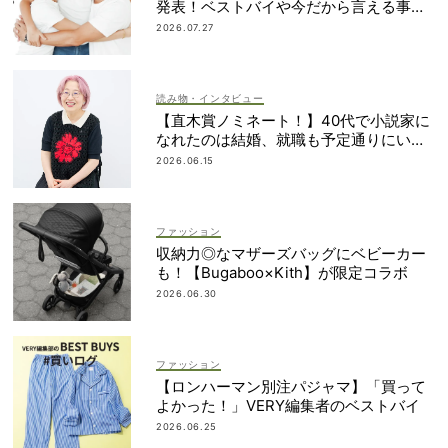
発表！ベストバイや今だから言える事件
簿も大公開
2026.07.27
読み物・インタビュー
【直木賞ノミネート！】40代で小説家に
なれたのは結婚、就職も予定通りにいか
なかったから｜朝倉かすみさん
2026.06.15
ファッション
収納力◎なマザーズバッグにベビーカー
も！【Bugaboo×Kith】が限定コラボ
2026.06.30
ファッション
【ロンハーマン別注パジャマ】「買って
よかった！」VERY編集者のベストバイ
2026.06.25