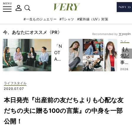
#一生ものジュエリー
#Tシャツ
#紫外線（UV）対策
今、あなたにオススメ〈PR〉
Recommended by
ライフスタイル
「N
【人
OT
気記
A
事ベ
HO
スト
2026
TEL
.07.3
５｜
0
」で
ライ
ライフスタイル
子ど
フス
2020.07.07
もの
タイ
記憶
本日発売『出産前の友だちよりも心配な友
ル
に一
編】
だちの夫に贈る100の言葉』の中身を一部
生残
貴島
る
公開！
明日
【極
香さ
上の