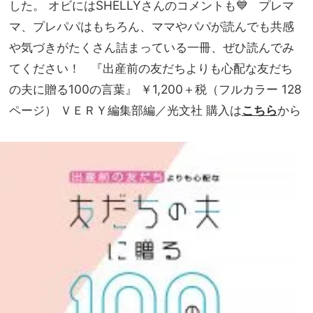
した。 オビにはSHELLYさんのコメントも💙 プレマ
マ、プレパパはもちろん、ママやパパが読んでも共感
や気づきがたくさん詰まっている一冊、ぜひ読んでみ
てください！ 『出産前の友だちよりも心配な友だち
の夫に贈る100の言葉』 ￥1,200＋税（フルカラー 128
ページ） ＶＥＲＹ編集部編／光文社 購入は
こちら
から