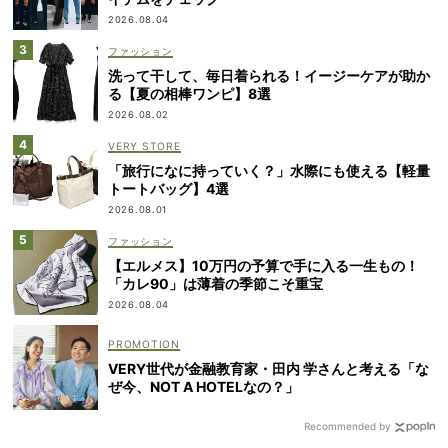
2026.08.04
ファッション
洗って干して、毎日着られる！イージーケアが助か
る【夏の相棒ワンピ】8選
2026.08.02
VERY STORE
「旅行になに持っていく？」水際にも使える【軽量
トートバッグ】4選
2026.08.01
ファッション
【エルメス】10万円の予算で手に入る一生もの！
「カレ90」は薄着の季節こそ重宝
2026.08.04
VERY世代が金融教育家・田内 学さんと考える「な
ぜ今、NOT A HOTELなの？」
Recommended by