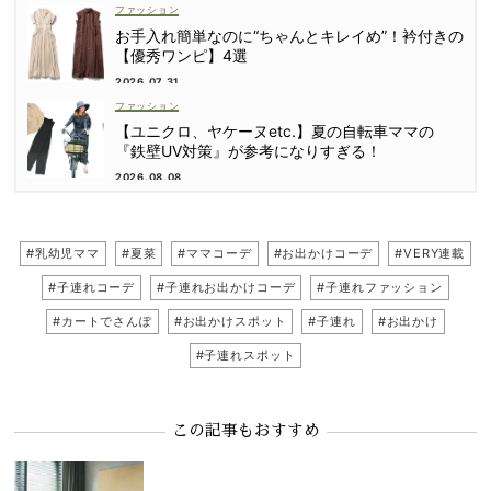
ファッション
お手入れ簡単なのに“ちゃんとキレイめ”！衿付きの
【優秀ワンピ】4選
2026.07.31
ファッション
【ユニクロ、ヤケーヌetc.】夏の自転車ママの
『鉄壁UV対策』が参考になりすぎる！
2026.08.08
#乳幼児ママ
#夏菜
#ママコーデ
#お出かけコーデ
#VERY連載
#子連れコーデ
#子連れお出かけコーデ
#子連れファッション
#カートでさんぽ
#お出かけスポット
#子連れ
#お出かけ
#子連れスポット
この記事もおすすめ