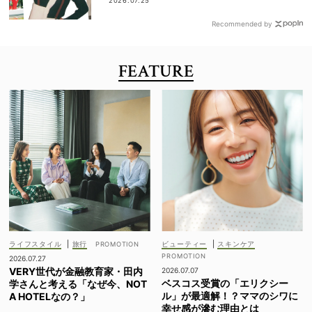
2026.07.25
Recommended by
FEATURE
ライフスタイル
|
旅行
ビューティー
|
スキンケア
2026.07.27
VERY世代が金融教育家・田内
2026.07.07
ベスコス受賞の「エリクシー
学さんと考える「なぜ今、NOT
ル」が最適解！？ママのシワに
A HOTELなの？」
幸せ感が滲む理由とは