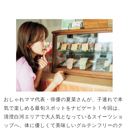
”豊
家族
洲の
旅】
『U
を
NFI
LO
』が
全マ
マの
オシ
ャレ
と気
分を
アゲ
てく
れる
おしゃれママ代表・俳優の夏菜さんが、子連れで本
気で楽しめる最旬スポットをナビゲート！今回は、
清澄白河エリアで大人気となっているスイーツショ
ップへ。体に優しくて美味しいグルテンフリーのク