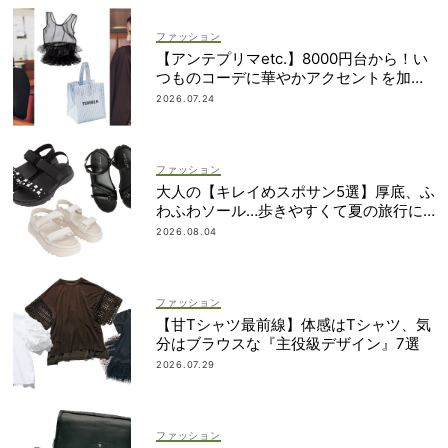
ファッション
【アンテプリマetc.】8000円台から！い
つものコーデに華やかアクセントを加え
る「甘ちびバッグ」9選
2026.07.24
ファッション
大人の【キレイめスポサン5選】厚底、ふ
わふわソール…歩きやすくて夏の旅行に
も！
2026.08.04
ファッション
【甘Tシャツ最前線】体感はTシャツ、気
分はブラウスな『主役級デザイン』7選
2026.07.29
ファッション