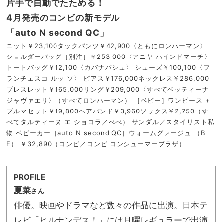
片手で自動でたためる！
4月発売のコンビの新モデル
「auto N second QC」
ニット￥23,100タックパンツ￥42,900〈ともにロンハーマン〉
ショルダーバッグ［別注］￥253,000〈アニヤ ハインドマーチ〉
トートバッグ￥12,100〈カバナバシュ〉 シューズ￥100,100〈フ
ランチェスコ ルッ ソ〉 ピアス￥176,000ネックレス￥286,000
ブレスレット￥165,000リング￥209,000〈すべてベッティーナ
ジャヴァエリ〉（すべてロンハーマン） ［ベビー］ワンピース +
ブルマセット￥19,800ヘアバンド￥3,960ソックス￥2,750（す
べてタルティーヌ エ ショコラ／べべ） サンダル／スタイリスト私
物 ベビーカー［auto N second QC］ウォームグレージュ （B
E） ￥32,890（コンビ／コンビ コンシューマープラザ）
PROFILE
夏菜
さん
俳優。映画やドラマなど数々の作品に出演。日本テ
レビ「ヒルナンデス！」には月曜レギュラーで出演