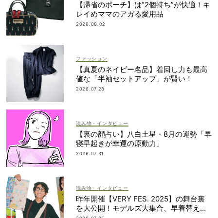
【帰省のポーチ】は“2個持ち”が快適！キ
レイめママのアガる愛用品
2026.08.02
ファッション
【真夏のネイビー名品】着回し力も最高
値な「半袖セットアップ」が賢い！
2026.07.28
読み物・インタビュー
【裏の顔占い】八白土星・8月の運勢「早
寝早起きが幸運の原動力」
2026.07.31
読み物・インタビュー
昨年開催【VERY FES. 2025】の舞台裏
を大公開！モデルズ大集合、早着替え作
戦etc.