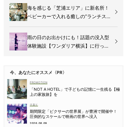
海を感じる「芝浦エリア」に新名所！
ベビーカーで入れる癒しの“ランチスポ
ット”
雨の日のお出かけにも！話題の没入型
体験施設【ワンダリア横浜】に行って
みた
今、あなたにオススメ〈PR〉
「NOT A HOTEL」で子どもの記憶に一生残る【極
上の家族旅】を
子育て
期間限定「ピクサーの世界展」が豊洲で開催中！
圧倒的なスケールで映画の世界へ没入
2026.08.09