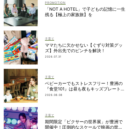
「NOT A HOTEL」で子どもの記憶に一生
残る【極上の家族旅】を
子育て
ママたちに欠かせない【ぐずり対策グッ
ズ】外出先でのピンチを解決！
2026.07.31
子育て
ベビーカーでもストレスフリー！豊洲の
『食堂101』は昼も夜もキッズプレートが
ある！
2026.08.08
子育て
期間限定「ピクサーの世界展」が豊洲で
開催中！圧倒的なスケールで映画の世界