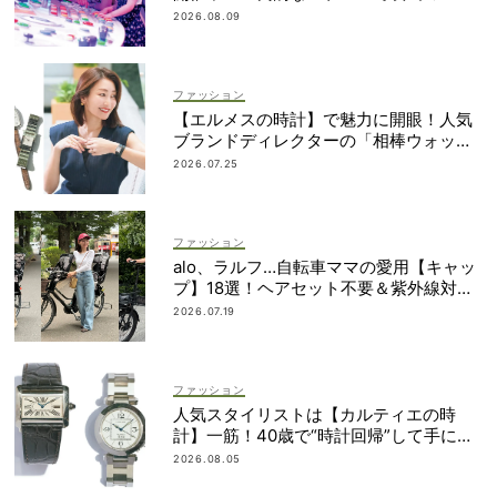
へ没入
2026.08.09
ファッション
【エルメスの時計】で魅力に開眼！人気
ブランドディレクターの「相棒ウォッ
チ」ヒストリー
2026.07.25
ファッション
alo、ラルフ…自転車ママの愛用【キャッ
プ】18選！ヘアセット不要＆紫外線対策
にも
2026.07.19
ファッション
人気スタイリストは【カルティエの時
計】一筋！40歳で“時計回帰”して手に入
れた名品は？
2026.08.05