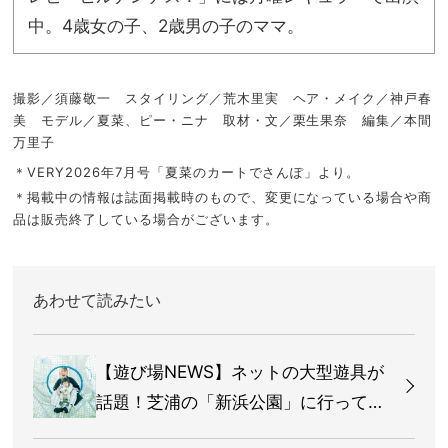
中。4歳女の子、2歳男の子のママ。
撮影／須藤敬一 スタイリング／荒木里実 ヘア・メイク／神戸春
美 モデル／夏菜、ピー・ニナ 取材・文／栗生果奈 編集／本間
万里子
＊VERY2026年7月号「夏菜のカートでさんぽ」より。
＊掲載中の情報は誌面掲載時のもので、変更になっている場合や商
品は販売終了している場合がございます。
あわせて読みたい
【遊び場NEWS】ネットの大型遊具が
話題！芝浦の「新浜公園」に行ってみ
た