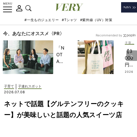
#一生ものジュエリー
#Tシャツ
#紫外線（UV）対策
今、あなたにオススメ〈PR〉
Recommended by
子育て
「N
【3
OT
000
A
円台
HO
トー
2026
TEL
.08.0
ト】
7
」で
は保
|
子育て
子連れスポット
子ど
冷バ
2026.07.08
もの
ッグ
記憶
ネットで話題【グルテンフリーのクッキ
付
に一
き！
ー】が美味しいと話題の人気スイーツ店
生残
“店
る
内
【極
広々
上の