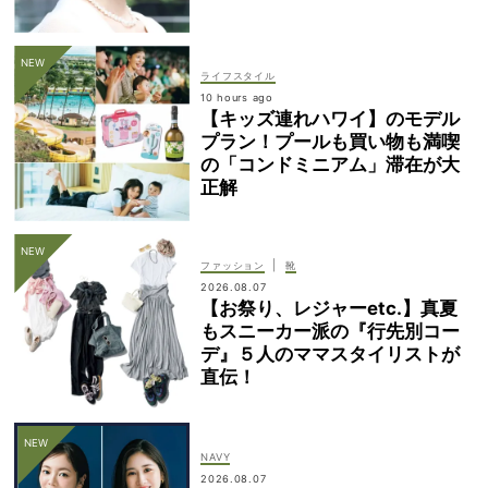
ライフスタイル
10 hours ago
【キッズ連れハワイ】のモデル
プラン！プールも買い物も満喫
の「コンドミニアム」滞在が大
正解
|
ファッション
靴
2026.08.07
【お祭り、レジャーetc.】真夏
もスニーカー派の『行先別コー
デ』５人のママスタイリストが
直伝！
NAVY
2026.08.07