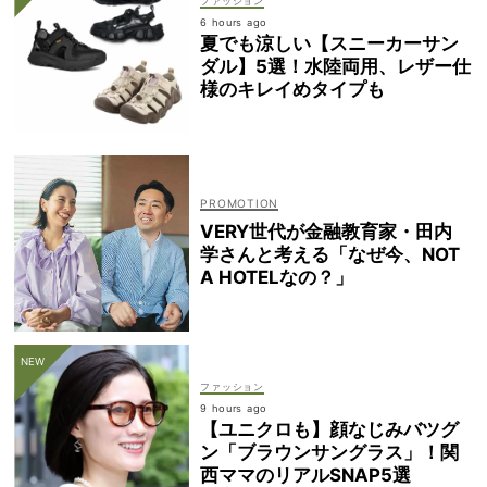
ファッション
6 hours ago
夏でも涼しい【スニーカーサン
ダル】5選！水陸両用、レザー仕
様のキレイめタイプも
VERY世代が金融教育家・田内
学さんと考える「なぜ今、NOT
A HOTELなの？」
ファッション
9 hours ago
【ユニクロも】顔なじみバツグ
ン「ブラウンサングラス」！関
西ママのリアルSNAP5選