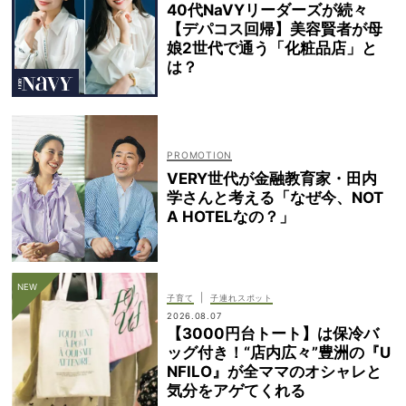
40代NaVYリーダーズが続々
【デパコス回帰】美容賢者が母
娘2世代で通う「化粧品店」と
は？
VERY世代が金融教育家・田内
学さんと考える「なぜ今、NOT
A HOTELなの？」
|
子育て
子連れスポット
2026.08.07
【3000円台トート】は保冷バ
ッグ付き！“店内広々”豊洲の『U
NFILO』が全ママのオシャレと
気分をアゲてくれる