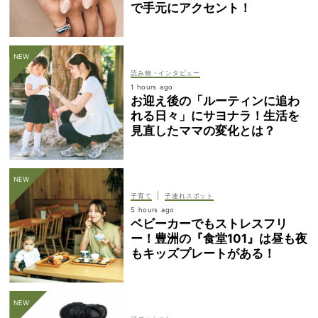
で手元にアクセント！
読み物・インタビュー
1 hours ago
お迎え後の「ルーティンに追わ
れる日々」にサヨナラ！生活を
見直したママの変化とは？
|
子育て
子連れスポット
5 hours ago
ベビーカーでもストレスフリ
ー！豊洲の『食堂101』は昼も夜
もキッズプレートがある！