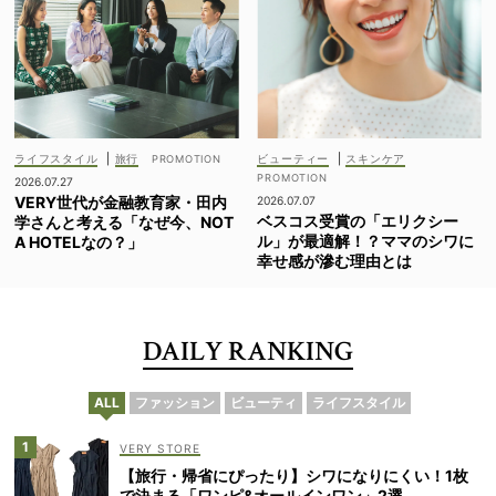
ライフスタイル
|
旅行
ビューティー
|
スキンケア
2026.07.27
VERY世代が金融教育家・田内
2026.07.07
ベスコス受賞の「エリクシー
学さんと考える「なぜ今、NOT
ル」が最適解！？ママのシワに
A HOTELなの？」
幸せ感が滲む理由とは
DAILY RANKING
ALL
ファッション
ビューティ
ライフスタイル
VERY STORE
【旅行・帰省にぴったり】シワになりにくい！1枚
で決まる「ワンピ&オールインワン」2選