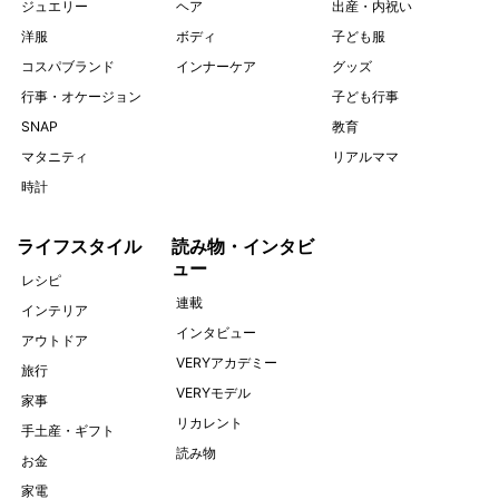
ジュエリー
ヘア
出産・内祝い
洋服
ボディ
子ども服
コスパブランド
インナーケア
グッズ
行事・オケージョン
子ども行事
SNAP
教育
マタニティ
リアルママ
時計
ライフスタイル
読み物・インタビ
ュー
レシピ
連載
インテリア
インタビュー
アウトドア
VERYアカデミー
旅行
VERYモデル
家事
リカレント
手土産・ギフト
読み物
お金
家電