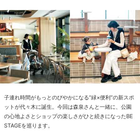
と見
家族
え＆
旅】
自分
を
らし
さを
両立
子連れ時間がもっとのびやかになる“緑×便利”の新スポ
ットが代々木に誕生。今回は森泉さんと一緒に、公園
の心地よさとショップの楽しさがひと続きになったBE
STAGEを巡ります。