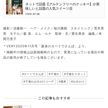
ネットで話題【グルテンフリーのクッキー】が美
味しいと話題の人気スイーツ店
2026.07.08
撮影／須藤敬一 ヘア・メイク／福川雅顕 スタイリング／荒木里
実 モデル／森 泉、エム・ルナ 取材・文／栗生果奈 編集／本
間万里子
＊VERY2025年11月号「森泉のカートでさんぽ」より。
＊掲載中の情報は誌面掲載時のもので、変更になっている場合や商
品の販売が終了している場合ございます。
#カートでさんぽ
#子連れ
#子連れスポット
#子連れお出かけコーデ
#森泉
#お出かけ
この記事もおすすめ