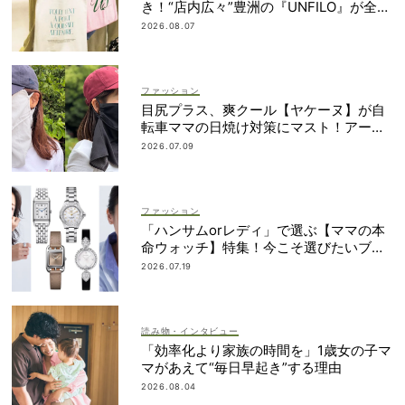
き！“店内広々”豊洲の『UNFILO』が全マ
マのオシャレと気分をアゲてくれる
2026.08.07
ファッション
目尻プラス、爽クール【ヤケーヌ】が自
転車ママの日焼け対策にマスト！アーム
カバーの愛用者も
2026.07.09
ファッション
「ハンサムorレディ」で選ぶ【ママの本
命ウォッチ】特集！今こそ選びたいブラ
ンド19選
2026.07.19
読み物・インタビュー
「効率化より家族の時間を」1歳女の子マ
マがあえて“毎日早起き”する理由
2026.08.04