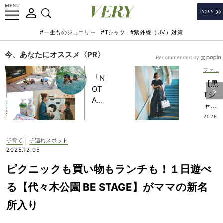
#一生ものジュエリー
#Tシャツ
#紫外線（UV）対策
今、あなたにオススメ〈PR〉
Recommended by
ファッション
「N
【黒
OT
Tシ
A
ャ
HO
ツ】
2026
TEL
.07.3
×ワ
1
」で
イド
|
子育て
子連れスポット
子ど
パン
2025.12.05
もの
ツで
記憶
ピクニックも買い物もランチも！１日遊べ
洗練
に一
度
る【代々木公園 BE STAGE】がママの新名
生残
UP
る
所入り
！き
【極
ちん
上の