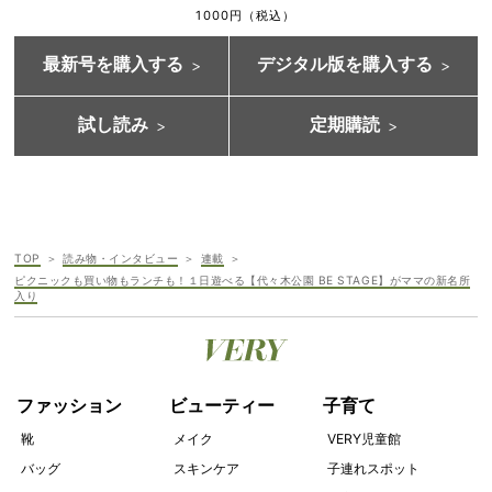
1000円（税込）
最新号を購入する
デジタル版を購入する
試し読み
定期購読
TOP
読み物・インタビュー
連載
ピクニックも買い物もランチも！１日遊べる【代々木公園 BE STAGE】がママの新名所
入り
ファッション
ビューティー
子育て
靴
メイク
VERY児童館
バッグ
スキンケア
子連れスポット