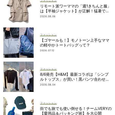
ファッション
リモート派ワーママの「週1きちんと服」
は【半袖ジャケット】が正解！猛暑でも
涼しい名品5選
2026.08.06
ファッション
【ゴヤールも！】モノトーン上手なママ
の軽やかトートバッグって？
2026.07.12
ファッション
8/6発売【H&M】最新コラボは「シンプ
ルトップス」が買い！黒パンツ合わせも
即サマ見え
2026.08.04
ファッション
街でも旅でも使い倒せる！チームVERYの
【愛用品＆パッキング術】を大公開