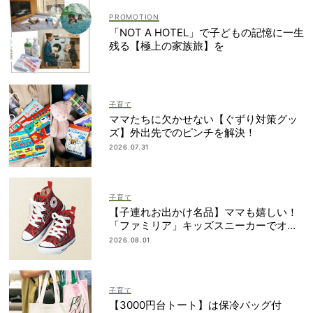
「NOT A HOTEL」で子どもの記憶に一生
残る【極上の家族旅】を
子育て
ママたちに欠かせない【ぐずり対策グッ
ズ】外出先でのピンチを解決！
2026.07.31
子育て
【子連れお出かけ名品】ママも嬉しい！
「ファミリア」キッズスニーカーでオシ
ャレの完成度アップ！
2026.08.01
子育て
【3000円台トート】は保冷バッグ付