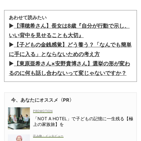
あわせて読みたい
▶︎
【澤穂希さん】長女は8歳『自分が行動で示し、
いい背中を見せることも大切』
▶︎
【子どもの金銭感覚】どう養う？「なんでも簡単
に手に入る」とならないための考え方
▶︎
【東原亜希さん×安野貴博さん】選挙の形が変わ
るのに何も話し合わないって変じゃないですか？
今、あなたにオススメ〈PR〉
「NOT A HOTEL」で子どもの記憶に一生残る【極
上の家族旅】を
読み物・インタビュー