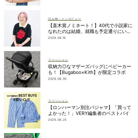
読み物・インタビュー
【直木賞ノミネート！】40代で小説家に
なれたのは結婚、就職も予定通りにいか
なかったから｜朝倉かすみさん
2026.06.15
ファッション
収納力◎なマザーズバッグにベビーカー
も！【Bugaboo×Kith】が限定コラボ
2026.06.30
ファッション
【ロンハーマン別注パジャマ】「買って
よかった！」VERY編集者のベストバイ
2026.06.25