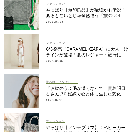
ファッション
やっぱり【無印良品】が最強かも伝説！
あるとないとじゃ全然違う「旅のQOL爆
上げアイテム」
2026.07.23
ファッション
6/3発売【CARAMEL×ZARA】に大人向け
ラインが登場！夏のレジャー・旅行にも
おすすめ
2026.06.02
読み物・インタビュー
「お腹のうぶ毛が濃くなって」貴島明日
香さん(30)妊娠で心と体に生じた変化も
「愛しいです」
2026.07.13
ファッション
やっぱり【アンテプリマ】！ベビーカー