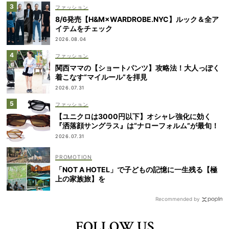
ファッション
8/6発売【H&M×WARDROBE.NYC】ルック＆全ア
イテムをチェック
2026.08.04
ファッション
関西ママの【ショートパンツ】攻略法！大人っぽく
着こなす“マイルール”を拝見
2026.07.31
ファッション
【ユニクロは3000円以下】オシャレ強化に効く
『洒落顔サングラス』は“ナローフォルム”が最旬！
2026.07.31
「NOT A HOTEL」で子どもの記憶に一生残る【極
上の家族旅】を
Recommended by
FOLLOW US