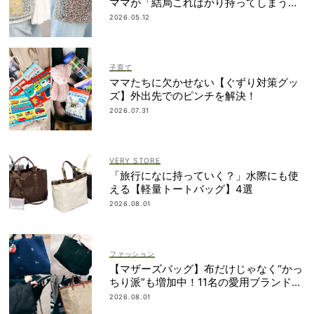
ママが「結局こればかり持ってしまう」
納得の理由
2026.05.12
子育て
ママたちに欠かせない【ぐずり対策グッ
ズ】外出先でのピンチを解決！
2026.07.31
VERY STORE
「旅行になに持っていく？」水際にも使
える【軽量トートバッグ】4選
2026.08.01
ファッション
【マザーズバッグ】布だけじゃなく“かっ
ちり派”も増加中！11名の愛用ブランド
は？
2026.08.01