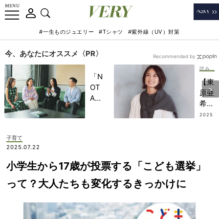
#一生ものジュエリー
#Tシャツ
#紫外線（UV）対策
今、あなたにオススメ〈PR〉
Recommended by
読み物・インタビュー
「N
【東
OT
原亜
A
希さ
HO
ん×
2025
TEL
.03.0
安野
7
」で
貴博
子育て
子ど
さ
2025.07.22
もの
ん】
記憶
小学生から17歳が投票する「こども選挙」
選挙
に一
の形
って？大人たちも変化するきっかけに
生残
が変
る
わる
【極
のに
上の