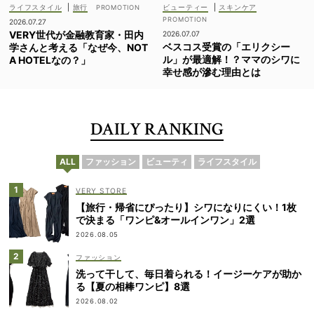
ライフスタイル
|
旅行
ビューティー
|
スキンケア
2026.07.27
VERY世代が金融教育家・田内
2026.07.07
ベスコス受賞の「エリクシー
学さんと考える「なぜ今、NOT
ル」が最適解！？ママのシワに
A HOTELなの？」
幸せ感が滲む理由とは
DAILY RANKING
ALL
ファッション
ビューティ
ライフスタイル
VERY STORE
【旅行・帰省にぴったり】シワになりにくい！1枚
で決まる「ワンピ&オールインワン」2選
2026.08.05
ファッション
洗って干して、毎日着られる！イージーケアが助か
る【夏の相棒ワンピ】8選
2026.08.02