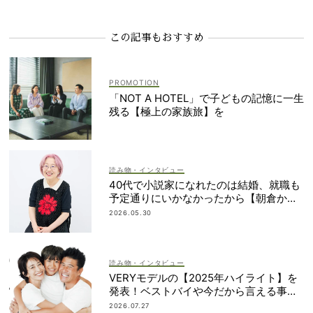
この記事もおすすめ
「NOT A HOTEL」で子どもの記憶に一生
残る【極上の家族旅】を
読み物・インタビュー
40代で小説家になれたのは結婚、就職も
予定通りにいかなかったから【朝倉かす
みさん】
2026.05.30
読み物・インタビュー
VERYモデルの【2025年ハイライト】を
発表！ベストバイや今だから言える事件
簿も大公開
2026.07.27