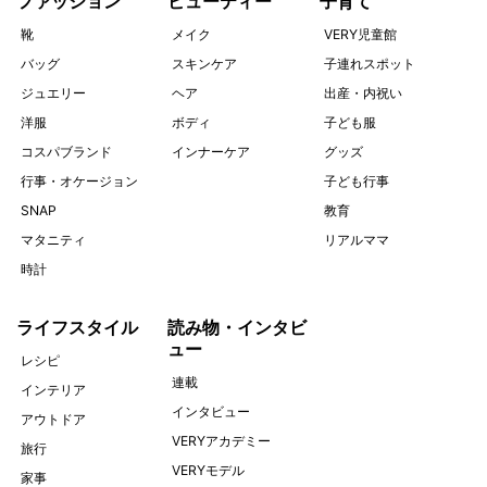
ファッション
ビューティー
子育て
靴
メイク
VERY児童館
バッグ
スキンケア
子連れスポット
ジュエリー
ヘア
出産・内祝い
洋服
ボディ
子ども服
コスパブランド
インナーケア
グッズ
行事・オケージョン
子ども行事
SNAP
教育
マタニティ
リアルママ
時計
ライフスタイル
読み物・インタビ
ュー
レシピ
連載
インテリア
インタビュー
アウトドア
VERYアカデミー
旅行
VERYモデル
家事