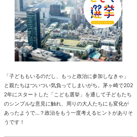
何も
家族
話し
旅】
合わ
を
ない
って
変じ
ゃな
いで
す
か？
「子どももいるのだし、もっと政治に参加しなきゃ」
と親たちはついつい気負ってしまいがち。茅ヶ崎で202
2年にスタートした「こども選挙」を通して子どもたち
のシンプルな意見に触れ、周りの大人たちにも変化が
あったようで…？政治をもう一度考えるヒントがありそ
うです！