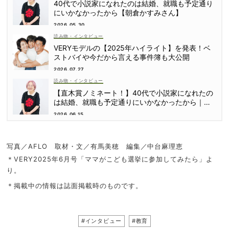
40代で小説家になれたのは結婚、就職も予定通り
にいかなかったから【朝倉かすみさん】
2026.05.30
読み物・インタビュー
VERYモデルの【2025年ハイライト】を発表！ベ
ストバイや今だから言える事件簿も大公開
2026.07.27
読み物・インタビュー
【直木賞ノミネート！】40代で小説家になれたの
は結婚、就職も予定通りにいかなかったから｜朝
倉かすみさん
2026.06.15
写真／AFLO 取材・文／有馬美穂 編集／中台麻理恵
＊VERY2025年6月号「ママがこども選挙に参加してみたら」よ
り。
＊掲載中の情報は誌面掲載時のものです。
#インタビュー
#教育