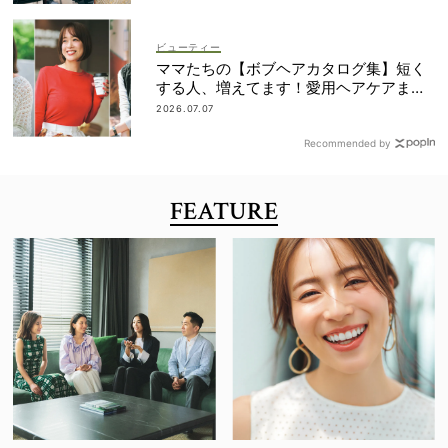
ビューティー
ママたちの【ボブヘアカタログ集】短く
する人、増えてます！愛用ヘアケアまで
全部見せ
2026.07.07
Recommended by
FEATURE