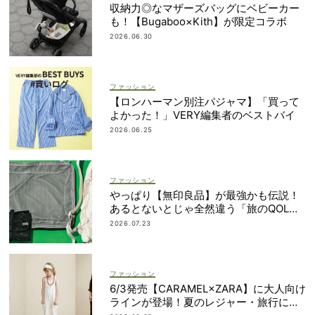
収納力◎なマザーズバッグにベビーカー
も！【Bugaboo×Kith】が限定コラボ
2026.06.30
ファッション
【ロンハーマン別注パジャマ】「買って
よかった！」VERY編集者のベストバイ
2026.06.25
ファッション
やっぱり【無印良品】が最強かも伝説！
あるとないとじゃ全然違う「旅のQOL爆
上げアイテム」
2026.07.23
ファッション
6/3発売【CARAMEL×ZARA】に大人向け
ラインが登場！夏のレジャー・旅行にも