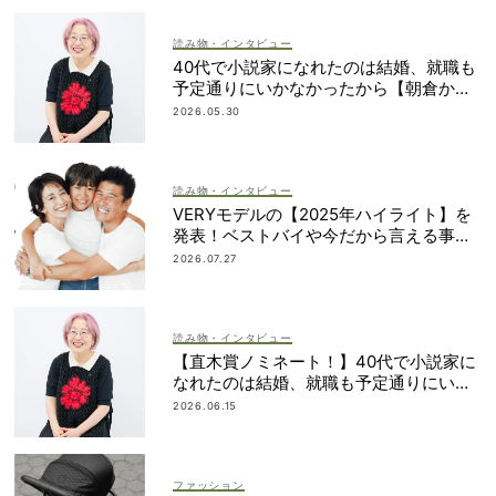
読み物・インタビュー
40代で小説家になれたのは結婚、就職も
予定通りにいかなかったから【朝倉かす
みさん】
2026.05.30
読み物・インタビュー
VERYモデルの【2025年ハイライト】を
発表！ベストバイや今だから言える事件
簿も大公開
2026.07.27
読み物・インタビュー
【直木賞ノミネート！】40代で小説家に
なれたのは結婚、就職も予定通りにいか
なかったから｜朝倉かすみさん
2026.06.15
ファッション