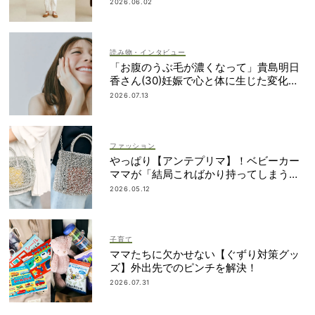
おすすめ
2026.06.02
読み物・インタビュー
「お腹のうぶ毛が濃くなって」貴島明日
香さん(30)妊娠で心と体に生じた変化も
「愛しいです」
2026.07.13
ファッション
やっぱり【アンテプリマ】！ベビーカー
ママが「結局こればかり持ってしまう」
納得の理由
2026.05.12
子育て
ママたちに欠かせない【ぐずり対策グッ
ズ】外出先でのピンチを解決！
2026.07.31