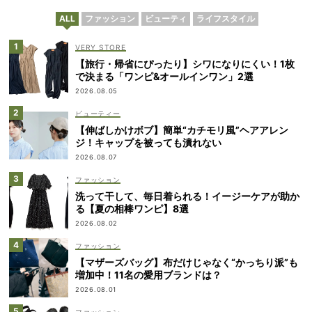
ALL
ファッション
ビューティ
ライフスタイル
VERY STORE
【旅行・帰省にぴったり】シワになりにくい！1枚
で決まる「ワンピ&オールインワン」2選
2026.08.05
ビューティー
【伸ばしかけボブ】簡単“カチモリ風”ヘアアレン
ジ！キャップを被っても潰れない
2026.08.07
ファッション
洗って干して、毎日着られる！イージーケアが助か
る【夏の相棒ワンピ】8選
2026.08.02
ファッション
【マザーズバッグ】布だけじゃなく“かっちり派”も
増加中！11名の愛用ブランドは？
2026.08.01
ファッション