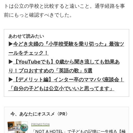
トは公立の学校と比較すると遠いこと。通学経路を事
前にもっと確認すべきでした。
あわせて読みたい
▶︎
今どき夫婦の『小学校受験を乗り切った』最強ツ
ールをチェック！
▶︎
【YouTubeでも】0歳から聞き流しても効果あ
り！プロおすすめの「英語の歌」5選
▶︎
【デメリット編】インター卒のママパパ座談会！
「自分の子どもは公立小でいいと思ってます」
今、あなたにオススメ〈PR〉
「NOT A HOTEL」で子どもの記憶に一生残る【極