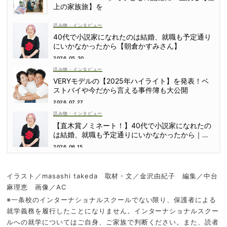
上の家族旅】を
読み物・インタビュー
40代で小説家になれたのは結婚、就職も予定通り
にいかなかったから【朝倉かすみさん】
2026.05.30
読み物・インタビュー
VERYモデルの【2025年ハイライト】を発表！ベ
ストバイや今だから言える事件簿も大公開
2026.07.27
読み物・インタビュー
【直木賞ノミネート！】40代で小説家になれたの
は結婚、就職も予定通りにいかなかったから｜朝
倉かすみさん
2026.06.15
イラスト／masashi takeda 取材・文／金沢由紀子 編集／中台
麻理恵 画像／AC
※一条校のインターナショナルスクールでない限り、保護者による
就学義務を履行したことになりません。インターナショナルスクー
ルへの就学についてはご自身、ご家族で判断ください。また、読者