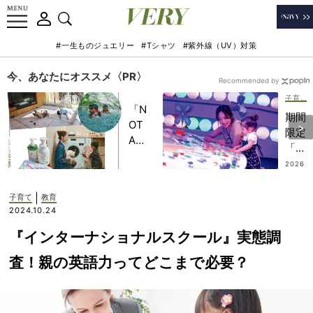
#一生ものジュエリー
#Tシャツ
#紫外線（UV）対策
今、あなたにオススメ〈PR〉
Recommended by
子育て
「N
期間
OT
限定
A
「ピ
HO
クサ
2026
TEL
.08.0
ーの
9
」で
世界
|
子育て
教育
子ど
展」
2024.10.24
もの
が豊
記憶
『インターナショナルスクール』実態調
洲で
に一
開催
査！親の英語力ってどこまで必要？
生残
中！
る
圧倒
【極
的な
上の