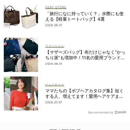
VERY STORE
「旅行になに持っていく？」水際にも使
える【軽量トートバッグ】4選
2026.08.01
ファッション
【マザーズバッグ】布だけじゃなく“かっ
ちり派”も増加中！11名の愛用ブランド
は？
2026.08.01
ビューティー
ママたちの【ボブヘアカタログ集】短く
する人、増えてます！愛用ヘアケアまで
全部見せ
2026.07.07
Recommended by