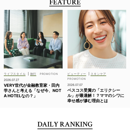
FEATURE
ライフスタイル
|
旅行
ビューティー
|
スキンケア
2026.07.27
VERY世代が金融教育家・田内
2026.07.07
ベスコス受賞の「エリクシー
学さんと考える「なぜ今、NOT
ル」が最適解！？ママのシワに
A HOTELなの？」
幸せ感が滲む理由とは
DAILY RANKING