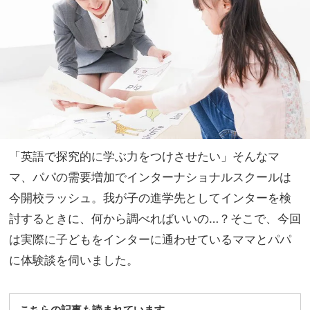
スケ
家族
ール
旅】
で映
を
画の
世界
へ没
入
「英語で探究的に学ぶ力をつけさせたい」そんなマ
マ、パパの需要増加でインターナショナルスクールは
今開校ラッシュ。我が子の進学先としてインターを検
討するときに、何から調べればいいの…？そこで、今回
は実際に子どもをインターに通わせているママとパパ
に体験談を伺いました。
こちらの記事も読まれています