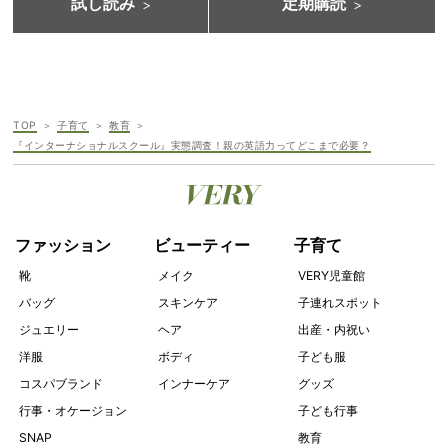
試し読み
定期購読
TOP
子育て
教育
『インターナショナルスクール』実態調査！親の英語力ってどこまで必要？
ファッション
ビューティー
子育て
靴
メイク
VERY児童館
バッグ
スキンケア
子連れスポット
ジュエリー
ヘア
出産・内祝い
洋服
ボディ
子ども服
コスパブランド
インナーケア
グッズ
行事・オケージョン
子ども行事
SNAP
教育