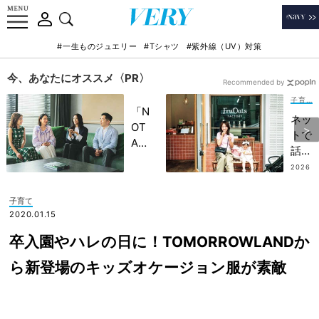
#一生ものジュエリー
#Tシャツ
#紫外線（UV）対策
今、あなたにオススメ〈PR〉
Recommended by
子育て
「N
ネッ
OT
トで
A
話題
HO
【グ
2026
TEL
.07.0
ルテ
8
」で
ンフ
子育て
子ど
リー
2020.01.15
もの
のク
記憶
卒入園やハレの日に！TOMORROWLANDか
ッキ
に一
ー】
ら新登場のキッズオケージョン服が素敵
生残
が美
る
味し
【極
いと
上の