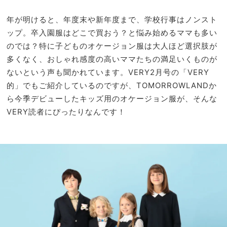
話題
家族
の人
旅】
年が明けると、年度末や新年度まで、学校行事はノンスト
気ス
を
ップ。卒入園服はどこで買おう？と悩み始めるママも多い
イー
のでは？特に子どものオケージョン服は大人ほど選択肢が
ツ店
多くなく、おしゃれ感度の高いママたちの満足いくものが
ないという声も聞かれています。VERY2月号の「VERY
的」でもご紹介しているのですが、TOMORROWLANDか
ら今季デビューしたキッズ用のオケージョン服が、そんな
VERY読者にぴったりなんです！