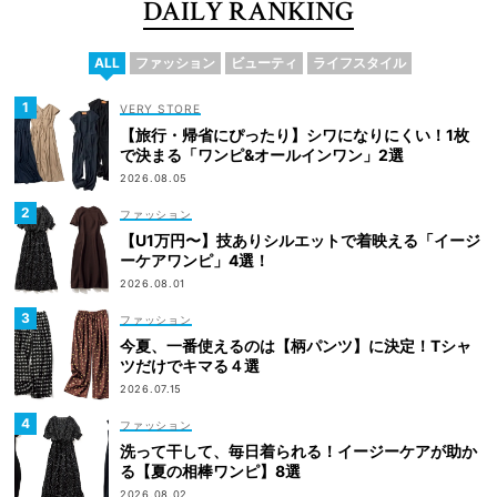
DAILY RANKING
ALL
ファッション
ビューティ
ライフスタイル
VERY STORE
【旅行・帰省にぴったり】シワになりにくい！1枚
で決まる「ワンピ&オールインワン」2選
2026.08.05
ファッション
【U1万円〜】技ありシルエットで着映える「イージ
ーケアワンピ」4選！
2026.08.01
ファッション
今夏、一番使えるのは【柄パンツ】に決定！Tシャ
ツだけでキマる４選
2026.07.15
ファッション
洗って干して、毎日着られる！イージーケアが助か
る【夏の相棒ワンピ】8選
2026.08.02