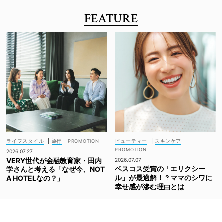
FEATURE
ライフスタイル
|
旅行
ビューティー
|
スキンケア
2026.07.27
VERY世代が金融教育家・田内
2026.07.07
ベスコス受賞の「エリクシー
学さんと考える「なぜ今、NOT
ル」が最適解！？ママのシワに
A HOTELなの？」
幸せ感が滲む理由とは