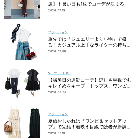
選】！暑い日も1枚でコーデが決まる
2026.07.15
ファッション
旅先では「ジュエリーより小物」で盛
る！カジュアル上手なライターの持ち物
リスト
2026.07.08
VERY STORE
【猛暑日の通勤コーデ】涼しさ重視でも
キレイめをキープ「トップス、ワンピ３
選」
2026.08.02
ファッション
夏旅おしゃれは『ワンピ＆セットアッ
プ』で完結！着映え目線で読者が新調し
たのは？
2026.07.10