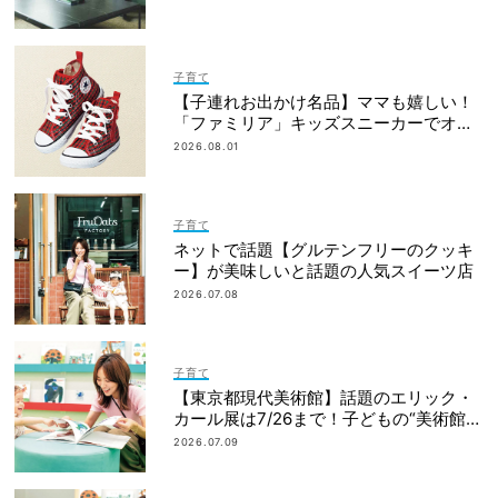
子育て
【子連れお出かけ名品】ママも嬉しい！
「ファミリア」キッズスニーカーでオシ
ャレの完成度アップ！
2026.08.01
子育て
ネットで話題【グルテンフリーのクッキ
ー】が美味しいと話題の人気スイーツ店
2026.07.08
子育て
【東京都現代美術館】話題のエリック・
カール展は7/26まで！子どもの“美術館デ
ビュー”におすすめ
2026.07.09