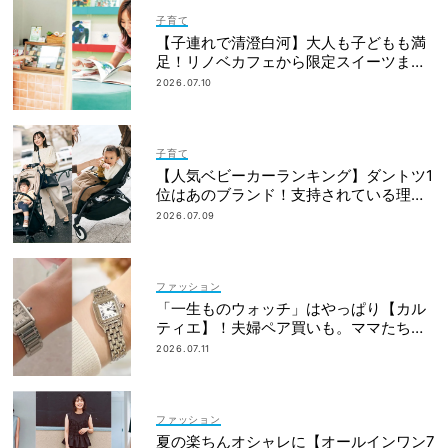
子育て
【子連れで清澄白河】大人も子どもも満
足！リノベカフェから限定スイーツまで
最旬スポット3選
2026.07.10
子育て
【人気ベビーカーランキング】ダントツ1
位はあのブランド！支持されている理由
は？
2026.07.09
ファッション
「一生ものウォッチ」はやっぱり【カル
ティエ】！夫婦ペア買いも。ママたちが
リアルに選んだモデル
2026.07.11
ファッション
夏の楽ちんオシャレに【オールインワン7