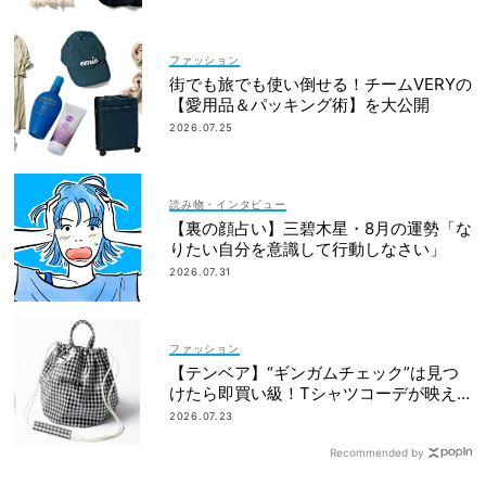
ファッション
街でも旅でも使い倒せる！チームVERYの
【愛用品＆パッキング術】を大公開
2026.07.25
読み物・インタビュー
【裏の顔占い】三碧木星・8月の運勢「な
りたい自分を意識して行動しなさい」
2026.07.31
ファッション
【テンベア】“ギンガムチェック”は見つ
けたら即買い級！Tシャツコーデが映え
る「夏の相棒バッグ」3選
2026.07.23
Recommended by