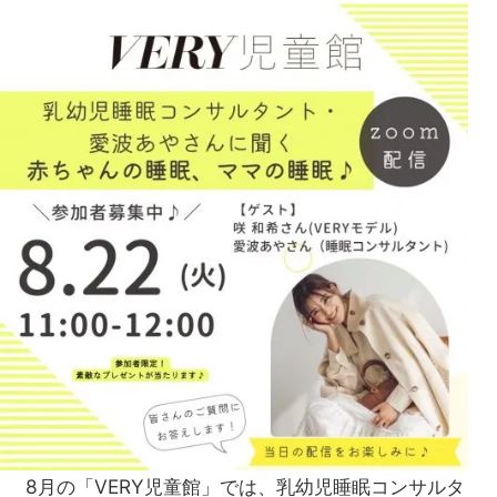
生も
家族
の時
旅】
計が
を
人
気！
仕事
のご
褒美
＆節
目買
いに
8月の「VERY児童館」では、乳幼児睡眠コンサルタ