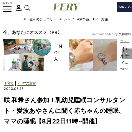
#一生ものジュエリー
#Tシャツ
#紫外線（UV）対策
今、あなたにオススメ〈PR〉
Recommended by
ファッション
「N
【カ
OT
ルテ
A
ィ
HO
エ】
2026
TEL
.07.13
30
」で
代ワ
|
子育て
VERY児童館
子ど
ーマ
2023.08.15
もの
マ
記憶
咲 和希さん参加！乳幼児睡眠コンサルタン
に“
に一
パン
ト・愛波あやさんに聞く赤ちゃんの睡眠、
生残
テー
る
ママの睡眠【8月22日11時~開催】
ル”
【極
の一
上の