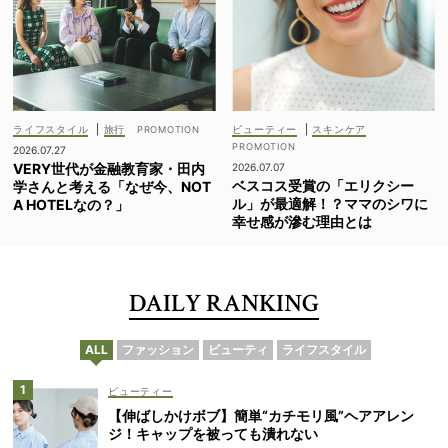
ライフスタイル
|
旅行
ビューティー
|
スキンケア
2026.07.27
VERY世代が金融教育家・田内
2026.07.07
ベスコス受賞の「エリクシー
学さんと考える「なぜ今、NOT
ル」が最適解！？ママのシワに
A HOTELなの？」
幸せ感が滲む理由とは
DAILY RANKING
ALL
ファッション
ビューティ
ライフスタイル
ビューティー
【伸ばしかけボブ】簡単“カチモリ風”ヘアアレン
ジ！キャップを被っても潰れない