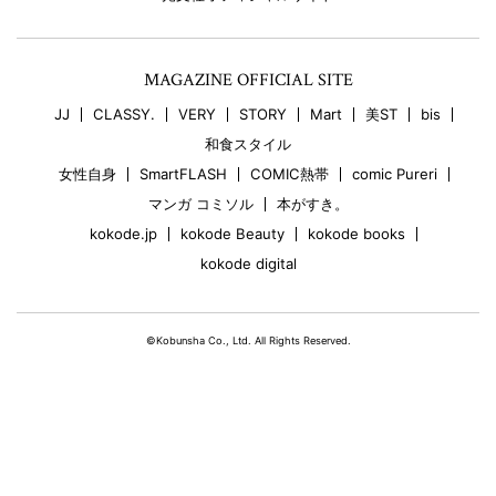
MAGAZINE OFFICIAL SITE
JJ
CLASSY.
VERY
STORY
Mart
美ST
bis
和食スタイル
女性自身
SmartFLASH
COMIC熱帯
comic Pureri
マンガ コミソル
本がすき。
kokode.jp
kokode Beauty
kokode books
kokode digital
©Kobunsha Co., Ltd. All Rights Reserved.