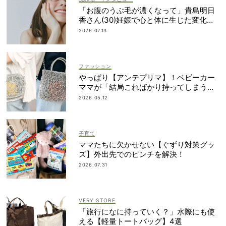
「お腹のうぶ毛が濃くなって」貴島明日
香さん(30)妊娠で心と体に生じた変化も
「愛しいです」
2026.07.13
ファッション
やっぱり【アンテプリマ】！ベビーカー
ママが「結局こればかり持ってしまう」
納得の理由
2026.05.12
子育て
ママたちに欠かせない【ぐずり対策グッ
ズ】外出先でのピンチを解決！
2026.07.31
VERY STORE
「旅行になに持っていく？」水際にも使
える【軽量トートバッグ】4選