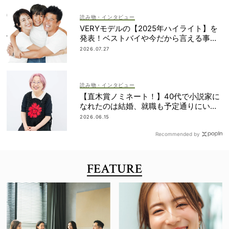
読み物・インタビュー
VERYモデルの【2025年ハイライト】を
発表！ベストバイや今だから言える事件
簿も大公開
2026.07.27
読み物・インタビュー
【直木賞ノミネート！】40代で小説家に
なれたのは結婚、就職も予定通りにいか
なかったから｜朝倉かすみさん
2026.06.15
Recommended by
FEATURE