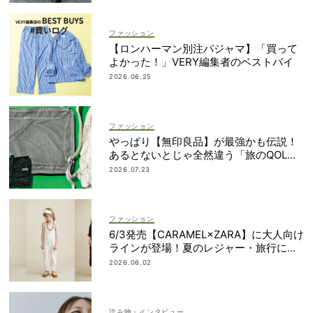
ファッション
【ロンハーマン別注パジャマ】「買って
よかった！」VERY編集者のベストバイ
2026.06.25
ファッション
やっぱり【無印良品】が最強かも伝説！
あるとないとじゃ全然違う「旅のQOL爆
上げアイテム」
2026.07.23
ファッション
6/3発売【CARAMEL×ZARA】に大人向け
ラインが登場！夏のレジャー・旅行にも
おすすめ
2026.06.02
読み物・インタビュー