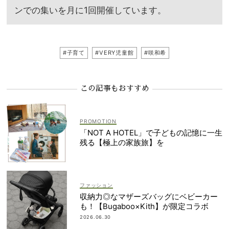
ンでの集いを月に
1
回開催しています。
#子育て
#VERY児童館
#咲和希
この記事もおすすめ
「NOT A HOTEL」で子どもの記憶に一生
残る【極上の家族旅】を
ファッション
収納力◎なマザーズバッグにベビーカー
も！【Bugaboo×Kith】が限定コラボ
2026.06.30