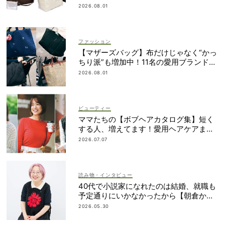
2026.08.01
ファッション
【マザーズバッグ】布だけじゃなく“かっ
ちり派”も増加中！11名の愛用ブランド
は？
2026.08.01
ビューティー
ママたちの【ボブヘアカタログ集】短く
する人、増えてます！愛用ヘアケアまで
全部見せ
2026.07.07
読み物・インタビュー
40代で小説家になれたのは結婚、就職も
予定通りにいかなかったから【朝倉かす
みさん】
2026.05.30