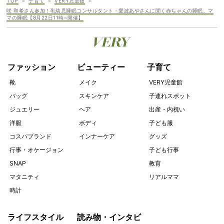
TOP
子育て
VERY児童館
咲 和希さん参加！乳幼児睡眠コンサルタント・愛波あやさんに聞く赤ちゃんの睡眠、マ
マの睡眠【8月22日11時~開催】
ファッション
ビューティー
子育て
靴
メイク
VERY児童館
バッグ
スキンケア
子連れスポット
ジュエリー
ヘア
出産・内祝い
洋服
ボディ
子ども服
コスパブランド
インナーケア
グッズ
行事・オケージョン
子ども行事
SNAP
教育
マタニティ
リアルママ
時計
ライフスタイル
読み物・インタビ