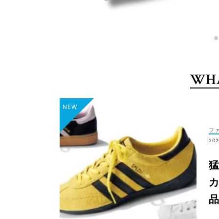
WHA
フ
202
カ
品