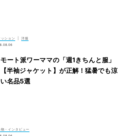
ァッション
|
洋服
6.08.06
モート派ワーママの「週1きちんと服」
は【半袖ジャケット】が正解！猛暑でも涼
い名品5選
み物・インタビュー
6.08.06