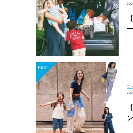
202
ー
フ
202