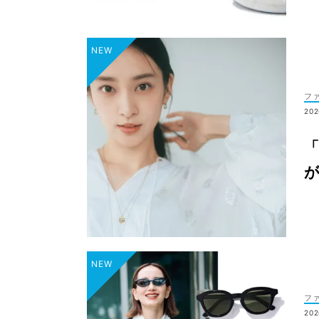
フ
202
フ
202