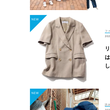
フ
202
リ
し
読
202