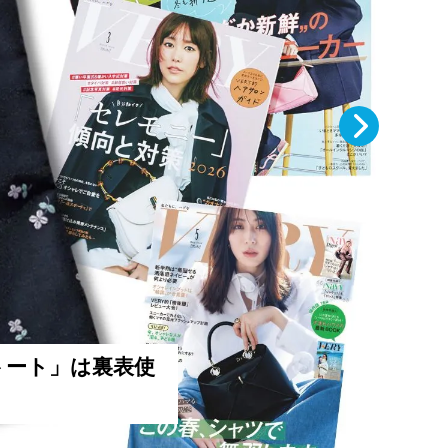
VE
「な