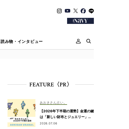
読み物・インタビュー
FEATURE〈PR〉
あおきさん占い。
【2026年下半期の運勢】金運の鍵
は「新しい財布とジュエリー」！
あえての“アナログなコミュニケー
2026.07.06
ション”が注目されます｜あおきさ