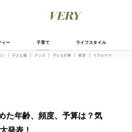
ティー
子育て
ライフスタイル
祝い
子ども服
グッズ
子ども行事
教育
リアルママ
めた年齢、頻度、予算は？気
大発表！