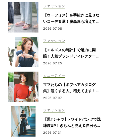
ん占い。
ファッション
【ウーフォス】を手抜きに見せな
いコーデ５選！脱黒派も増えてま
す
2026.07.08
ファッション
【エルメスの時計】で魅力に開
眼！人気ブランドディレクターの
「相棒ウォッチ」ヒストリー
2026.07.25
ビューティー
ママたちの【ボブヘアカタログ
集】短くする人、増えてます！愛
用ヘアケアまで全部見せ
2026.07.07
ファッション
【黒Tシャツ】×ワイドパンツで洗
練度UP！きちんと見え＆自分らし
さを両立
2026.07.31