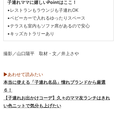
子連れママに嬉しいPointはここ！
▪レストランもラウンジも子連れOK
▪ベビーカーで入れるゆったりスペース
▪テラスも室内もソファ席があるので安心
▪キッズカトラリーあり
撮影／山口陽平 取材・文／井上さや
▶あわせて読みたい
本当に使える「子連れ名品」憧れブランドから厳選
６！
【子連れお出かけコーデ】久々のママ友ランチはきれ
い色ニットで気分も上げたい