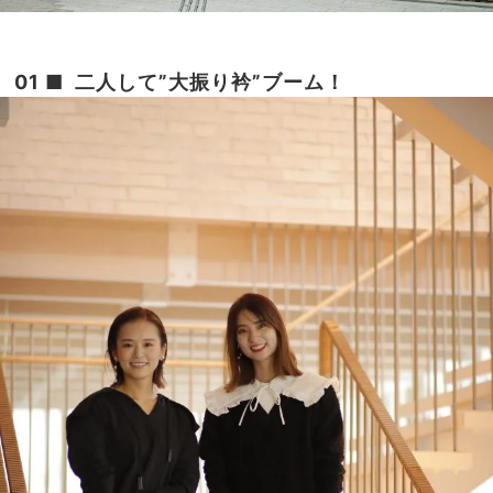
01 ■ 二人して”大振り衿”ブーム！