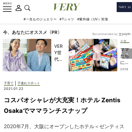
#一生ものジュエリー
#Tシャツ
#紫外線（UV）対策
今、あなたにオススメ〈PR〉
Recommended by
子育て
VER
ママ
Y世
たち
代が
に欠
金融
かせ
2026
教育
.07.3
ない
1
家・
【ぐ
|
子育て
子連れスポット
田内
ずり
2021.01.22
学さ
対策
んと
コスパオシャレが大充実！ホテル Zentis
グッ
考え
ズ】
Osakaでママランチスナップ
る
外出
「な
先で
ぜ
2020年7月、大阪にオープンしたホテル＜ゼンティス
のピ
今、