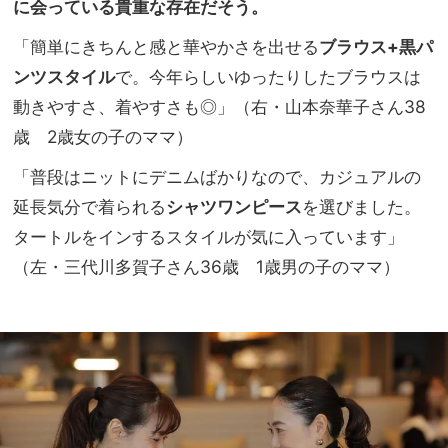
に会っている貴重な存在だそう。
「簡単にきちんと感と華やかさを出せる
ブラウス+黒パ
ンツスタイル
で。今年らしいゆったりしたブラウスは
動きやすさ、着やすさも◎」（右・山本奈華子さん38
歳 2歳女の子のママ）
「普段はニットにデニムばかりなので、カジュアルの
延長気分で着られる
シャツワンピース
を選びました。
タートルをインするスタイルが気に入っています」
（左・三代川多賀子さん36歳 1歳男の子のママ）