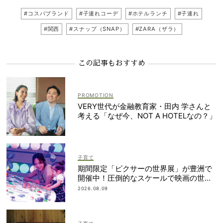
#コスパブランド
#子連れコーデ
#ホテルランチ
#子連れ
#関西
#スナップ（SNAP）
#ZARA（ザラ）
この記事もおすすめ
VERY世代が金融教育家・田内 学さんと
考える「なぜ今、NOT A HOTELなの？」
子育て
期間限定「ピクサーの世界展」が豊洲で
開催中！圧倒的なスケールで映画の世界
へ没入
2026.08.09