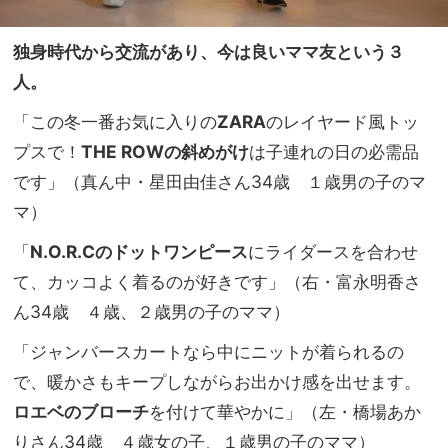
独身時代から交流があり、今は良いママ友という３
人。
「この冬一番お気に入りの
ZARA
のレイヤード風トッ
プスで！
THE ROWの斜めがけ
は子連れの日の必需品
です」（真ん中・星田由佳さん34歳 １歳男の子のマ
マ）
「
N.O.R.Cのドットワンピース
にライダースを合わせ
て、カッコよく着るのが好きです」（右・富永明香さ
ん34歳 ４歳、２歳男の子のママ）
「ジャンバースカートなら中にニットが着られるの
で、暖かさもキープしながらお出かけ感を出せます。
ロエベのブローチ
を付けて華やかに」（左・橋場あか
りさん34歳 ４歳女の子、１歳男の子のママ）