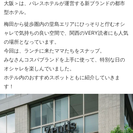
ンチ
大阪＞は、パレスホテルが運営する新ブランドの都市
NO
を解
T A
型ホテル。
決！
HO
梅田から徒歩圏内の堂島エリアにひっそりと佇むオシ
TEL
な
ャレで気持ちの良い空間で、関西のVERY読者にも人気
の？
の場所となっています。
」
今回は、ランチに来たママたちをスナップ。
みなさんコスパブランドを上手に使って、特別な日の
オシャレを楽しんでいました。
ホテル内のおすすめスポットともに紹介していきま
す！