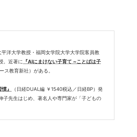
環太平洋大学教授・福岡女学院大学大学院客員教
授。近著に
『AIにまけない子育て ~ことばは子
ジアース教育新社）がある。
習慣』
（日経DUAL編 ￥1540税込／日経BP）発
伸子先生はじめ、著名人や専門家が「子どもの