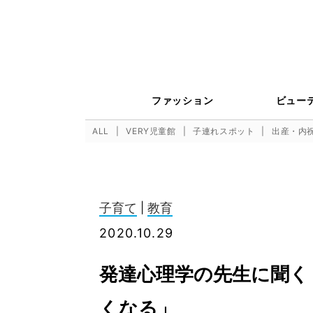
ファッション
ビュー
ALL
VERY児童館
子連れスポット
出産・内
子育て
|
教育
2020.10.29
発達心理学の先生に聞く
くなる」