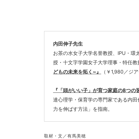
内田伸子先生
お茶の水女子大学名誉教授、IPU・
授・十文字学園女子大学理事・特任教
どもの未来を拓く~』
（￥1,980／
『「頭がいい子」が育つ家庭の8つの
達心理学・保育学の専門家である内田
力を伸ばす方法」を指南。
取材・文／有馬美穂