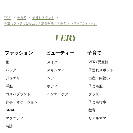
TOP
子育て
子連れスポット
子連れランチにぴったり！京都四条「エルタン レストラン/バー」
ファッション
ビューティー
子育て
靴
メイク
VERY児童館
バッグ
スキンケア
子連れスポット
ジュエリー
ヘア
出産・内祝い
洋服
ボディ
子ども服
コスパブランド
インナーケア
グッズ
行事・オケージョン
子ども行事
SNAP
教育
マタニティ
リアルママ
時計