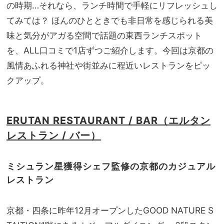
ンチ
の時期…それなら、ランチ時間で手軽にリフレッシュし
NO
を解
T A
てみては？ ほんのひとときでも非日常を感じられる美
決！
HO
味と気分がアガる空間で話題の東西ランチスポット
TEL
を、ALL口コミで1店ずつご紹介します。今回は京都の
な
の？
風情あふれる神社や街並みに程近いレストランをピッ
」
クアップ。
ERUTAN RESTAURANT / BAR（エルタン
レストラン / バー）
ミシュラン星獲得シェフ監修の京都のカジュアル
レストラン
京都・四条に昨年12月オープンしたGOOD NATURE S