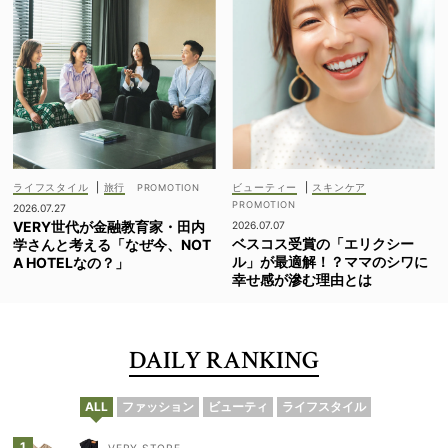
ライフスタイル
|
旅行
ビューティー
|
スキンケア
2026.07.27
VERY世代が金融教育家・田内
2026.07.07
ベスコス受賞の「エリクシー
学さんと考える「なぜ今、NOT
ル」が最適解！？ママのシワに
A HOTELなの？」
幸せ感が滲む理由とは
DAILY RANKING
ALL
ファッション
ビューティ
ライフスタイル