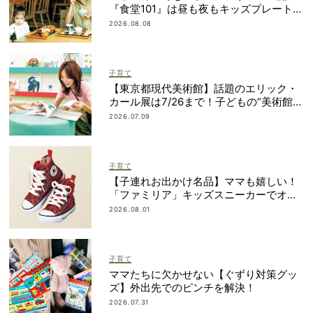
『食堂101』は昼も夜もキッズプレートが
ある！
2026.08.08
子育て
【東京都現代美術館】話題のエリック・
カール展は7/26まで！子どもの“美術館デ
ビュー”におすすめ
2026.07.09
子育て
【子連れお出かけ名品】ママも嬉しい！
「ファミリア」キッズスニーカーでオシ
ャレの完成度アップ！
2026.08.01
子育て
ママたちに欠かせない【ぐずり対策グッ
ズ】外出先でのピンチを解決！
2026.07.31