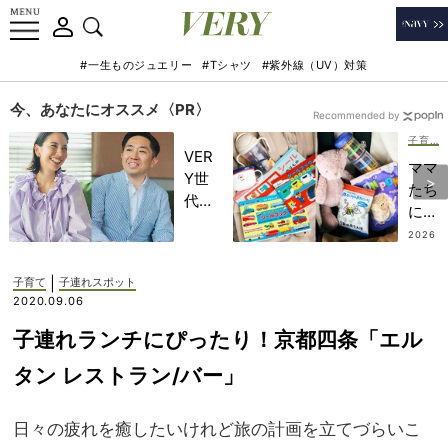
#一生ものジュエリー
#Tシャツ
#紫外線（UV）対策
今、あなたにオススメ〈PR〉
Recommended by
子育て
VER
ママ
Y世
たち
代が
に欠
金融
かせ
2026
教育
.07.3
ない
1
家・
【ぐ
|
子育て
子連れスポット
田内
ずり
2020.09.06
学さ
対策
んと
子連れランチにぴったり！京都四条「エル
グッ
考え
ズ】
タン レストラン/バー」
る
外出
「な
先で
ぜ
日々の疲れを癒したいけれど旅の計画を立てづらいこ
のピ
今、