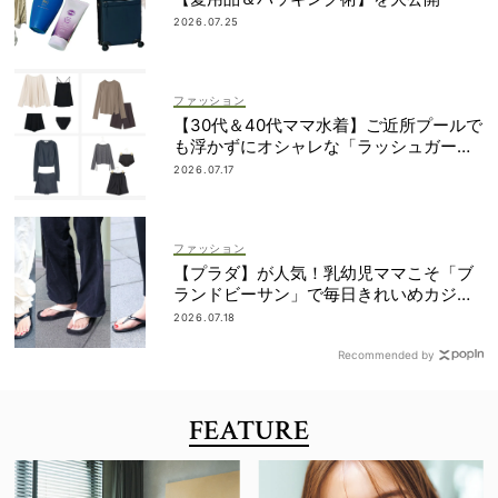
2026.07.25
ファッション
【30代＆40代ママ水着】ご近所プールで
も浮かずにオシャレな「ラッシュガード
＆ショートパンツセット」6選！
2026.07.17
ファッション
【プラダ】が人気！乳幼児ママこそ「ブ
ランドビーサン」で毎日きれいめカジュ
アルが叶う
2026.07.18
Recommended by
FEATURE