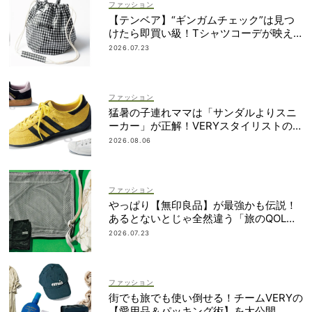
ファッション
【テンベア】“ギンガムチェック”は見つ
けたら即買い級！Tシャツコーデが映え
る「夏の相棒バッグ」3選
2026.07.23
ファッション
猛暑の子連れママは「サンダルよりスニ
ーカー」が正解！VERYスタイリストの愛
用品5選
2026.08.06
ファッション
やっぱり【無印良品】が最強かも伝説！
あるとないとじゃ全然違う「旅のQOL爆
上げアイテム」
2026.07.23
ファッション
街でも旅でも使い倒せる！チームVERYの
【愛用品＆パッキング術】を大公開