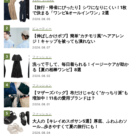
VERY STORE
【旅行・帰省にぴったり】シワになりにくい！1枚
で決まる「ワンピ&オールインワン」2選
2026.08.05
ビューティー
【伸ばしかけボブ】簡単“カチモリ風”ヘアアレン
ジ！キャップを被っても潰れない
2026.08.07
ファッション
洗って干して、毎日着られる！イージーケアが助か
る【夏の相棒ワンピ】8選
2026.08.02
ファッション
【マザーズバッグ】布だけじゃなく“かっちり派”も
増加中！11名の愛用ブランドは？
2026.08.01
ファッション
大人の【キレイめスポサン5選】厚底、ふわふわソ
ール…歩きやすくて夏の旅行にも！
2026.08.04