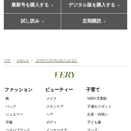
最新号を購入する
デジタル版を購入する
試し読み
定期購読
TOP
お知らせ
【VERY12月号お詫びと訂正】
ファッション
ビューティー
子育て
靴
メイク
VERY児童館
バッグ
スキンケア
子連れスポット
ジュエリー
ヘア
出産・内祝い
洋服
ボディ
子ども服
コスパブランド
インナーケア
グッズ