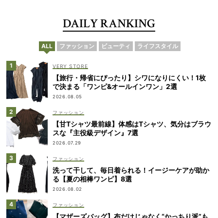
DAILY RANKING
ALL
ファッション
ビューティ
ライフスタイル
VERY STORE
【旅行・帰省にぴったり】シワになりにくい！1枚
で決まる「ワンピ&オールインワン」2選
2026.08.05
ファッション
【甘Tシャツ最前線】体感はTシャツ、気分はブラウ
スな『主役級デザイン』7選
2026.07.29
ファッション
洗って干して、毎日着られる！イージーケアが助か
る【夏の相棒ワンピ】8選
2026.08.02
ファッション
【マザーズバッグ】布だけじゃなく“かっちり派”も