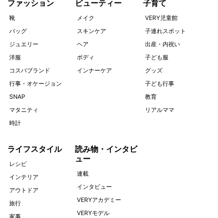
ファッション
ビューティー
子育て
靴
メイク
VERY児童館
バッグ
スキンケア
子連れスポット
ジュエリー
ヘア
出産・内祝い
洋服
ボディ
子ども服
コスパブランド
インナーケア
グッズ
行事・オケージョン
子ども行事
SNAP
教育
マタニティ
リアルママ
時計
ライフスタイル
読み物・インタビ
ュー
レシピ
連載
インテリア
インタビュー
アウトドア
VERYアカデミー
旅行
VERYモデル
家事