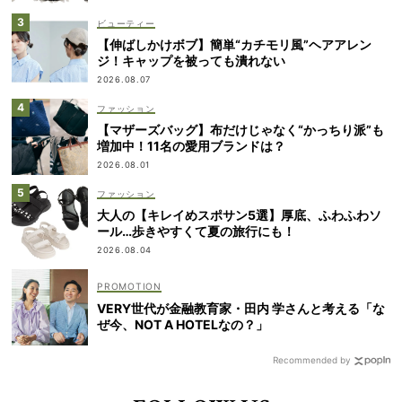
ビューティー
【伸ばしかけボブ】簡単“カチモリ風”ヘアアレン
ジ！キャップを被っても潰れない
2026.08.07
ファッション
【マザーズバッグ】布だけじゃなく“かっちり派”も
増加中！11名の愛用ブランドは？
2026.08.01
ファッション
大人の【キレイめスポサン5選】厚底、ふわふわソ
ール…歩きやすくて夏の旅行にも！
2026.08.04
VERY世代が金融教育家・田内 学さんと考える「な
ぜ今、NOT A HOTELなの？」
Recommended by