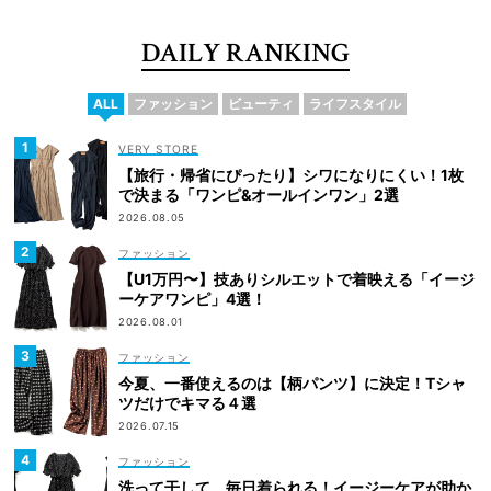
DAILY RANKING
ALL
ファッション
ビューティ
ライフスタイル
VERY STORE
【旅行・帰省にぴったり】シワになりにくい！1枚
で決まる「ワンピ&オールインワン」2選
2026.08.05
ファッション
【U1万円〜】技ありシルエットで着映える「イージ
ーケアワンピ」4選！
2026.08.01
ファッション
今夏、一番使えるのは【柄パンツ】に決定！Tシャ
ツだけでキマる４選
2026.07.15
ファッション
洗って干して、毎日着られる！イージーケアが助か