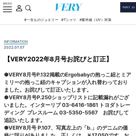
#一生ものジュエリー
#Tシャツ
#紫外線（UV）対策
INFORMATION
2022.07.07
【VERY2022年8月号お詫びと訂正】
●VERY8月号P.132掲載のErgobabyの抱っこ紐とミア
ミリーの抱っこ紐のキャプションが入れ替わっており
ました。お詫びして訂正いたします。
●
VERY8月号P.250ショップリストに記載漏れがござ
いました
。インターリブ 03-6416-1861 トヨダトレー
ディング プレスルーム 03-5350-5567 お詫びして
追記いたします。
●VERY8月号 P.107、写真左上の「b.」
のデニムの価
格に誤りがありました。正しくは、￥17,050です。お