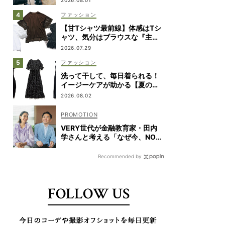
ファッション
【甘Tシャツ最前線】体感はTシ
ャツ、気分はブラウスな『主役
級デザイン』7選
2026.07.29
ファッション
洗って干して、毎日着られる！
イージーケアが助かる【夏の相
棒ワンピ】8選
2026.08.02
VERY世代が金融教育家・田内
学さんと考える「なぜ今、NOT
A HOTELなの？」
Recommended by
FOLLOW US