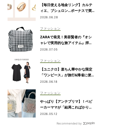
【毎日使える地金リング】カルテ
ィエ、ブシュロン…ボーナスで買
いたい7選
2026.06.28
ファッション
ZARAで発見！美容賢者の『オシ
ャレで実用的な旅アイテム』拝
見！
2026.07.05
ファッション
【ユニクロ】楽ちん華やかな限定
「ワンピース」が旅行&帰省に便
利！6/19発売
2026.06.18
ファッション
やっぱり【アンテプリマ】！ベビ
ーカーママが「結局こればかり持
ってしまう」納得の理由
2026.05.12
Recommended by