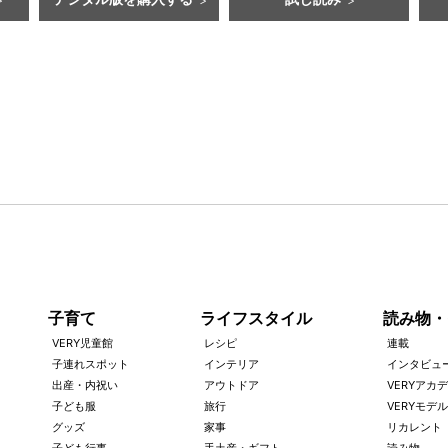
デジタル版を購入する
試し読み
子育て
ライフスタイル
読み物・
VERY児童館
レシピ
連載
子連れスポット
インテリア
インタビュ
出産・内祝い
アウトドア
VERYアカ
子ども服
旅行
VERYモデル
グッズ
家事
リカレント