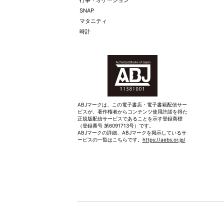
行事・オケージョン
SNAP
マタニティ
時計
ABJマークは、この電子書店・電子書籍配信サー
ビスが、著作権者からコンテンツ使用許諾を得た
正規版配信サービスであることを示す登録商標
（登録番号 第6091713号）です。
ABJマークの詳細、ABJマークを掲示しているサ
ービスの一覧はこちらです。
https://aebs.or.jp/