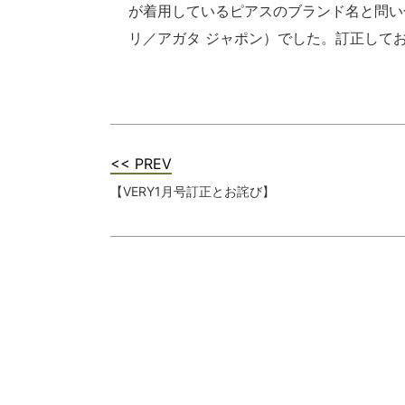
が着用しているピアスのブランド名と問い
リ／アガタ ジャポン）でした。訂正して
<< PREV
【VERY1月号訂正とお詫び】