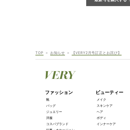
最新号を購入する
TOP
お知らせ
【VERY2月号訂正とお詫び】
ファッション
ビューティー
靴
メイク
バッグ
スキンケア
ジュエリー
ヘア
洋服
ボディ
コスパブランド
インナーケア