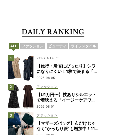
DAILY RANKING
ALL
ファッション
ビューティ
ライフスタイル
VERY STORE
【旅行・帰省にぴったり】シワ
になりにくい！1枚で決まる「ワ
ンピ&オールインワン」2選
2026.08.05
ファッション
【U1万円〜】技ありシルエット
で着映える「イージーケアワン
ピ」4選！
2026.08.01
ファッション
【マザーズバッグ】布だけじゃ
なく“かっちり派”も増加中！11
名の愛用ブランドは？
2026.08.01