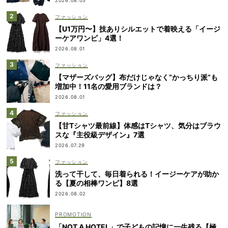
2026.08.05
ファッション
【U1万円〜】技ありシルエットで着映える「イージ
ーケアワンピ」4選！
2026.08.01
ファッション
【マザーズバッグ】布だけじゃなく“かっちり派”も
増加中！11名の愛用ブランドは？
2026.08.01
ファッション
【甘Tシャツ最前線】体感はTシャツ、気分はブラウ
スな『主役級デザイン』7選
2026.07.29
ファッション
洗って干して、毎日着られる！イージーケアが助か
る【夏の相棒ワンピ】8選
2026.08.02
「NOT A HOTEL」で子どもの記憶に一生残る【極