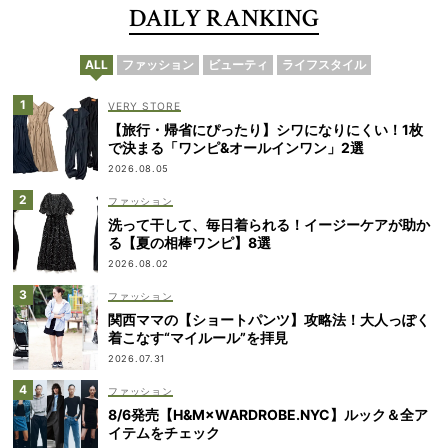
DAILY RANKING
ALL
ファッション
ビューティ
ライフスタイル
VERY STORE
【旅行・帰省にぴったり】シワになりにくい！1枚
で決まる「ワンピ&オールインワン」2選
2026.08.05
ファッション
洗って干して、毎日着られる！イージーケアが助か
る【夏の相棒ワンピ】8選
2026.08.02
ファッション
関西ママの【ショートパンツ】攻略法！大人っぽく
着こなす“マイルール”を拝見
2026.07.31
ファッション
8/6発売【H&M×WARDROBE.NYC】ルック＆全ア
イテムをチェック