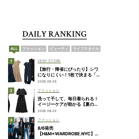
DAILY RANKING
・・・・・・・・・・・・・・・・・・・・・・・・・・・・
ALL
ファッション
ビューティ
ライフスタイル
VERY STORE
【旅行・帰省にぴったり】シワ
になりにくい！1枚で決まる「ワ
ンピ&オールインワン」2選
2026.08.05
ファッション
洗って干して、毎日着られる！
イージーケアが助かる【夏の相
棒ワンピ】8選
2026.08.02
ファッション
8/6発売
【H&M×WARDROBE.NYC】ル