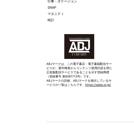
行事・オケージョン
SNAP
マタニティ
時計
ABJマークは、この電子書店・電子書籍配信サー
ビスが、著作権者からコンテンツ使用許諾を得た
正規版配信サービスであることを示す登録商標
（登録番号 第6091713号）です。
ABJマークの詳細、ABJマークを掲示しているサ
ービスの一覧はこちらです。
https://aebs.or.jp/