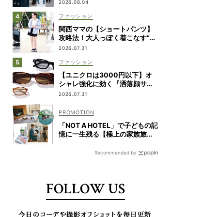
ック＆全アイテムをチェック
2026.08.04
ファッション
関西ママの【ショートパンツ】
攻略法！大人っぽく着こなす“マ
イルール”を拝見
2026.07.31
ファッション
【ユニクロは3000円以下】オ
シャレ強化に効く『洒落顔サン
グラス』は“ナローフォルム”が
2026.07.31
最旬！
「NOT A HOTEL」で子どもの記
憶に一生残る【極上の家族旅】
を
Recommended by
FOLLOW US