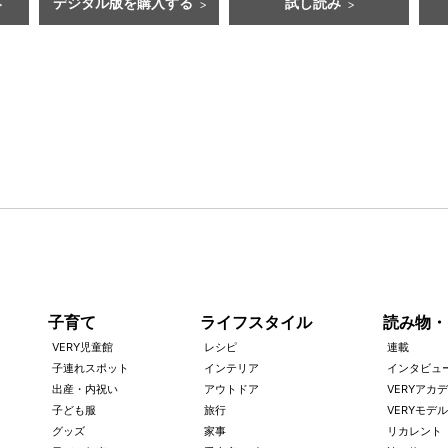
デジタル版を購入する
試し読み
子育て
ライフスタイル
読み物・
VERY児童館
レシピ
連載
子連れスポット
インテリア
インタビュ
出産・内祝い
アウトドア
VERYアカ
子ども服
旅行
VERYモデル
グッズ
家事
リカレント