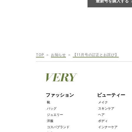
最新号を購入する
TOP
お知らせ
【11月号の訂正とお詫び】
ファッション
ビューティー
靴
メイク
バッグ
スキンケア
ジュエリー
ヘア
洋服
ボディ
コスパブランド
インナーケア