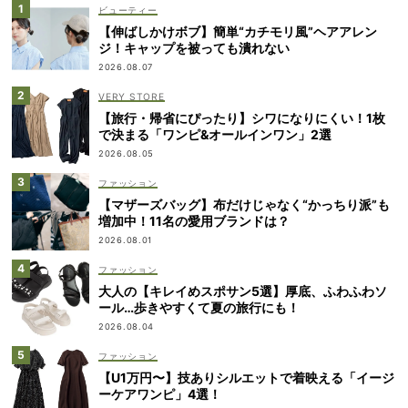
ビューティー
【伸ばしかけボブ】簡単“カチモリ風”ヘアアレン
ジ！キャップを被っても潰れない
2026.08.07
VERY STORE
【旅行・帰省にぴったり】シワになりにくい！1枚
で決まる「ワンピ&オールインワン」2選
2026.08.05
ファッション
【マザーズバッグ】布だけじゃなく“かっちり派”も
増加中！11名の愛用ブランドは？
2026.08.01
ファッション
大人の【キレイめスポサン5選】厚底、ふわふわソ
ール…歩きやすくて夏の旅行にも！
2026.08.04
ファッション
【U1万円〜】技ありシルエットで着映える「イージ
ーケアワンピ」4選！