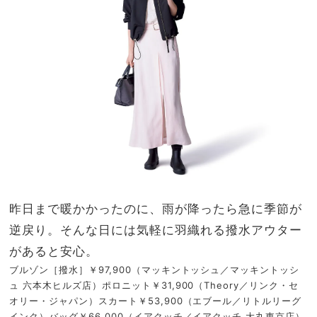
昨日まで暖かかったのに、雨が降ったら急に季節が
逆戻り。そんな日には気軽に羽織れる撥水アウター
があると安心。
ブルゾン［撥水］￥97,900（マッキントッシュ／マッキントッシ
ュ 六本木ヒルズ店）ポロニット￥31,900（Theory／リンク・セ
オリー・ジャパン）スカート￥53,900（エブール／リトルリーグ
インク）バッグ￥66,000（イアクッチ／イアクッチ 大丸東京店）