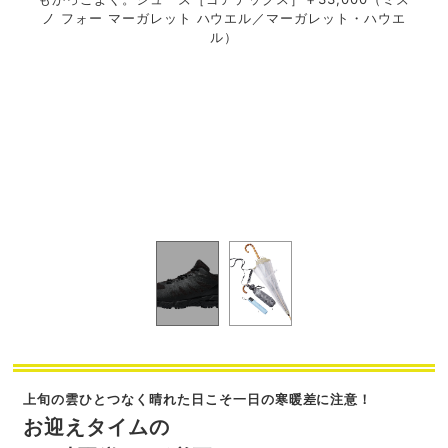
ノ フォー マーガレット ハウエル／マーガレット・ハウエ
ル）
える。
1.
ドマガ
傘￥
歩きや
ジン
￥6,
すい
ーディ
82
は最軽
ング
50］
量級
）
上旬の雲ひとつなく晴れた日こそ一日の寒暖差に注意！
お迎えタイムの