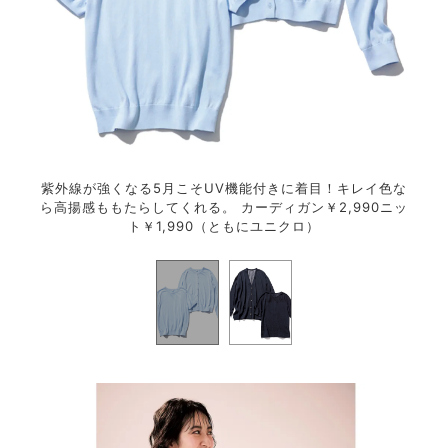
できる
紫外線が強くなる5月こそUV機能付きに着目！キレイ色な
通勤
ともに
ら高揚感ももたらしてくれる。 カーディガン￥2,990ニッ
のが
ト￥1,990（ともにユニクロ）