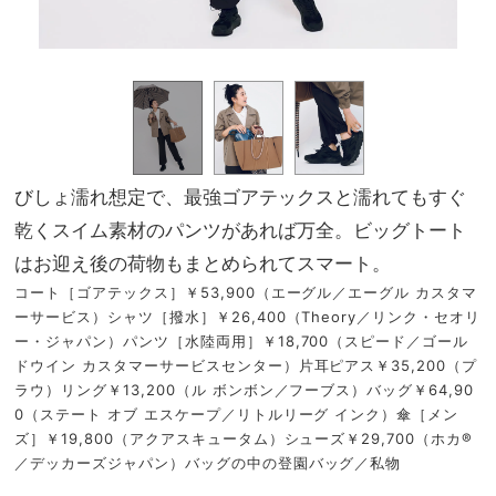
びしょ濡れ想定で、最強ゴアテックスと濡れてもすぐ
乾くスイム素材のパンツがあれば万全。ビッグトート
はお迎え後の荷物もまとめられてスマート。
コート［ゴアテックス］￥53,900（エーグル／エーグル カスタマ
ーサービス）シャツ［撥水］￥26,400（Theory／リンク・セオリ
ー・ジャパン）パンツ［水陸両用］￥18,700（スピード／ゴール
ドウイン カスタマーサービスセンター）片耳ピアス￥35,200（プ
ラウ）リング￥13,200（ル ボンボン／フーブス）バッグ￥64,90
0（ステート オブ エスケープ／リトルリーグ インク）傘［メン
ズ］￥19,800（アクアスキュータム）シューズ￥29,700（ホカ®
／デッカーズジャパン）バッグの中の登園バッグ／私物