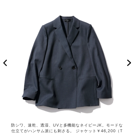
 ジャ
防シワ、速乾、透湿、UVと多機能なネイビーJK。モードな
通気
仕立てがハンサム派にも刺さる。 ジャケット￥46,200（T