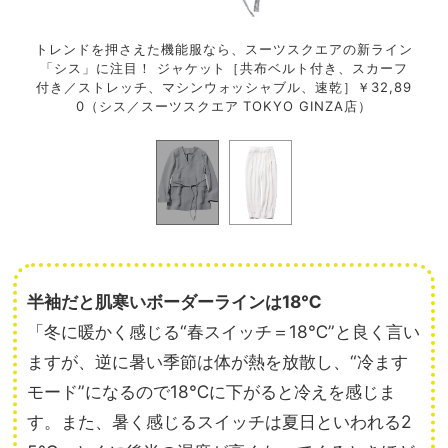
パンツ
トレンドを押さえた機能服なら、スーツスクエアの新ライン
絶妙
ダスト
「シス」に注目！ ジャケット［共布ベルト付き、スカーフ
［U
付き／ストレッチ、マシンウォッシャブル、速乾］￥32,89
0（シス／スーツスクエア TOKYO GINZA店）
半袖だと肌寒いボーダーラインは18℃
「冬に暖かく感じる“春スイッチ＝18℃”と良く言い
ますが、逆に暑い季節は体が熱を放散し、“冷ます
モード”になるので18℃に下がると冷えを感じま
す。また、暑く感じるスイッチは夏日といわれる2