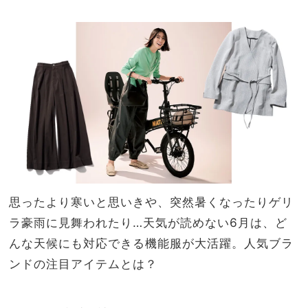
手な
家族
ライ
旅】
ター
を
の持
ち物
リス
ト
思ったより寒いと思いきや、突然暑くなったりゲリ
ラ豪雨に見舞われたり…天気が読めない6月は、ど
んな天候にも対応できる機能服が大活躍。人気ブラ
ンドの注目アイテムとは？