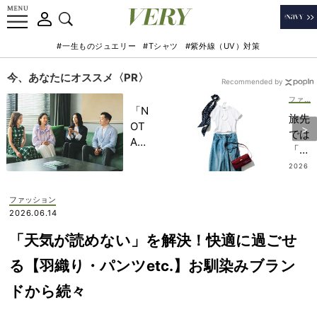
#一生ものジュエリー
#Tシャツ
#紫外線（UV）対策
今、あなたにオススメ〈PR〉
Recommended by
ファッション
「N
旅先
OT
では
A
「ジ
HO
ュエ
2026
TEL
.07.0
リー
8
」で
より
ファッション
子ど
小
2026.06.14
もの
物」
記憶
「天気が読めない」を解決！快適に過ごせ
で盛
に一
る！
る【羽織り・パンツetc.】お馴染みブラン
生残
カジ
る
ドから続々
ュア
【極
ル上
上の