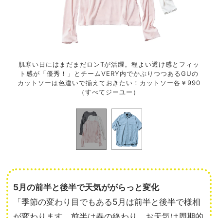
も、多
肌寒い日にはまだまだロンTが活躍。程よい透け感とフィッ
今年
シャツ
ト感が「優秀！」とチームVERY内でかぶりつつあるGUの
機能
カットソーは色違いで揃えておきたい！カットソー各￥990
（すべてジーユー）
5月の前半と後半で天気ががらっと変化
「季節の変わり目でもある5月は前半と後半で様相
が変わります。前半は春の終わり。お天気は周期的