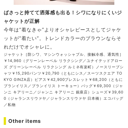
ばさっと持てて洒落感も出る！シワになりにくいジ
ャケットが正解
今年は“着なきゃ”よりオシャレピースとしてジャケ
ットが“着たい”。トレンドカラーのブラウンならそ
れだけでオシャレに。
ジャケット［防シワ、マシンウォッシャブル、接触冷感、通気性］
￥14,960（グリーンレーベル リラクシング／ユナイテッドアロー
ズ グリーンレーベル リラクシング ルミネ有楽町）ノースリーブシ
ャツ￥15,290パンツ￥20,790（ともにシス／スーツスクエア TO
KYO GINZA店）ピアス￥42,900ブレスレット￥68,200（ともに
ブランイリス／ブランイリス トーキョー）バッグ￥69,300（ジャ
ンニ キアリーニ／ジャンニ キアリーニ 銀座店）シューズ￥39,60
0（ジャランスリウァヤ／ジャランスリウァヤ 日本橋）エコバッグ
／私物
Other items