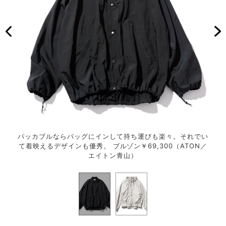
った一
パッカブルならバッグにインして持ち運びも楽々。それでい
撥水
スルー
て着映えるデザインも優秀。 ブルゾン￥69,300（ATON／
枚。
エイトン青山）