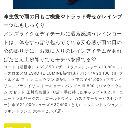
傘主役で雨の日もご機嫌♡トラッド寄せがレインブ
ーツにもしっくり
メンズライクなディテールに洒落感漂うレインコー
トは、体をすっぽり包んでくれる安心感が雨の日の
心の拠り所に。お気に入りのレインアイテムがあれ
ばたとえ土砂降りでもモチベを保てる♡
コート［超撥水］￥69,850（ザ・リラクス）シャツ￥19,800（ミ
ースロエ／MIESROHE LUMINE新宿1店）パンツ￥23,100（ル フ
ィル／ル フィル ニュウマン 新宿店）ピアス￥44,000（ブランイ
リス／ブランイリス トーキョー）バッグ￥19,800（ハァウ／ウィ
ム ガゼット 玉川高島屋S・C店）手に持ったキャップ￥8,250（ニ
ュートラルワークス.／ゴールドウイン カスタマーサービスセンタ
ー）傘￥22,000シューズ￥37,400（ともにマッキントッシュ／マ
ッキントッシュ 六本木ヒルズ店）