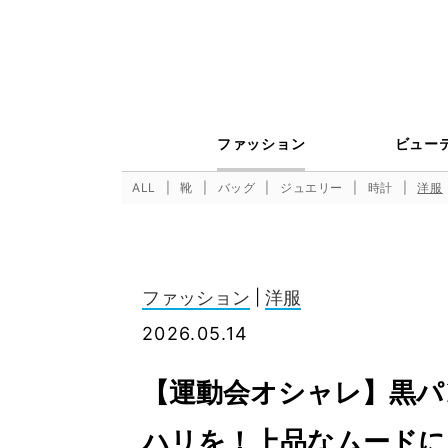
ファッション
ビュー
ALL
靴
バッグ
ジュエリー
時計
洋服
ファッション
|
洋服
2026.05.14
【運動会オシャレ】黒パ
ハリを！上品なムードに