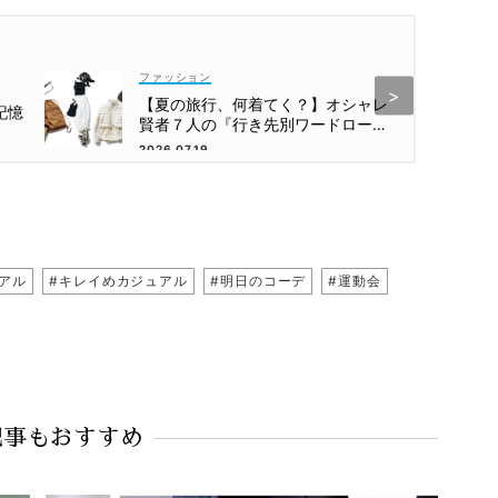
ファッション
【夏の旅行、何着てく？】オシャレ
記憶
賢者７人の『行き先別ワードローブ
プラン』大公開！
2026.07.19
アル
#キレイめカジュアル
#明日のコーデ
#運動会
記事もおすすめ