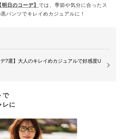
【明日のコーデ】
では、
季節や気分に合ったス
の黒パンツ
でキレイめカジュアルに！
デ7選】大人のキレイめカジュアルで好感度U
トで
ャレに