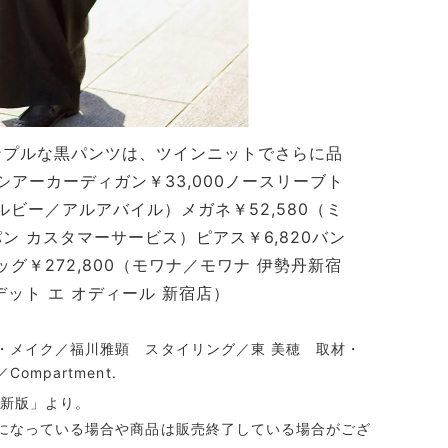
ンプルな黒パンツは、ツインニットでさらに品
）シアーカーディガン￥33,000ノースリーブト
ルビー／アルアバイル）メガネ￥52,580（ミ
 カスタマーサービス）ピアス￥6,820バン
ッグ￥272,800（モワナ／モワナ 伊勢丹新宿
デット エ オディール 新宿店）
・メイク／福川雅顕 スタイリング／東 美穂 取材・
mpartment.
6最新版」より。
になっている場合や商品は販売終了している場合がござ