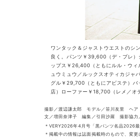
ワンタック＆ジャストウエストのシ
良く。
パンツ￥39,600（デ・プレ
ップス￥26,400（ともにルル・ウィ
ュウミュウ／ルックスオティカジャパン
グル￥29,700（ともにアビステ）バ
店）ローファー￥18,700（レメ／オ
撮影／渡辺謙太郎 モデル／笹川友里 ヘア
文／増田奈津子 編集／引田沙羅 撮影協力／Co
＊VERY2026年4月号「黒パンツ名品202
＊掲載中の情報は誌面掲載時のもので、変更