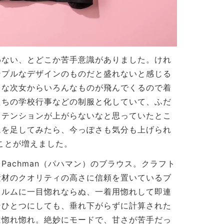
わない、とどこか苦手意識がありました。けれ
ンプルなデザインのものだと盛れないと感じる
ゃな次女からいろんなものが飛んでくるので着
たちの学校行事などの制服と化していて、ふだ
。テンションが上がらないなと思っていたとこ
ムを足してみたら、今っぽさも気分も上げられ
ことが増えました。
Pachman（パハマン）のブラウス。クラフト
素材のクオリティの高さに信頼を置いているブ
ォルムに一目惚れならぬ、一着用惚れして即連
ンひとつにしても、垂れ下がらずに計算された
は惚れ惚れ。絶妙にモードで、甘さが苦手だっ