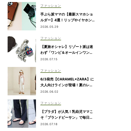
ファッション
手ぶら派ママの【最新スマホショ
ルダー】4選！リップやイヤホンが
入るタイプも
2026.05.29
ファッション
【夏旅オシャレ】リゾート派は迷
わず「ワンピ＆オールインワン」
を新調！
2026.07.15
ファッション
6/3発売【CARAMEL×ZARA】に
大人向けラインが登場！夏のレジ
ャー・旅行にもおすすめ
2026.06.02
ファッション
【プラダ】が人気！乳幼児ママこ
そ「ブランドビーサン」で毎日き
れいめカジュアルが叶う
2026.07.18