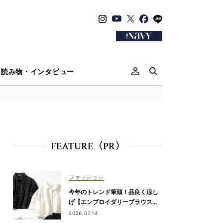
読み物・インタビュー
FEATURE〈PR〉
ファッション
今年のトレンド筆頭！品良く涼し
げ【エンブロイダリーブラウス】
が“ワーママの新定番”
2026.07.14