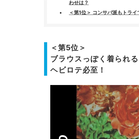
わせは？
＜第1位＞ コンサバ派もトラ
＜第5位＞
ブラウスっぽく着られる
ヘビロテ必至！