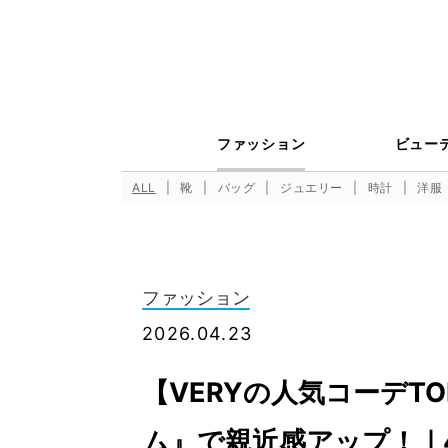
ファッション
ビュー
ALL
靴
バッグ
ジュエリー
時計
洋服
ファッション
2026.04.23
【VERYの人気コーデT
ム』で親近感アップ！｜4