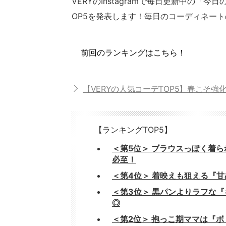
VERYのInstagramで毎日更新中の「
OP5を発表します！毎日のコーディネー
前回のランキングはこちら！
【VERYの人気コーデTOP5】春こそ強
【ランキングTOP5】
＜第5位＞ ブラウスっぽく着
必至！
＜第4位＞ 着映えも狙える『
＜第3位＞ 黒パンよりラフな
◎
＜第2位＞ 抱っこ期ママは『