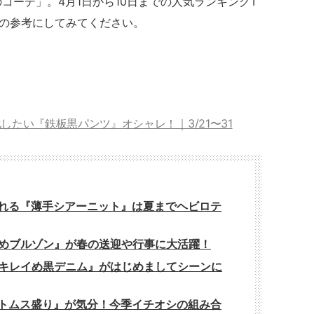
今日のコーデ」。4月1日から10日までの人気ランキングT
トの参考にしてみてください。
化したい『鉄板黒パンツ』オシャレ！｜3/21〜31
られる『薄手シアーニット』は夏までヘビロテ
甘めブルゾン』が春の送迎や行事に大活躍！
『キレイめ黒デニム』がはじめましてシーンに
ボトムス盛り』が気分！今季イチオシの組み合