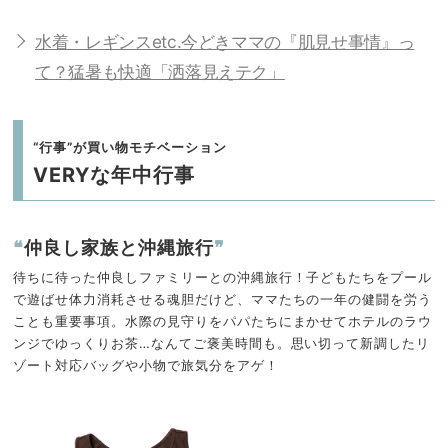
水着・レギンスetc.今どきママの『肌見せ事情』っ
て？猛暑も快適「洒落見えテク」
“行事”が買い物モチベーション
VERYな年中行事
❝
仲良し家族と沖縄旅行
❞
待ちに待った仲良しファミリーとの沖縄旅行！子どもたちをプール
で遊ばせ体力消耗させる魂胆だけど、ママたちの一年の健闘を労う
ことも重要事項。水際の見守りをパパたちにまかせてホテルのラウ
ンジでゆっくりお茶…なんてご褒美時間も。思い切って新調したリ
ゾート対応バッグや小物で旅気分をアゲ！