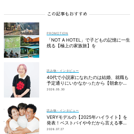
この記事もおすすめ
「NOT A HOTEL」で子どもの記憶に一生
残る【極上の家族旅】を
読み物・インタビュー
40代で小説家になれたのは結婚、就職も
予定通りにいかなかったから【朝倉かす
みさん】
2026.05.30
読み物・インタビュー
VERYモデルの【2025年ハイライト】を
発表！ベストバイや今だから言える事件
簿も大公開
2026.07.27