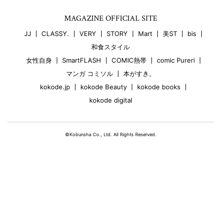
MAGAZINE OFFICIAL SITE
JJ
CLASSY.
VERY
STORY
Mart
美ST
bis
和食スタイル
女性自身
SmartFLASH
COMIC熱帯
comic Pureri
マンガ コミソル
本がすき。
kokode.jp
kokode Beauty
kokode books
kokode digital
©Kobunsha Co., Ltd. All Rights Reserved.