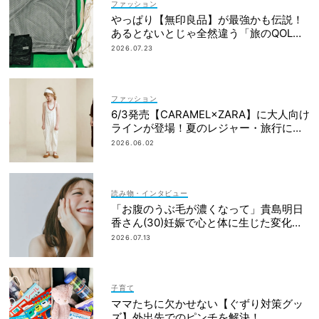
ファッション
やっぱり【無印良品】が最強かも伝説！
あるとないとじゃ全然違う「旅のQOL爆
上げアイテム」
2026.07.23
ファッション
6/3発売【CARAMEL×ZARA】に大人向け
ラインが登場！夏のレジャー・旅行にも
おすすめ
2026.06.02
読み物・インタビュー
「お腹のうぶ毛が濃くなって」貴島明日
香さん(30)妊娠で心と体に生じた変化も
「愛しいです」
2026.07.13
子育て
ママたちに欠かせない【ぐずり対策グッ
ズ】外出先でのピンチを解決！