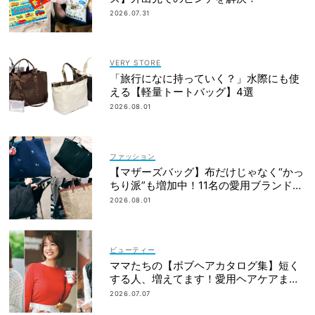
2026.07.31
VERY STORE
「旅行になに持っていく？」水際にも使
える【軽量トートバッグ】4選
2026.08.01
ファッション
【マザーズバッグ】布だけじゃなく“かっ
ちり派”も増加中！11名の愛用ブランド
は？
2026.08.01
ビューティー
ママたちの【ボブヘアカタログ集】短く
する人、増えてます！愛用ヘアケアまで
全部見せ
2026.07.07