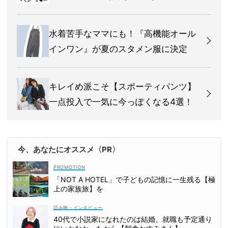
水着苦手なママにも！『高機能オール
インワン』が夏のスタメン服に決定
キレイめ派こそ【スポーティパンツ】
一点投入で一気に今っぽくなる4選！
今、あなたにオススメ〈PR〉
「NOT A HOTEL」で子どもの記憶に一生残る【極
上の家族旅】を
読み物・インタビュー
40代で小説家になれたのは結婚、就職も予定通り