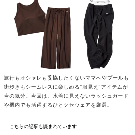
もっ
家族
ぽく
旅】
なら
を
な
い“
小物
選
び”
っ
て？
＜関
西マ
旅行もオシャレも妥協したくないママへ♡プールも
マ
街歩きもシームレスに楽しめる“服見え”アイテムが
SN
AP
今の気分。今回は、水着に見えないラッシュガード
＞
や機内でも活躍するひとクセウェアを厳選。
こちらの記事も読まれています