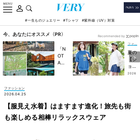
#一生ものジュエリー
#Tシャツ
#紫外線（UV）対策
今、あなたにオススメ〈PR〉
Recommended by
ファッション
「N
夏の
OT
【シ
A
ョー
HO
トパ
2026
TEL
.07.3
ン
0
」で
ツ】
ファッション
子ど
を洒
2026.04.25
もの
落見
記憶
【服見え水着】はますます進化！旅先も街
えさ
に一
せる
も楽しめる相棒リラックスウェア
生残
コ
る
ツ！
【極
子ど
上の