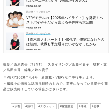
にいかなかったから【朝倉かすみさん】
2026.05.30
読み物・インタビュー
VERYモデルの【2025年ハイライト】を発表！ベ
ストバイや今だから言える事件簿も大公開
2026.07.27
読み物・インタビュー
【直木賞ノミネート！】40代で小説家になれたの
は結婚、就職も予定通りにいかなかったから｜朝
倉かすみさん
2026.06.15
撮影／西原秀岳〈TENT〉 スタイリング／近藤和貴子 取材・文
／島田有香 編集／鈴木貴子
＊VERY2026年4月号「新連載・VERYな年中行事」より。
＊掲載中の情報は誌面掲載時のもので、変更になっている場合や商
品は販売終了している場合がございます。
#水着
#旅行
#スウェット
#家族旅行
#沖縄
#行事