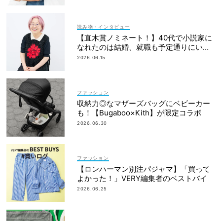
読み物・インタビュー
【直木賞ノミネート！】40代で小説家に
なれたのは結婚、就職も予定通りにいか
なかったから｜朝倉かすみさん
2026.06.15
ファッション
収納力◎なマザーズバッグにベビーカー
も！【Bugaboo×Kith】が限定コラボ
2026.06.30
ファッション
【ロンハーマン別注パジャマ】「買って
よかった！」VERY編集者のベストバイ
2026.06.25