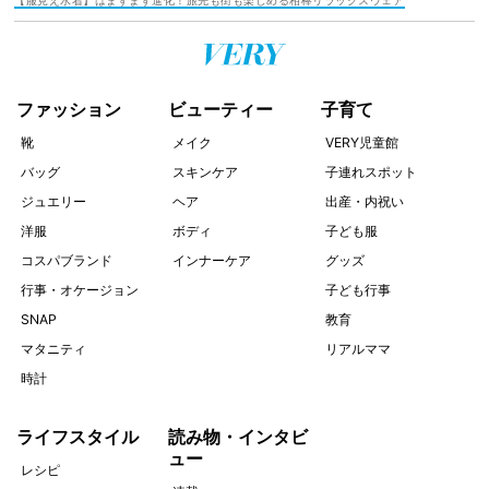
【服見え水着】はますます進化！旅先も街も楽しめる相棒リラックスウェア
ファッション
ビューティー
子育て
靴
メイク
VERY児童館
バッグ
スキンケア
子連れスポット
ジュエリー
ヘア
出産・内祝い
洋服
ボディ
子ども服
コスパブランド
インナーケア
グッズ
行事・オケージョン
子ども行事
SNAP
教育
マタニティ
リアルママ
時計
ライフスタイル
読み物・インタビ
ュー
レシピ