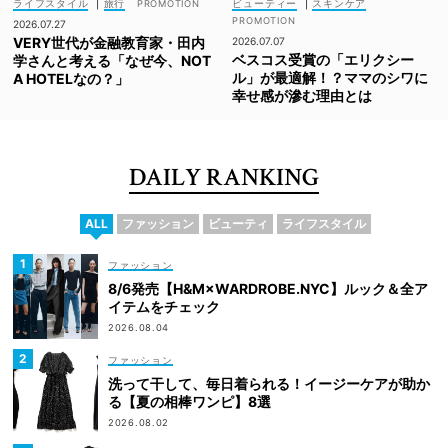
ライフスタイル
|
旅行
ビューティー
|
スキンケア
2026.07.27
VERY世代が金融教育家・田内
2026.07.07
ベスコス受賞の「エリクシー
学さんと考える「なぜ今、NOT
ル」が最適解！？ママのシワに
A HOTELなの？」
幸せ感が滲む理由とは
DAILY RANKING
ALL
ファッション
ビューティ
ライフスタイル
ファッション
8/6発売【H&M×WARDROBE.NYC】ルック＆全ア
イテムをチェック
2026.08.04
ファッション
洗って干して、毎日着られる！イージーケアが助か
る【夏の相棒ワンピ】8選
2026.08.02