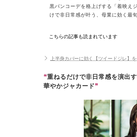
黒パンコーデを格上げする「着映え
けで非日常感が叶う、母業に効く最
こちらの記事も読まれています
上半身カバーに効く【ツイードジレ】を
❝
重ねるだけで非日常感を演出す
華やかジャカード
❞