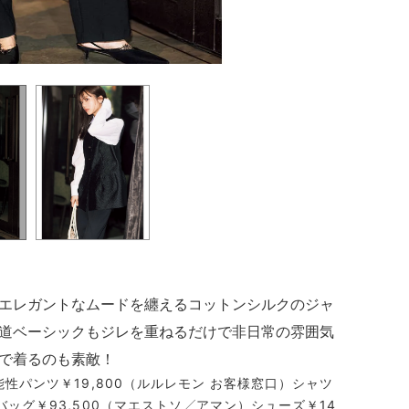
エレガントなムードを纏えるコットンシルクのジャ
道ベーシックもジレを重ねるだけで非日常の雰囲気
で着るのも素敵！
能性パンツ￥19,800（ルルレモン お客様窓口）シャツ
バッグ￥93,500（マエストソ╱アマン）シューズ￥14