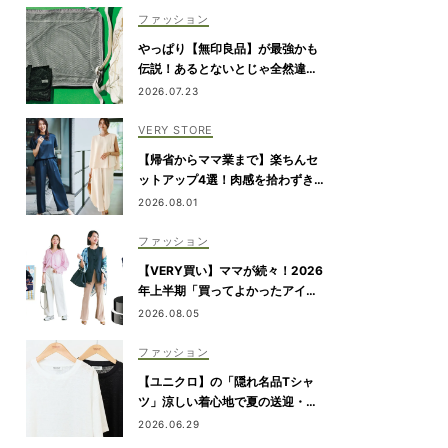
ファッション
やっぱり【無印良品】が最強かも
伝説！あるとないとじゃ全然違う
「旅のQOL爆上げアイテム」
2026.07.23
VERY STORE
【帰省からママ業まで】楽ちんセ
ットアップ4選！肉感を拾わずきれ
い見え
2026.08.01
ファッション
【VERY買い】ママが続々！2026
年上半期「買ってよかったアイテ
ム」を発表
2026.08.05
ファッション
【ユニクロ】の「隠れ名品Tシャ
ツ」涼しい着心地で夏の送迎・公
園にぴったり！
2026.06.29