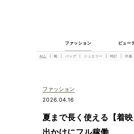
ファッション
ビュー
ALL
靴
バッグ
ジュエリー
時計
洋服
ファッション
2026.04.16
夏まで長く使える【着映
出かけにフル稼働