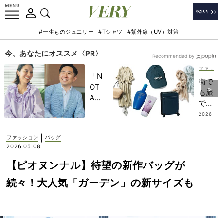
#一生ものジュエリー
#Tシャツ
#紫外線（UV）対策
今、あなたにオススメ〈PR〉
Recommended by
ファッション
「N
街で
OT
も旅
A
でも
HO
使い
2026
TEL
.07.2
倒せ
5
」で
る！
|
ファッション
バッグ
子ど
チー
2026.05.08
もの
ム
記憶
【ピオヌンナル】待望の新作バッグが
VER
に一
Yの
続々！大人気「ガーデン」の新サイズも
生残
【愛
る
用品
【極
＆パ
上の