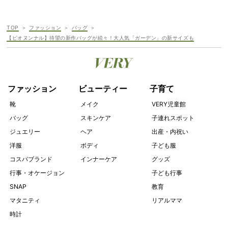
TOP
ファッション
バッグ
【ピオヌンナル】待望の新作バッグが続々！大人気「ガーデン」の新サイズも
ファッション
ビューティー
子育て
靴
メイク
VERY児童館
バッグ
スキンケア
子連れスポット
ジュエリー
ヘア
出産・内祝い
洋服
ボディ
子ども服
コスパブランド
インナーケア
グッズ
行事・オケージョン
子ども行事
SNAP
教育
マタニティ
リアルママ
時計