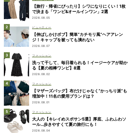
【旅行・帰省にぴったり】シワになりにくい！1枚
で決まる「ワンピ&オールインワン」2選
2026.08.05
ビューティー
【伸ばしかけボブ】簡単“カチモリ風”ヘアアレン
ジ！キャップを被っても潰れない
2026.08.07
ファッション
洗って干して、毎日着られる！イージーケアが助か
る【夏の相棒ワンピ】8選
2026.08.02
ファッション
【マザーズバッグ】布だけじゃなく“かっちり派”も
増加中！11名の愛用ブランドは？
2026.08.01
ファッション
大人の【キレイめスポサン5選】厚底、ふわふわソ
ール…歩きやすくて夏の旅行にも！
2026.08.04