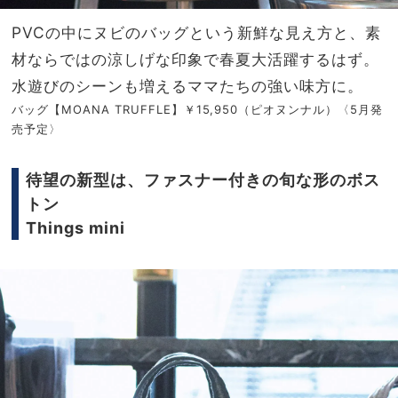
PVC
の中にヌビのバッグという新鮮な見え方と、素
材ならではの涼しげな印象で春夏大活躍するはず。
水遊びのシーンも増えるママたちの強い味方に。
バッグ【
MOANA TRUFFLE
】￥
15,950
（ピオヌンナル）〈
5
月発
売予定〉
待望の新型は、ファスナー付きの旬な形のボス
トン
Things mini