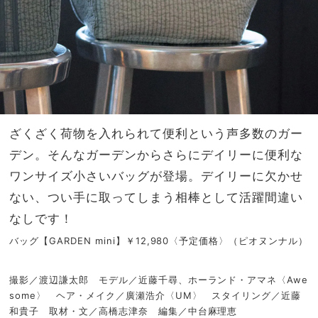
ざくざく荷物を入れられて便利という声多数のガー
デン。そんなガーデンからさらにデイリーに便利な
ワンサイズ小さいバッグが登場。デイリーに欠かせ
ない、つい手に取ってしまう相棒として活躍間違い
なしです！
バッグ【
GARDEN mini
】￥
12,980
〈予定価格〉（ピオヌンナル）
撮影／渡辺謙太郎 モデル／近藤千尋、ホーランド・アマネ〈Awe
some〉 ヘア・メイク／廣瀬浩介〈UM〉 スタイリング／近藤
和貴子 取材・文／高橋志津奈 編集／中台麻理恵