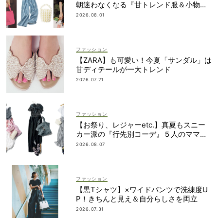
朝迷わなくなる『甘トレンド服＆小物』
最旬カタログ
2026.08.01
ファッション
【ZARA】も可愛い！今夏「サンダル」は
甘ディテールが一大トレンド
2026.07.21
ファッション
【お祭り、レジャーetc.】真夏もスニー
カー派の『行先別コーデ』５人のママス
タイリストが直伝！
2026.08.07
ファッション
【黒Tシャツ】×ワイドパンツで洗練度U
P！きちんと見え＆自分らしさを両立
2026.07.31