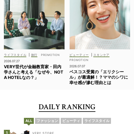
ライフスタイル
|
旅行
ビューティー
|
スキンケア
2026.07.27
VERY世代が金融教育家・田内
2026.07.07
ベスコス受賞の「エリクシー
学さんと考える「なぜ今、NOT
ル」が最適解！？ママのシワに
A HOTELなの？」
幸せ感が滲む理由とは
DAILY RANKING
ALL
ファッション
ビューティ
ライフスタイル
VERY STORE