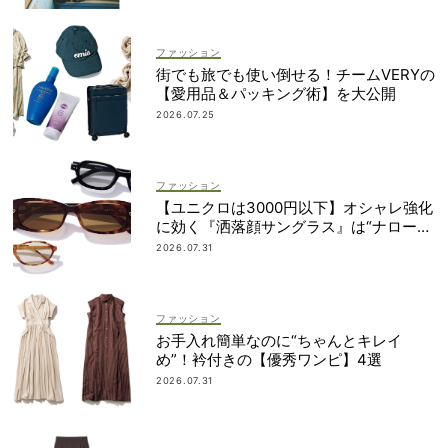
ファッション
街でも旅でも使い倒せる！チームVERYの
【愛用品＆パッキング術】を大公開
2026.07.25
ファッション
【ユニクロは3000円以下】オシャレ強化
に効く『洒落顔サングラス』は“ナローフ
ォルム”が最旬！
2026.07.31
ファッション
お手入れ簡単なのに“ちゃんとキレイ
め”！衿付きの【優秀ワンピ】4選
2026.07.31