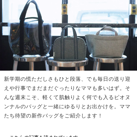
ッキ
家族
ング
旅】
術】
を
を大
公開
新学期の慌ただしさもひと段落、でも毎日の送り迎
えや行事でまだまだぐったりなママも多いはず。そ
んな週末こそ、軽くて肌触りよく何でも入るピオヌ
ンナルのバッグと一緒にゆるりとお出かけを。ママ
たち待望の新作バッグをご紹介します！