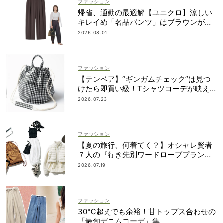
ファッション
帰省、通勤の最適解【ユニクロ】涼しい
キレイめ「名品パンツ」はブラウンが使
える！
2026.08.01
ファッション
【テンベア】“ギンガムチェック”は見つ
けたら即買い級！Tシャツコーデが映え
る「夏の相棒バッグ」3選
2026.07.23
ファッション
【夏の旅行、何着てく？】オシャレ賢者
７人の『行き先別ワードローブプラン』
大公開！
2026.07.19
ファッション
30℃超えでも余裕！甘トップス合わせの
「最旬デニムコーデ」集