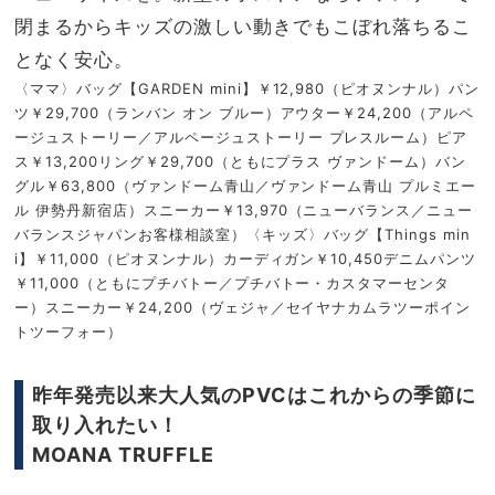
閉まるからキッズの激しい動きでもこぼれ落ちるこ
となく安心。
〈ママ〉バッグ【
GARDEN mini
】￥
12,980
（ピオヌンナル）パン
ツ￥
29,700
（ランバン
オン
ブルー）アウター￥
24,200
（アルペ
ージュストーリー／アルページュストーリー
プレスルーム）ピア
ス￥
13,200
リング￥
29,700
（ともにプラス
ヴァンドーム）バン
グル￥
63,800
（ヴァンドーム青山／ヴァンドーム青山
プルミエー
ル
伊勢丹新宿店）スニーカー￥
13,970
（ニューバランス／ニュー
バランスジャパンお客様相談室）〈キッズ〉バッグ【
Things min
i
】￥
11,000
（ピオヌンナル）カーディガン￥
10,450
デニムパンツ
￥
11,000
（ともにプチバトー／プチバトー・カスタマーセンタ
ー）スニーカー￥
24,200
（ヴェジャ／セイヤナカムラツーポイン
トツーフォー）
昨年発売以来大人気のPVCはこれからの季節に
取り入れたい！
MOANA TRUFFLE