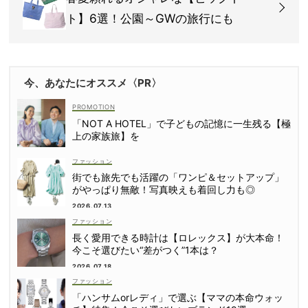
ト】6選！公園～GWの旅行にも
今、あなたにオススメ〈PR〉
「NOT A HOTEL」で子どもの記憶に一生残る【極
上の家族旅】を
ファッション
街でも旅先でも活躍の「ワンピ＆セットアップ」
がやっぱり無敵！写真映えも着回し力も◎
2026.07.13
ファッション
長く愛用できる時計は【ロレックス】が大本命！
今こそ選びたい“差がつく”1本は？
2026.07.18
ファッション
「ハンサムorレディ」で選ぶ【ママの本命ウォッ