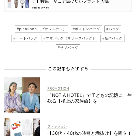
チ】特集！今こそ選びたいブランド19選
2026.07.19
#pionunnal（ピオヌンナル）
#ボストンバッグ
#バッグ
#トートバッグ
#ママバッグ（マザーズバッグ）
#新作バッグ
#サブバッグ
この記事もおすすめ
「NOT A HOTEL」で子どもの記憶に一生
残る【極上の家族旅】を
ファッション
【30代・40代の時短と垢抜け】を両立！