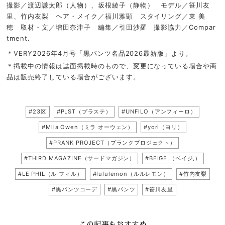
撮影／渡辺謙太郎（人物）、坂根綾子（静物） モデル／笹川友
里、竹内友梨 ヘア・メイク／福川雅顕 スタイリング／東 美
穂 取材・文／増田奈津子 編集／引田沙羅 撮影協力／Compar
tment.
＊VERY2026年4月号「黒パンツ名品2026最新版」より。
＊掲載中の情報は誌面掲載時のもので、変更になっている場合や商
品は販売終了している場合がございます。
#23区
#PLST（プラステ）
#UNFILO（アンフィーロ）
#Mila Owen（ミラ オーウェン）
#yori（ヨリ）
#PRANK PROJECT（プランクプロジェクト）
#THIRD MAGAZINE（サードマガジン）
#BEIGE,（ベイジ,）
#LE PHIL（ル フィル）
#lululemon（ルルレモン）
#竹内友梨
#黒パンツコーデ
#黒パンツ
#笹川友里
この記事もおすすめ