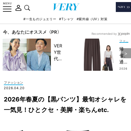
#一生ものジュエリー
#Tシャツ
#紫外線（UV）対策
今、あなたにオススメ〈PR〉
Recommended by
ファッション
VER
帰
Y世
省、
代が
通勤
金融
の最
2026
教育
.08.0
適解
1
家・
【ユ
ファッション
田内
ニク
2026.04.20
学さ
ロ】
んと
2026年春夏の【黒パンツ】最旬オシャレを
涼し
考え
いキ
一気見！ひとクセ・美脚・楽ちんetc.
る
レイ
「な
め
ぜ
「名
今、