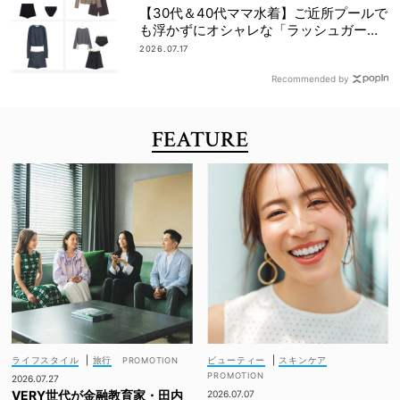
【30代＆40代ママ水着】ご近所プールで
も浮かずにオシャレな「ラッシュガード
＆ショートパンツセット」6選！
2026.07.17
Recommended by
FEATURE
ライフスタイル
|
旅行
ビューティー
|
スキンケア
2026.07.27
VERY世代が金融教育家・田内
2026.07.07