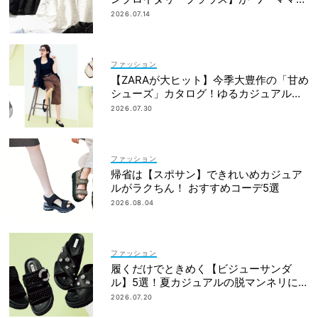
新定番”
2026.07.14
ファッション
【ZARAが大ヒット】今季大豊作の「甘め
シューズ」カタログ！ゆるカジュアルの
鮮度アップに◎
2026.07.30
ファッション
帰省は【スポサン】できれいめカジュア
ルがラクちん！ おすすめコーデ5選
2026.08.04
ファッション
履くだけでときめく【ビジューサンダ
ル】5選！夏カジュアルの脱マンネリに効
果大
2026.07.20