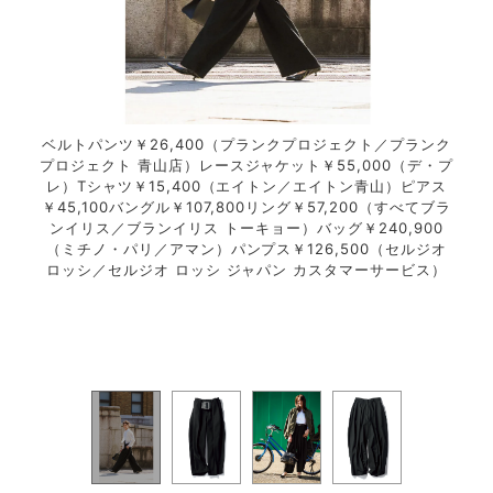
樫山）
ベルトパンツ￥26,400（プランクプロジェクト／プランク
ベル
プロジェクト 青山店）レースジャケット￥55,000（デ・プ
レ）Tシャツ￥15,400（エイトン／エイトン青山）ピアス
￥45,100バングル￥107,800リング￥57,200（すべてブラ
ンイリス／ブランイリス トーキョー）バッグ￥240,900
（ミチノ・パリ／アマン）パンプス￥126,500（セルジオ
ロッシ／セルジオ ロッシ ジャパン カスタマーサービス）