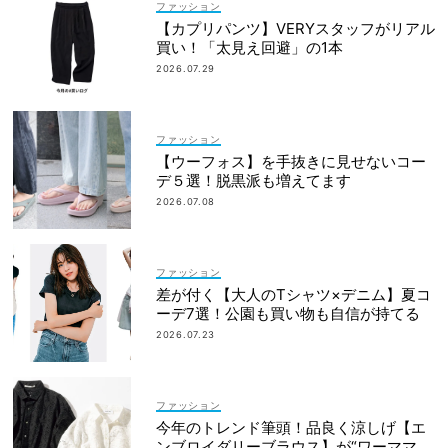
ファッション
【カプリパンツ】VERYスタッフがリアル
買い！「太見え回避」の1本
2026.07.29
ファッション
【ウーフォス】を手抜きに見せないコー
デ５選！脱黒派も増えてます
2026.07.08
ファッション
差が付く【大人のTシャツ×デニム】夏コ
ーデ7選！公園も買い物も自信が持てる
2026.07.23
ファッション
今年のトレンド筆頭！品良く涼しげ【エ
ンブロイダリーブラウス】が“ワーママの