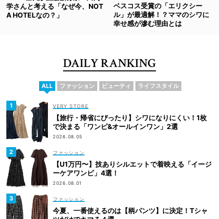
ベスコス受賞の「エリクシー
学さんと考える「なぜ今、NOT
ル」が最適解！？ママのシワに
A HOTELなの？」
幸せ感が滲む理由とは
DAILY RANKING
ALL
ファッション
ビューティ
ライフスタイル
VERY STORE
【旅行・帰省にぴったり】シワになりにくい！1枚
で決まる「ワンピ&オールインワン」2選
2026.08.05
ファッション
【U1万円〜】技ありシルエットで着映える「イージ
ーケアワンピ」4選！
2026.08.01
ファッション
今夏、一番使えるのは【柄パンツ】に決定！Tシャ