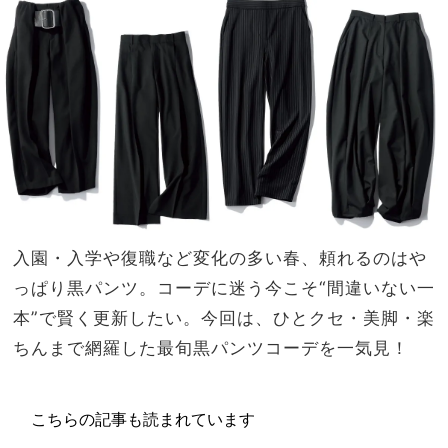
品パ
NO
ン
T A
ツ」
HO
はブ
TEL
ラウ
な
ンが
の？
使え
」
る！
入園・入学や復職など変化の多い春、頼れるのはや
っぱり黒パンツ。コーデに迷う今こそ“間違いない一
本”で賢く更新したい。今回は、ひとクセ・美脚・楽
ちんまで網羅した最旬黒パンツコーデを一気見！
こちらの記事も読まれています