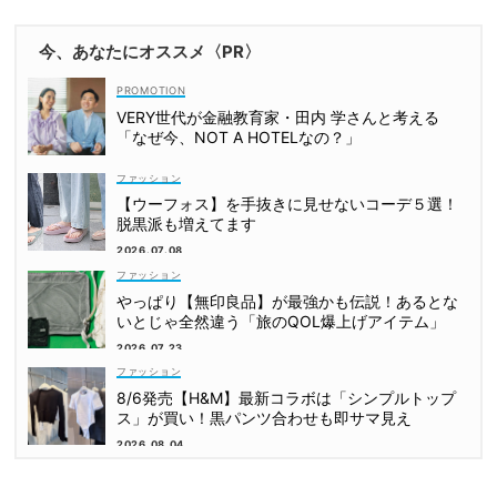
今、あなたにオススメ〈PR〉
VERY世代が金融教育家・田内 学さんと考える
「なぜ今、NOT A HOTELなの？」
ファッション
【ウーフォス】を手抜きに見せないコーデ５選！
脱黒派も増えてます
2026.07.08
ファッション
やっぱり【無印良品】が最強かも伝説！あるとな
いとじゃ全然違う「旅のQOL爆上げアイテム」
2026.07.23
ファッション
8/6発売【H&M】最新コラボは「シンプルトップ
ス」が買い！黒パンツ合わせも即サマ見え
2026.08.04