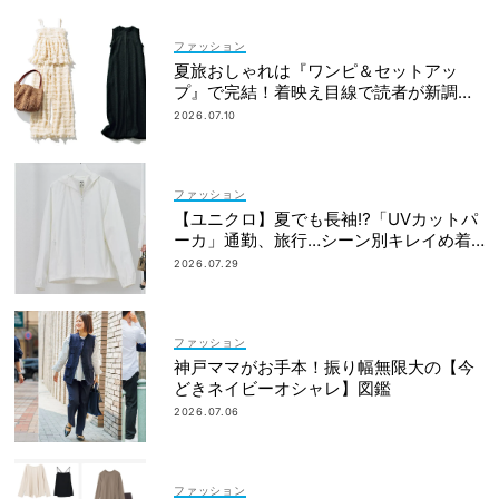
ファッション
夏旅おしゃれは『ワンピ＆セットアッ
プ』で完結！着映え目線で読者が新調し
たのは？
2026.07.10
ファッション
【ユニクロ】夏でも長袖⁉「UVカットパ
ーカ」通勤、旅行…シーン別キレイめ着
こなし3選
2026.07.29
ファッション
神戸ママがお手本！振り幅無限大の【今
どきネイビーオシャレ】図鑑
2026.07.06
ファッション