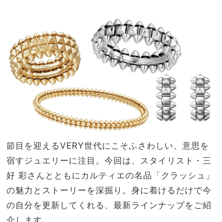
オシ
家族
ャレ
旅】
賢者
を
のレ
イヤ
ード
術8
選
節目を迎えるVERY世代にこそふさわしい、意思を
宿すジュエリーに注目。今回は、スタイリスト・三
好 彩さんとともにカルティエの名品「クラッシュ」
の魅力とストーリーを深掘り。身に着けるだけで今
の自分を更新してくれる、最新ラインナップをご紹
介します。