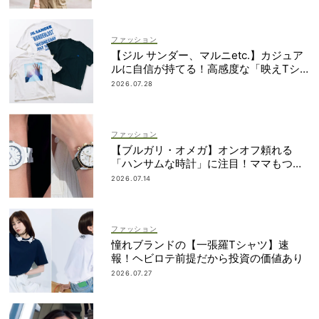
ファッション
【ジル サンダー、マルニetc.】カジュア
ルに自信が持てる！高感度な「映えTシ
ャツ」7選
2026.07.28
ファッション
【ブルガリ・オメガ】オンオフ頼れる
「ハンサムな時計」に注目！ママもつけ
やすいサイズ感って？
2026.07.14
ファッション
憧れブランドの【一張羅Tシャツ】速
報！ヘビロテ前提だから投資の価値あり
2026.07.27