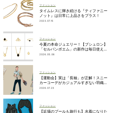
ファッション
タイムレスに輝き続ける『ティファニー
ノット』は日常に上品さをプラス！
2023.07.15
ファッション
今夏の本命ジュエリー！【ブシュロン】
「セルパンボエム」の新作は毎日使える
名品
2026.05.06
ファッション
【運動会】実は「長袖」が正解！スニー
カーコーデがカジュアルすぎない羽織り
アイデア
2026.07.23
ファッション
【近場のプールも旅行も】水着になりた