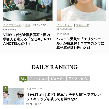
ライフスタイル
|
旅行
ビューティー
|
スキンケア
2026.07.27
VERY世代が金融教育家・田内
2026.07.07
ベスコス受賞の「エリクシー
学さんと考える「なぜ今、NOT
ル」が最適解！？ママのシワに
A HOTELなの？」
幸せ感が滲む理由とは
DAILY RANKING
ALL
ファッション
ビューティ
ライフスタイル
ビューティー
【伸ばしかけボブ】簡単“カチモリ風”ヘアアレン
ジ！キャップを被っても潰れない
2026.08.07