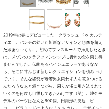
2019年の春にデビューした「クラッシュ ドゥ カルテ
ィエ」。パンチの効いた斬新なデザインと想像を超え
た緻密なつくり…。初めてプレスルームで拝見したとき
は、メゾンのクラフツマンシップに畏怖の念を禁じ得
ませんでした。伝統あるハイジュエラーでありなが
ら、そこに甘んじず新しいクリエイションを積み上げ
ていく。そんな姿勢が老若男女問わず人を惹きつける
んだろうなぁと頷きながら、周りが沼に引き込まれて
いくのを何度も目撃してきたわけです（笑）。地金モ
デルのパーツはなんと600個。円錐形の突起「ピ
コ」、ピラミッドのような「クル カレ」、デザインに