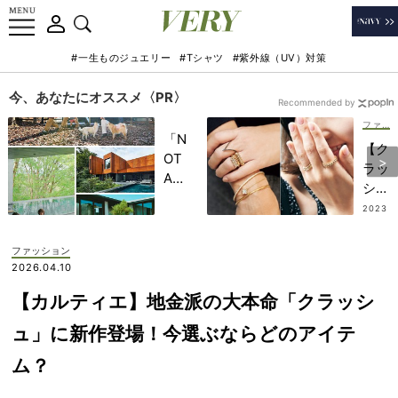
#一生ものジュエリー
#Tシャツ
#紫外線（UV）対策
今、あなたにオススメ〈PR〉
Recommended by
ファッション
「N
【ク
OT
ラッ
A
シュ
HO
ドゥ
2023
TEL
.10.2
カル
8
」で
ティ
ファッション
子ど
エ】
2026.04.10
もの
の“
記憶
【カルティエ】地金派の大本命「クラッシ
手元
に一
盛
ュ」に新作登場！今選ぶならどのアイテ
生残
り”
る
ム？
が最
【極
旬！
上の