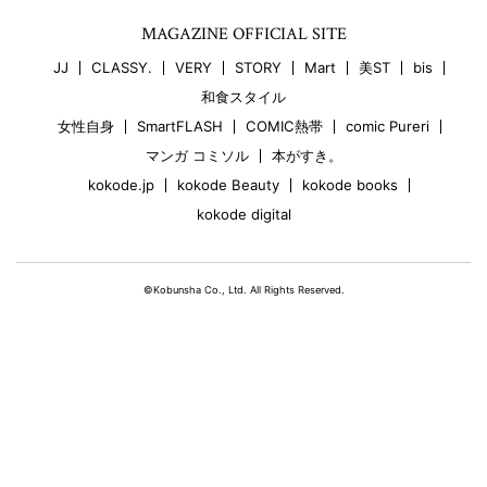
MAGAZINE OFFICIAL SITE
JJ
CLASSY.
VERY
STORY
Mart
美ST
bis
和食スタイル
女性自身
SmartFLASH
COMIC熱帯
comic Pureri
マンガ コミソル
本がすき。
kokode.jp
kokode Beauty
kokode books
kokode digital
©Kobunsha Co., Ltd. All Rights Reserved.