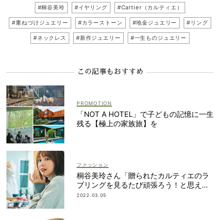
#桐谷美玲
#イヤリング
#Cartier（カルティエ）
#重ねづけジュエリー
#カラーストーン
#地金ジュエリー
#リング
#ネックレス
#新作ジュエリー
#一生ものジュエリー
この記事もおすすめ
「NOT A HOTEL」で子どもの記憶に一生
残る【極上の家族旅】を
ファッション
桐谷美玲さん「贈られたカルティエのラ
ブリングを見るたび頑張ろう！と思え
る」
2022.03.05