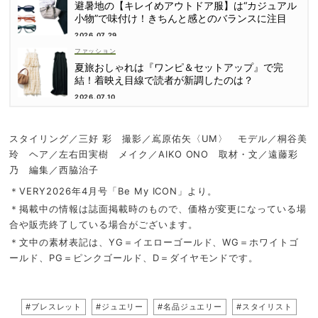
避暑地の【キレイめアウトドア服】は“カジュアル
小物”で味付け！きちんと感とのバランスに注目
2026.07.29
ファッション
夏旅おしゃれは『ワンピ＆セットアップ』で完
結！着映え目線で読者が新調したのは？
2026.07.10
スタイリング／三好 彩 撮影／嶌原佑矢〈UM〉 モデル／桐谷美
玲 ヘア／左右田実樹 メイク／AIKO ONO 取材・文／遠藤彩
乃 編集／西脇治子
＊VERY2026年4月号「Be My ICON」より。
＊掲載中の情報は誌面掲載時のもので、価格が変更になっている場
合や販売終了している場合がございます。
＊文中の素材表記は、YG＝イエローゴールド、WG＝ホワイトゴ
ールド、PG＝ピンクゴールド、D＝ダイヤモンドです。
#ブレスレット
#ジュエリー
#名品ジュエリー
#スタイリスト