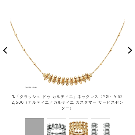
グリー
1.
「クラッシュ ドゥ カルティエ」ネックレス〈YG〉￥52
2.
「
 カス
2,500（カルティエ／カルティエ カスタマー サービスセン
0
ター）