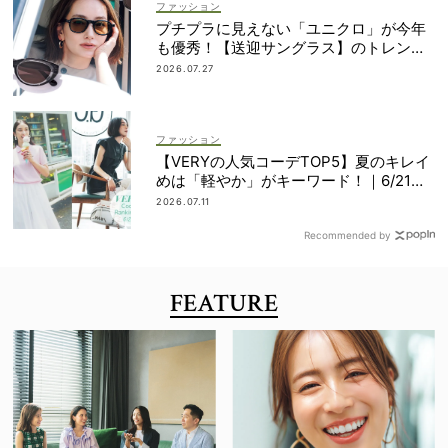
ファッション
プチプラに見えない「ユニクロ」が今年
も優秀！【送迎サングラス】のトレンド
は“黒”のフレーム
2026.07.27
ファッション
【VERYの人気コーデTOP5】夏のキレイ
めは「軽やか」がキーワード！｜6/21〜
30
2026.07.11
Recommended by
FEATURE