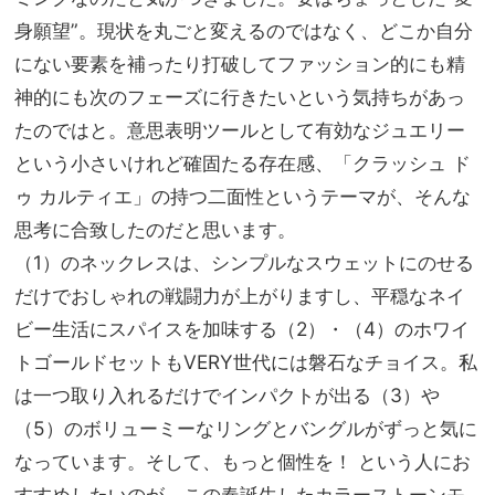
身願望”。現状を丸ごと変えるのではなく、どこか自分
にない要素を補ったり打破してファッション的にも精
神的にも次のフェーズに行きたいという気持ちがあっ
たのではと。意思表明ツールとして有効なジュエリー
という小さいけれど確固たる存在感、「クラッシュ ド
ゥ カルティエ」の持つ二面性というテーマが、そんな
思考に合致したのだと思います。
（1）のネックレスは、シンプルなスウェットにのせる
だけでおしゃれの戦闘力が上がりますし、平穏なネイ
ビー生活にスパイスを加味する（2）・（4）のホワイ
トゴールドセットもVERY世代には磐石なチョイス。私
は一つ取り入れるだけでインパクトが出る（3）や
（5）のボリューミーなリングとバングルがずっと気に
なっています。そして、もっと個性を！ という人にお
すすめしたいのが、この春誕生したカラーストーンモ