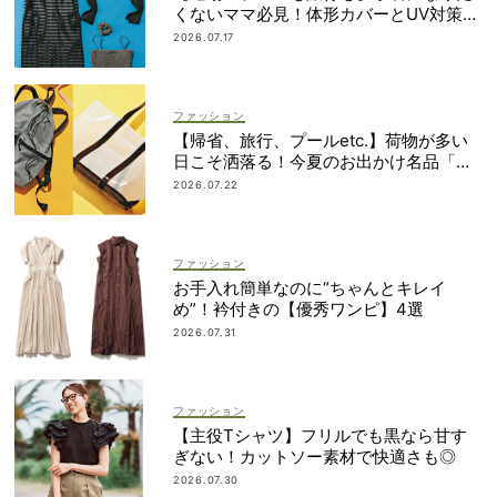
くないママ必見！体形カバーとUV対策を
両立するマルチウェア速報
2026.07.17
ファッション
【帰省、旅行、プールetc.】荷物が多い
日こそ洒落る！今夏のお出かけ名品「ト
ート＆リュック」５選
2026.07.22
ファッション
お手入れ簡単なのに“ちゃんとキレイ
め”！衿付きの【優秀ワンピ】4選
2026.07.31
ファッション
【主役Tシャツ】フリルでも黒なら甘す
ぎない！カットソー素材で快適さも◎
2026.07.30