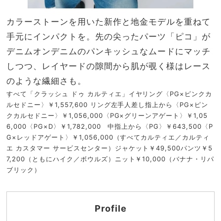
カラーストーンを用いた新作と地金モデルを重ねて
手元にインパクトを。先の尖ったパーツ「ピコ」が
デニムオンデニムのパンキッシュなムードにマッチ
しつつ、レイヤードの隙間から肌が覗く様はレース
のような繊細さも。
すべて「クラッシュ ドゥ カルティエ」イヤリング〈PG×ピンクカ
ルセドニー〉￥1,557,600 リング左手人差し指上から〈PG×ピン
クカルセドニー〉￥1,056,000〈PG×グリーンアゲート〉￥1,05
6,000〈PG×D〉￥1,782,000 中指上から〈PG〉￥643,500〈P
G×レッドアゲート〉￥1,056,000（すべてカルティエ／カルティ
エ カスタマー サービスセンター）ジャケット￥49,500パンツ￥5
7,200（ともにハイク／ボウルズ）ニット￥10,000（バナナ・リパ
ブリック）
Profile