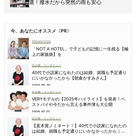
選！撥水だから突然の雨も安心
今、あなたにオススメ〈PR〉
「NOT A HOTEL」で子どもの記憶に一生残る【極
上の家族旅】を
読み物・インタビュー
40代で小説家になれたのは結婚、就職も予定通り
にいかなかったから【朝倉かすみさん】
2026.05.30
読み物・インタビュー
VERYモデルの【2025年ハイライト】を発表！ベ
ストバイや今だから言える事件簿も大公開
2026.07.27
読み物・インタビュー
【直木賞ノミネート！】40代で小説家になれたの
は結婚、就職も予定通りにいかなかったから｜朝