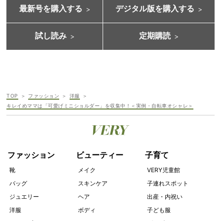
最新号を購入する
デジタル版を購入する
試し読み
定期購読
TOP
ファッション
洋服
キレイめママは「可愛げミニショルダー」を収集中！＜実例・自転車オシャレ＞
ファッション
ビューティー
子育て
靴
メイク
VERY児童館
バッグ
スキンケア
子連れスポット
ジュエリー
ヘア
出産・内祝い
洋服
ボディ
子ども服