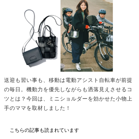
回
家族
避！
旅】
送迎
を
ママ
の雨
の日
リア
ル
SN
AP
送迎も習い事も、移動は電動アシスト自転車が前提
の毎日。機動力を優先しながらも洒落見えさせるコ
ツとは？今回は、ミニショルダーを効かせた小物上
手のママを取材しました！
こちらの記事も読まれています