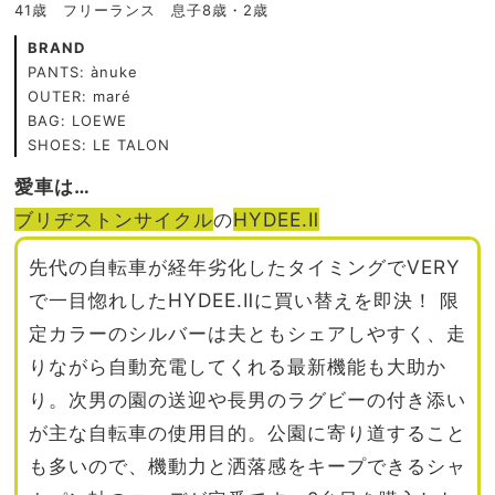
41歳 フリーランス 息子8歳・2歳
BRAND
PANTS: ànuke
OUTER: maré
BAG: LOEWE
SHOES: LE TALON
愛車は…
ブリヂストンサイクル
の
HYDEE.Ⅱ
先代の自転車が経年劣化したタイミングでVERY
で一目惚れしたHYDEE.Ⅱに買い替えを即決！ 限
定カラーのシルバーは夫ともシェアしやすく、走
りながら自動充電してくれる最新機能も大助か
り。次男の園の送迎や長男のラグビーの付き添い
が主な自転車の使用目的。公園に寄り道すること
も多いので、機動力と洒落感をキープできるシャ