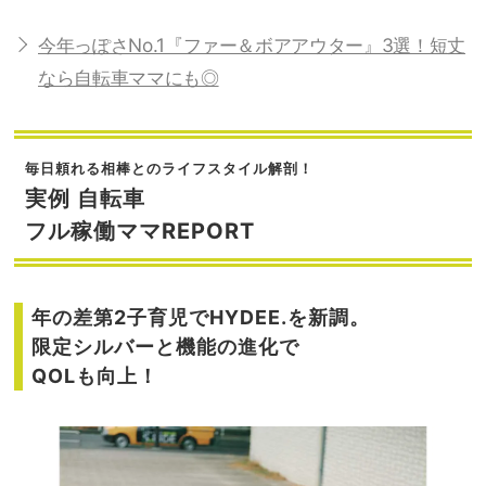
今年っぽさNo.1『ファー＆ボアアウター』3選！短丈
なら自転車ママにも◎
毎日頼れる相棒とのライフスタイル解剖！
実例 自転車
フル稼働ママREPORT
年の差第2子育児でHYDEE.を新調。
限定シルバーと機能の進化で
QOLも向上！