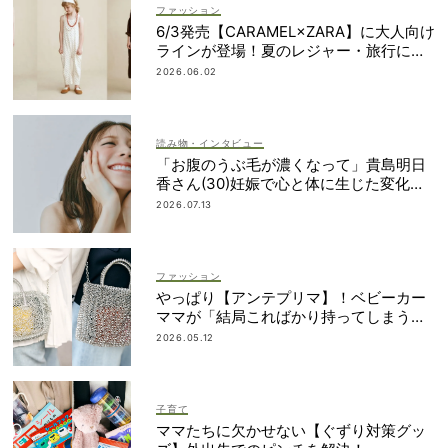
ファッション
6/3発売【CARAMEL×ZARA】に大人向け
ラインが登場！夏のレジャー・旅行にも
おすすめ
2026.06.02
読み物・インタビュー
「お腹のうぶ毛が濃くなって」貴島明日
香さん(30)妊娠で心と体に生じた変化も
「愛しいです」
2026.07.13
ファッション
やっぱり【アンテプリマ】！ベビーカー
ママが「結局こればかり持ってしまう」
納得の理由
2026.05.12
子育て
ママたちに欠かせない【ぐずり対策グッ