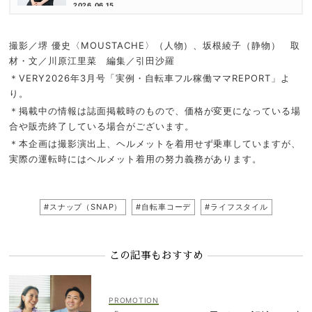
倉かすみさん
2026.06.15
撮影／堺 優史〈MOUSTACHE〉（人物）、坂根綾子（静物） 取
材・文／川原江里菜 編集／引田沙羅
＊VERY2026年3月号「実例・自転車フル稼働ママREPORT」よ
り。
＊掲載中の情報は誌面掲載時のもので、価格が変更になっている場
合や販売終了している場合がございます。
＊本企画は撮影演出上、ヘルメットを着用せず乗車していますが、
実際の運転時にはヘルメット着用の努力義務があります。
#スナップ（SNAP）
#自転車コーデ
#ライフスタイル
この記事もおすすめ