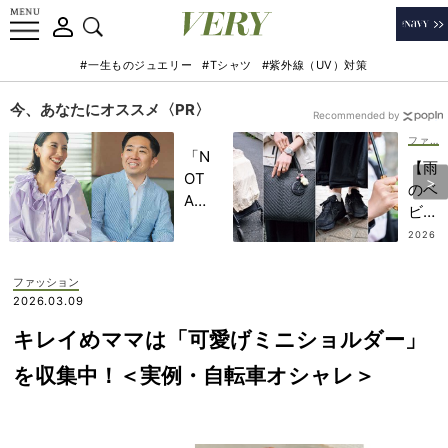
#一生ものジュエリー
#Tシャツ
#紫外線（UV）対策
今、あなたにオススメ〈PR〉
Recommended by
ファッション
「N
【雨
OT
のベ
A
ビー
HO
カー
2026
TEL
.07.16
移
」で
動】
ファッション
子ど
どし
2026.03.09
もの
ゃ降
記憶
キレイめママは「可愛げミニショルダー」
りで
に一
も“
を収集中！＜実例・自転車オシャレ＞
生残
地味
る
見
【極
え”
上の