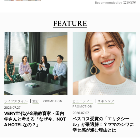
Recommended by
FEATURE
ライフスタイル
|
旅行
ビューティー
|
スキンケア
2026.07.27
VERY世代が金融教育家・田内
2026.07.07
ベスコス受賞の「エリクシー
学さんと考える「なぜ今、NOT
ル」が最適解！？ママのシワに
A HOTELなの？」
幸せ感が滲む理由とは