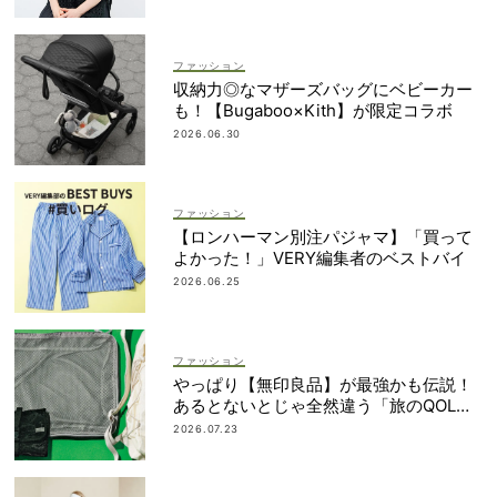
ファッション
収納力◎なマザーズバッグにベビーカー
も！【Bugaboo×Kith】が限定コラボ
2026.06.30
ファッション
【ロンハーマン別注パジャマ】「買って
よかった！」VERY編集者のベストバイ
2026.06.25
ファッション
やっぱり【無印良品】が最強かも伝説！
あるとないとじゃ全然違う「旅のQOL爆
上げアイテム」
2026.07.23