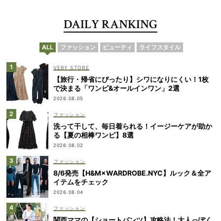
DAILY RANKING
ALL
ファッション
ビューティ
ライフスタイル
VERY STORE
【旅行・帰省にぴったり】シワになりにくい！1枚
で決まる「ワンピ&オールインワン」2選
2026.08.05
ファッション
洗って干して、毎日着られる！イージーケアが助か
る【夏の相棒ワンピ】8選
2026.08.02
ファッション
8/6発売【H&M×WARDROBE.NYC】ルック＆全ア
イテムをチェック
2026.08.04
ファッション
関西ママの【ショートパンツ】攻略法！大人っぽく