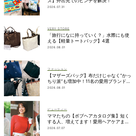
ズ】外出先でのピンチを解決！
2026.07.31
VERY STORE
「旅行になに持っていく？」水際にも使
える【軽量トートバッグ】4選
2026.08.01
ファッション
【マザーズバッグ】布だけじゃなく“かっ
ちり派”も増加中！11名の愛用ブランド
は？
2026.08.01
ビューティー
ママたちの【ボブヘアカタログ集】短く
する人、増えてます！愛用ヘアケアまで
全部見せ
2026.07.07