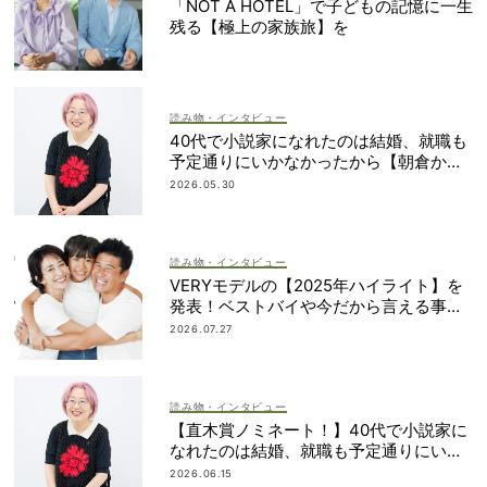
「NOT A HOTEL」で子どもの記憶に一生
残る【極上の家族旅】を
読み物・インタビュー
40代で小説家になれたのは結婚、就職も
予定通りにいかなかったから【朝倉かす
みさん】
2026.05.30
読み物・インタビュー
VERYモデルの【2025年ハイライト】を
発表！ベストバイや今だから言える事件
簿も大公開
2026.07.27
読み物・インタビュー
【直木賞ノミネート！】40代で小説家に
なれたのは結婚、就職も予定通りにいか
なかったから｜朝倉かすみさん
2026.06.15