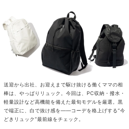
ラウ
家族
ス】
旅】
が“
を
ワー
ママ
の新
定
番”
送迎から出社、お迎えまで駆け抜ける働くママの相
棒は、やっぱりリュック。今回は、PC収納・撥水・
軽量設計など高機能を備えた最旬モデルを厳選。黒
で端正に、白で抜け感を――コーデを格上げする“今
どきリュック”最前線をチェック。