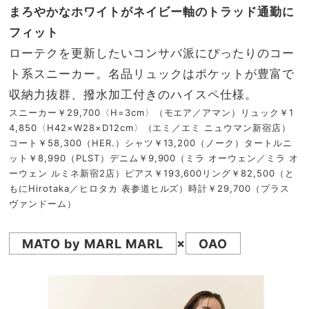
まろやかなホワイトがネイビー軸のトラッド通勤に
フィット
ローテクを更新したいコンサバ派にぴったりのコー
ト系スニーカー。名品リュックはポケットが豊富で
収納力抜群、撥水加工付きのハイスペ仕様。
スニーカー￥29,700〈H=3cm〉（モエア／アマン）リュック￥1
4,850〈H42×W28×D12cm〉（エミ／エミ ニュウマン新宿店）
コート￥58,300（HER.）シャツ￥13,200（ノーク）タートルニ
ット￥8,990（PLST）デニム￥9,900（ミラ オーウェン／ミラ オ
ーウェン ルミネ新宿2店）ピアス￥193,600リング￥82,500（と
もにHirotaka／ヒロタカ 表参道ヒルズ）時計￥29,700（プラス
ヴァンドーム）
MATO by MARL MARL
×
OAO