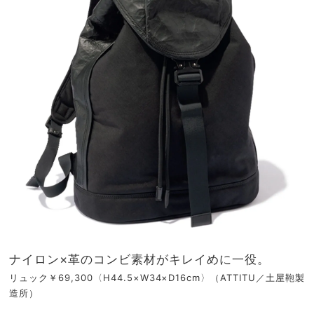
ナイロン×革のコンビ素材がキレイめに一役。
リュック￥69,300〈H44.5×W34×D16cm〉（ATTITU／土屋鞄製
造所）