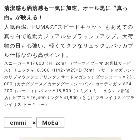
清潔感も洒落感も一気に加速、オール黒に〝真っ
白〟が映える！
人気再燃、PUMAの“スピードキャット”もあえての
真っ白で通勤カジュアルをブラッシュアップ。大荷
物の日も心強い、軽くてタフなリュックはパッカブ
ル仕様なのも高ポイント。
スニーカー￥17,600〈H=2cm〉（プーマ／プーマ お客様サービ
ス）リュック￥16,500〈H42×W25×D17cm〉（サードマガジン×
カリブマウンテニアリング／サードマガジン）ダウンコート￥231,
000（カナダグース／カナダグースジャパン）カーディガン￥24,
200（ルーニィ）パンツ￥16,500（エミ／エミ ニュウマン新宿
店）ピアス￥26,400リング￥41,800（ともにブランイリス／ブラ
ンイリス トーキョー）
emmi
×
MoEa