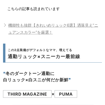
こちらの記事も読まれています
機能性も抜群【きれいめリュック6選】洒落見え“ニ
ュアンスカラー”を厳選！
この2点装備がデフォルトなママ、増えてる
通勤リュック×スニーカー最前線
❝
冬のダークトーン通勤に
白リュック×白スニが何だか新鮮
❞
THIRD MAGAZINE
×
PUMA