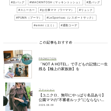
#白バッグ
#MACKINTOSH（マッキントッシュ）
#黒バッグ
#スニーカー
#お仕事ママ（ワーママ）
#リュック
#PUMA（プーマ）
#LeSportsac（レスポートサック）
#emmi（エミ）
#通勤コーデ
この記事もおすすめ
「NOT A HOTEL」で子どもの記憶に一生
残る【極上の家族旅】を
ファッション
【ユニクロ、無印にやっぱり名品あり】
公園ママの“不審者ルック”にならない
『ガチUV対策』の正解
2026.08.09