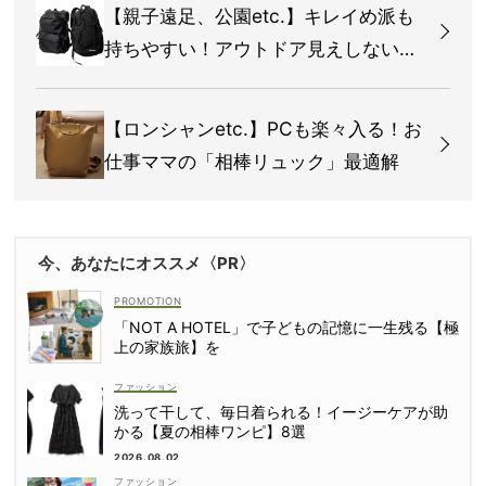
【親子遠足、公園etc.】キレイめ派も
持ちやすい！アウトドア見えしない
『黒リュック』4選
【ロンシャンetc.】PCも楽々入る！お
仕事ママの「相棒リュック」最適解
今、あなたにオススメ〈PR〉
「NOT A HOTEL」で子どもの記憶に一生残る【極
上の家族旅】を
ファッション
洗って干して、毎日着られる！イージーケアが助
かる【夏の相棒ワンピ】8選
2026.08.02
ファッション