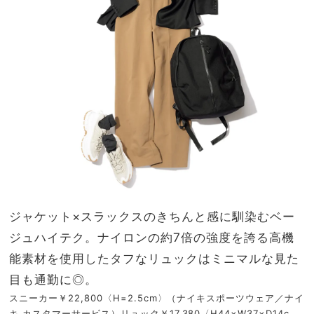
ジャケット×スラックスのきちんと感に馴染むベー
ジュハイテク。ナイロンの約7倍の強度を誇る高機
能素材を使用したタフなリュックはミニマルな見た
目も通勤に◎。
スニーカー￥22,800〈H=2.5cm〉（ナイキスポーツウェア／ナイ
キ カスタマーサービス）リュック￥17,380〈H44×W37×D14c