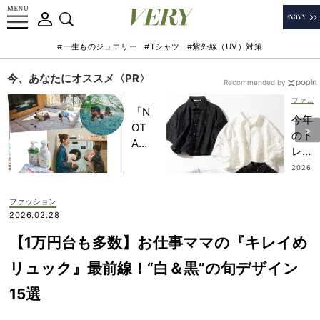
#一生ものジュエリー
#Tシャツ
#紫外線（UV）対策
今、あなたにオススメ〈PR〉
Recommended by
ファッション
「N
今年
OT
のト
A
レン
HO
ド筆
2026
TEL
.07.14
頭！
」で
品良
ファッション
子ど
く涼
2026.02.28
もの
しげ
記憶
【1万円台も多数】お仕事ママの『キレイめ
【エ
に一
ンブ
リュック』最前線！“白＆黒”の旬デザイン
生残
ロイ
る
15選
ダリ
【極
ーブ
上の