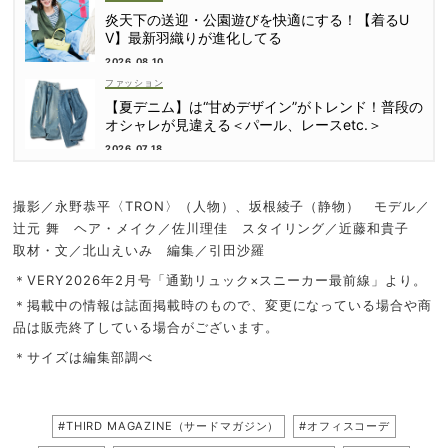
炎天下の送迎・公園遊びを快適にする！【着るU
V】最新羽織りが進化してる
2026.08.10
ファッション
【夏デニム】は“甘めデザイン”がトレンド！普段の
オシャレが見違える＜パール、レースetc.＞
2026.07.18
撮影／永野恭平〈TRON〉（人物）、坂根綾子（静物） モデル／
辻元 舞 ヘア・メイク／佐川理佳 スタイリング／近藤和貴子
取材・文／北山えいみ 編集／引田沙羅
＊VERY2026年2月号「通勤リュック×スニーカー最前線」より。
＊掲載中の情報は誌面掲載時のもので、変更になっている場合や商
品は販売終了している場合がございます。
＊サイズは編集部調べ
#THIRD MAGAZINE（サードマガジン）
#オフィスコーデ