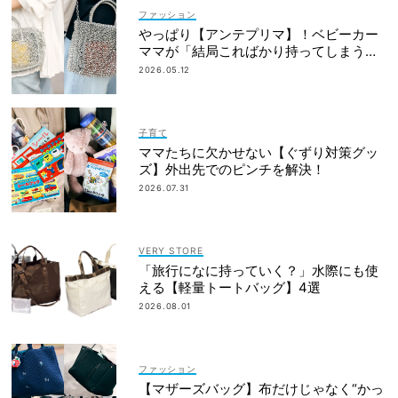
ファッション
やっぱり【アンテプリマ】！ベビーカー
ママが「結局こればかり持ってしまう」
納得の理由
2026.05.12
子育て
ママたちに欠かせない【ぐずり対策グッ
ズ】外出先でのピンチを解決！
2026.07.31
VERY STORE
「旅行になに持っていく？」水際にも使
える【軽量トートバッグ】4選
2026.08.01
ファッション
【マザーズバッグ】布だけじゃなく“かっ