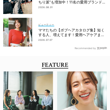
ちり派”も増加中！11名の愛用ブランド
は？
2026.08.01
ビューティー
ママたちの【ボブヘアカタログ集】短く
する人、増えてます！愛用ヘアケアまで
全部見せ
2026.07.07
Recommended by
FEATURE