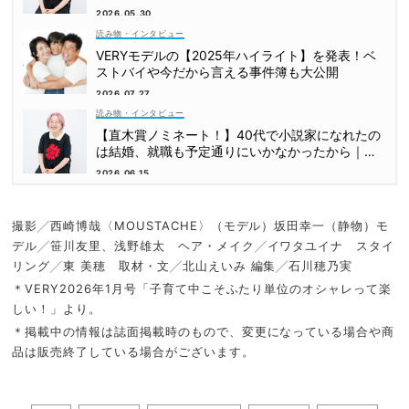
2026.05.30
読み物・インタビュー
VERYモデルの【2025年ハイライト】を発表！ベ
ストバイや今だから言える事件簿も大公開
2026.07.27
読み物・インタビュー
【直木賞ノミネート！】40代で小説家になれたの
は結婚、就職も予定通りにいかなかったから｜朝
倉かすみさん
2026.06.15
撮影╱西崎博哉〈MOUSTACHE〉（モデル）坂田幸一（静物）モ
デル╱笹川友里、浅野雄太 ヘア・メイク╱イワタユイナ スタイ
リング╱東 美穂 取材・文╱北山えいみ 編集╱石川穂乃実
＊VERY2026年1月号「子育て中こそふたり単位のオシャレって楽
しい！」より。
＊掲載中の情報は誌面掲載時のもので、変更になっている場合や商
品は販売終了している場合がございます。