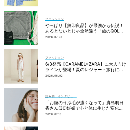
ファッション
やっぱり【無印良品】が最強かも伝説！
あるとないとじゃ全然違う「旅のQOL爆
上げアイテム」
2026.07.23
ファッション
6/3発売【CARAMEL×ZARA】に大人向け
ラインが登場！夏のレジャー・旅行にも
おすすめ
2026.06.02
読み物・インタビュー
「お腹のうぶ毛が濃くなって」貴島明日
香さん(30)妊娠で心と体に生じた変化も
「愛しいです」
2026.07.13