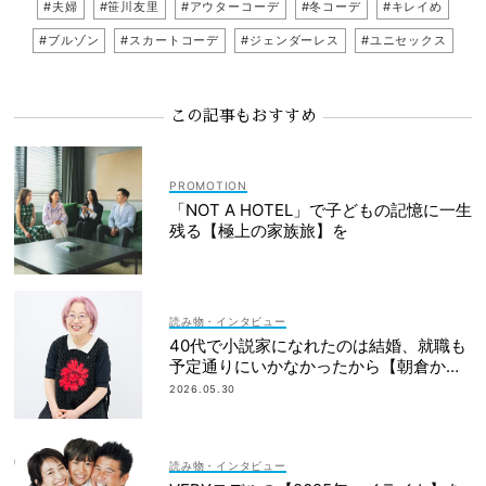
#夫婦
#笹川友里
#アウターコーデ
#冬コーデ
#キレイめ
#ブルゾン
#スカートコーデ
#ジェンダーレス
#ユニセックス
この記事もおすすめ
「NOT A HOTEL」で子どもの記憶に一生
残る【極上の家族旅】を
読み物・インタビュー
40代で小説家になれたのは結婚、就職も
予定通りにいかなかったから【朝倉かす
みさん】
2026.05.30
読み物・インタビュー