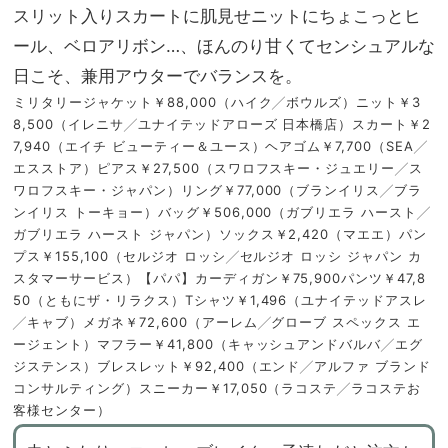
スリット入りスカートに肌見せニットにちょこっとヒ
ール、ベロアリボン…、ほんのり甘くてセンシュアルな
日こそ、兼用アウターでバランスを。
ミリタリージャケット￥88,000（ハイク╱ボウルズ）ニット￥3
8,500（イレニサ╱ユナイテッドアローズ 日本橋店）スカート￥2
7,940（エイチ ビューティー＆ユース）ヘアゴム￥7,700（SEA╱
エスストア）ピアス￥27,500（スワロフスキー・ジュエリー╱ス
ワロフスキー・ジャパン）リング￥77,000（ブランイリス╱ブラ
ンイリス トーキョー）バッグ￥506,000（ガブリエラ ハースト╱
ガブリエラ ハースト ジャパン）ソックス￥2,420（マエエ）パン
プス￥155,100（セルジオ ロッシ╱セルジオ ロッシ ジャパン カ
スタマーサービス）【パパ】カーディガン￥75,900パンツ￥47,8
50（ともにザ・リラクス）Tシャツ￥1,496（ユナイテッドアスレ
╱キャブ）メガネ￥72,600（アーレム╱グローブ スペックス エ
ージェント）マフラー￥41,800（キャッシュアンドバルバ╱エグ
ジステンス）ブレスレット￥92,400（エンド╱アルファ ブランド
コンサルティング）スニーカー￥17,050（ラコステ╱ラコステお
客様センター）