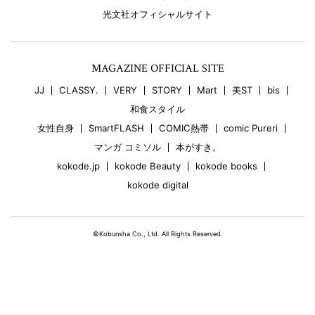
光文社オフィシャルサイト
MAGAZINE OFFICIAL SITE
JJ
CLASSY.
VERY
STORY
Mart
美ST
bis
和食スタイル
女性自身
SmartFLASH
COMIC熱帯
comic Pureri
マンガ コミソル
本がすき。
kokode.jp
kokode Beauty
kokode books
kokode digital
©Kobunsha Co., Ltd. All Rights Reserved.