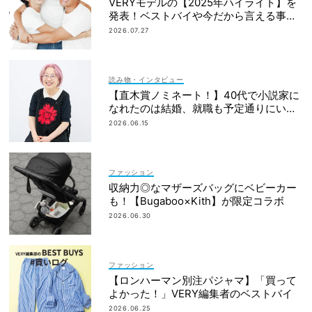
VERYモデルの【2025年ハイライト】を
発表！ベストバイや今だから言える事件
簿も大公開
2026.07.27
読み物・インタビュー
【直木賞ノミネート！】40代で小説家に
なれたのは結婚、就職も予定通りにいか
なかったから｜朝倉かすみさん
2026.06.15
ファッション
収納力◎なマザーズバッグにベビーカー
も！【Bugaboo×Kith】が限定コラボ
2026.06.30
ファッション
【ロンハーマン別注パジャマ】「買って
よかった！」VERY編集者のベストバイ
2026.06.25