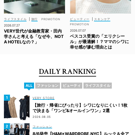
ライフスタイル
|
旅行
ビューティー
|
スキンケア
2026.07.27
VERY世代が金融教育家・田内
2026.07.07
ベスコス受賞の「エリクシー
学さんと考える「なぜ今、NOT
ル」が最適解！？ママのシワに
A HOTELなの？」
幸せ感が滲む理由とは
DAILY RANKING
ALL
ファッション
ビューティ
ライフスタイル
VERY STORE
【旅行・帰省にぴったり】シワになりにくい！1枚
で決まる「ワンピ&オールインワン」2選
2026.08.05
ファッション
8/6発売【H&M×WARDROBE.NYC】ルック＆全ア