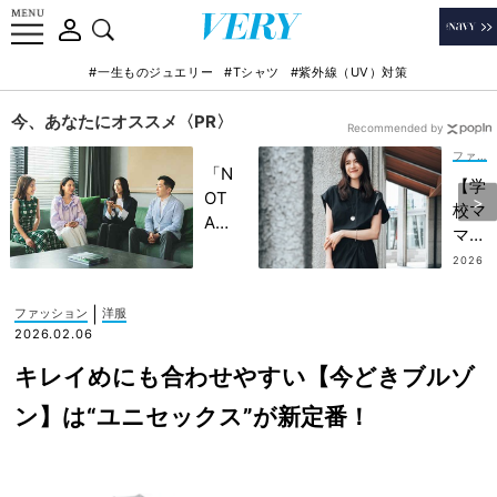
#一生ものジュエリー
#Tシャツ
#紫外線（UV）対策
今、あなたにオススメ〈PR〉
Recommended by
ファッション
「N
【学
OT
校マ
A
マの
HO
着回
2026
TEL
.07.16
し名
」で
品】
|
ファッション
洋服
子ど
涼し
2026.02.06
もの
さも
記憶
キレイめにも合わせやすい【今どきブルゾ
好印
に一
象も
ン】は“ユニセックス”が新定番！
生残
担保
る
する
【極
「白
上の