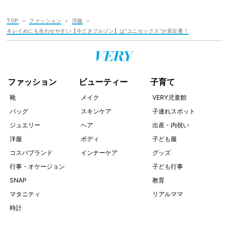
TOP
ファッション
洋服
キレイめにも合わせやすい【今どきブルゾン】は“ユニセックス”が新定番！
ファッション
ビューティー
子育て
靴
メイク
VERY児童館
バッグ
スキンケア
子連れスポット
ジュエリー
ヘア
出産・内祝い
洋服
ボディ
子ども服
コスパブランド
インナーケア
グッズ
行事・オケージョン
子ども行事
SNAP
教育
マタニティ
リアルママ
時計