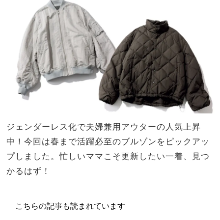
・黒
家族
セッ
旅】
トア
を
ッ
プ」
決定
版
ジェンダーレス化で夫婦兼用アウターの人気上昇
中！今回は春まで活躍必至のブルゾンをピックアッ
プしました。忙しいママこそ更新したい一着、見つ
かるはず！
こちらの記事も読まれています