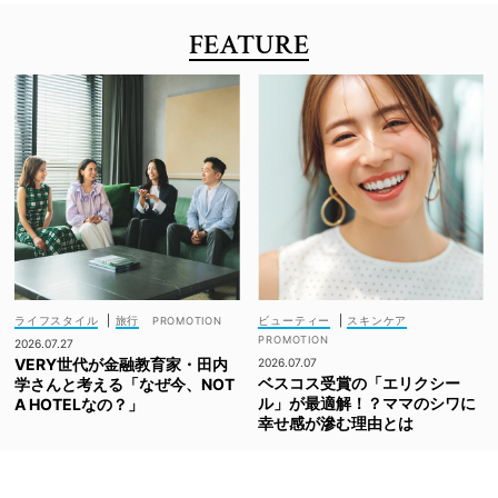
FEATURE
ライフスタイル
|
旅行
ビューティー
|
スキンケア
2026.07.27
VERY世代が金融教育家・田内
2026.07.07
ベスコス受賞の「エリクシー
学さんと考える「なぜ今、NOT
ル」が最適解！？ママのシワに
A HOTELなの？」
幸せ感が滲む理由とは