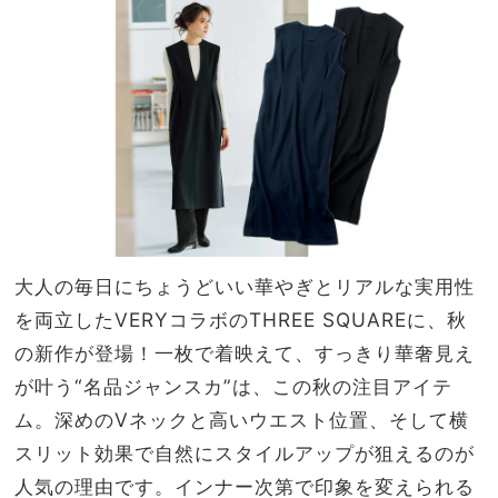
キン
家族
グデ
旅】
ザイ
を
ンで
バラ
ンス
◎
大人の毎日にちょうどいい華やぎとリアルな実用性
を両立したVERYコラボのTHREE SQUAREに、秋
の新作が登場！一枚で着映えて、すっきり華奢見え
が叶う“名品ジャンスカ”は、この秋の注目アイテ
ム。深めのVネックと高いウエスト位置、そして横
スリット効果で自然にスタイルアップが狙えるのが
人気の理由です。インナー次第で印象を変えられる