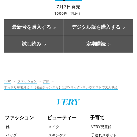
7月7日発売
1000円（税込）
最新号を購入する
デジタル版を購入する
試し読み
定期購読
TOP
ファッション
洋服
すっきり華奢見え！【名品ジャンスカ】は深Vネック×高いウエストで大人映え
ファッション
ビューティー
子育て
靴
メイク
VERY児童館
バッグ
スキンケア
子連れスポット