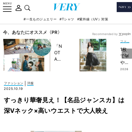
#一生ものジュエリー
#Tシャツ
#紫外線（UV）対策
今、あなたにオススメ〈PR〉
Recommended by
ファッション
「N
1枚
OT
で華
A
やぐ
HO
【ワ
2026
TEL
.07.11
ンピ
」で
ー
|
ファッション
洋服
子ど
ス】
2025.10.19
もの
は夏
記憶
すっきり華奢見え！【名品ジャンスカ】は
のお
に一
出か
深Vネック×高いウエストで大人映え
生残
け
る
に！
【極
ドッ
上の