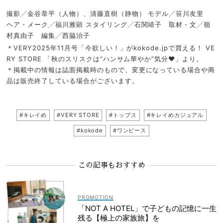
撮影╱金谷章平（人物）、清藤直樹（静物） モデル╱笹川友里
ヘア・メーク╱福川雅顕 スタイリング╱石関靖子 取材・文╱嶺
村真由子 編集╱西脇治子
＊VERY2025年11月号「今欲しい！」がkokode.jpで買える！ VE
RY STORE 「秋のスリスクは“ハンサム華やか”気分♥」より。
＊掲載中の情報は誌面掲載時のもので、変更になっている場合や商
品は販売終了している場合がございます。
#キレイめ
#VERY STORE
#トップス
#キレイめカジュアル
#kokode
#ワンピース
この記事もおすすめ
「NOT A HOTEL」で子どもの記憶に一生
残る【極上の家族旅】を