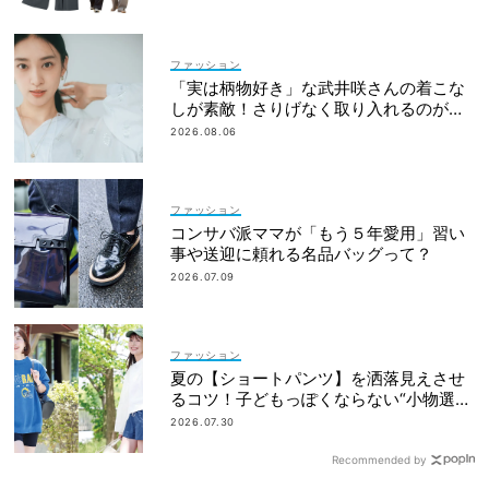
ファッション
「実は柄物好き」な武井咲さんの着こな
しが素敵！さりげなく取り入れるのが気
分
2026.08.06
ファッション
コンサバ派ママが「もう５年愛用」習い
事や送迎に頼れる名品バッグって？
2026.07.09
ファッション
夏の【ショートパンツ】を洒落見えさせ
るコツ！子どもっぽくならない“小物選
び”って？＜関西ママSNAP＞
2026.07.30
Recommended by