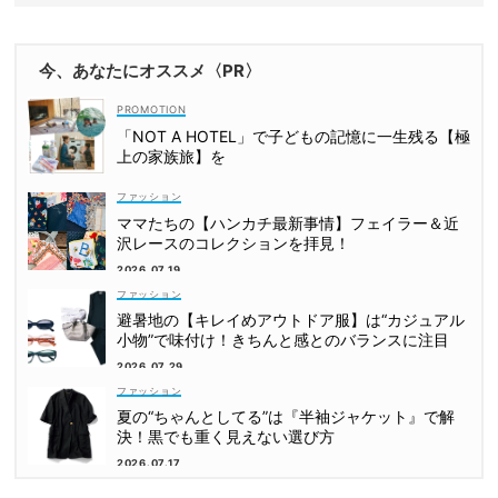
今、あなたにオススメ〈PR〉
「NOT A HOTEL」で子どもの記憶に一生残る【極
上の家族旅】を
ファッション
ママたちの【ハンカチ最新事情】フェイラー＆近
沢レースのコレクションを拝見！
2026.07.19
ファッション
避暑地の【キレイめアウトドア服】は“カジュアル
小物”で味付け！きちんと感とのバランスに注目
2026.07.29
ファッション
夏の“ちゃんとしてる”は『半袖ジャケット』で解
決！黒でも重く見えない選び方
2026.07.17