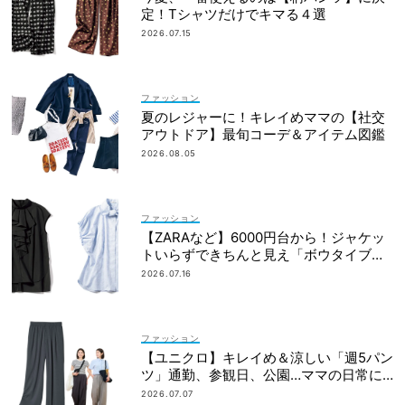
定！Tシャツだけでキマる４選
2026.07.15
ファッション
夏のレジャーに！キレイめママの【社交
アウトドア】最旬コーデ＆アイテム図鑑
2026.08.05
ファッション
【ZARAなど】6000円台から！ジャケッ
トいらずできちんと見え「ボウタイブラ
ウス」4選
2026.07.16
ファッション
【ユニクロ】キレイめ＆涼しい「週5パン
ツ」通勤、参観日、公園…ママの日常に
最適
2026.07.07