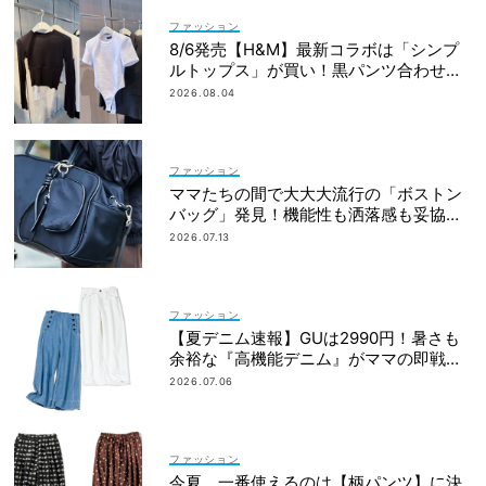
ファッション
8/6発売【H&M】最新コラボは「シンプ
ルトップス」が買い！黒パンツ合わせも
即サマ見え
2026.08.04
ファッション
ママたちの間で大大大流行の「ボストン
バッグ」発見！機能性も洒落感も妥協し
ない
2026.07.13
ファッション
【夏デニム速報】GUは2990円！暑さも
余裕な『高機能デニム』がママの即戦力
に◎
2026.07.06
ファッション
今夏、一番使えるのは【柄パンツ】に決