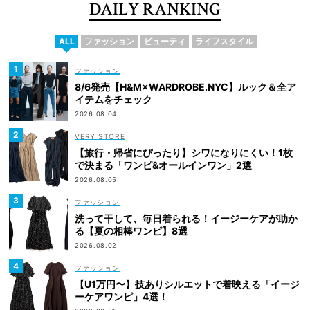
DAILY RANKING
ALL
ファッション
ビューティ
ライフスタイル
ファッション
8/6発売【H&M×WARDROBE.NYC】ルック＆全ア
イテムをチェック
2026.08.04
VERY STORE
【旅行・帰省にぴったり】シワになりにくい！1枚
で決まる「ワンピ&オールインワン」2選
2026.08.05
ファッション
洗って干して、毎日着られる！イージーケアが助か
る【夏の相棒ワンピ】8選
2026.08.02
ファッション
【U1万円〜】技ありシルエットで着映える「イージ
ーケアワンピ」4選！