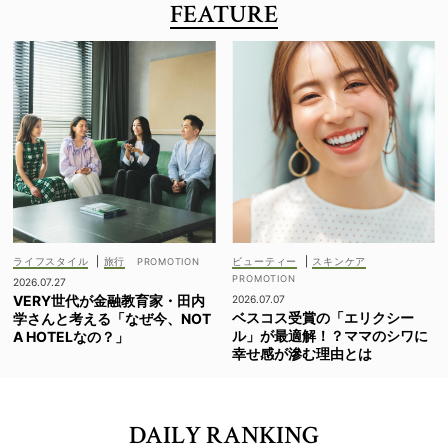
FEATURE
ライフスタイル
|
旅行
ビューティー
|
スキンケア
2026.07.27
VERY世代が金融教育家・田内
2026.07.07
ベスコス受賞の「エリクシー
学さんと考える「なぜ今、NOT
ル」が最適解！？ママのシワに
A HOTELなの？」
幸せ感が滲む理由とは
DAILY RANKING