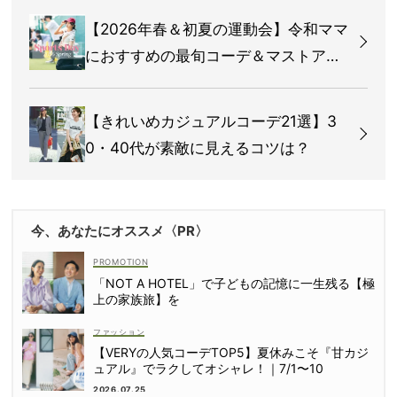
【2026年春＆初夏の運動会】令和ママ
におすすめの最旬コーデ＆マストアイ
テム総まとめ
【きれいめカジュアルコーデ21選】3
0・40代が素敵に見えるコツは？
今、あなたにオススメ〈PR〉
「NOT A HOTEL」で子どもの記憶に一生残る【極
上の家族旅】を
ファッション
【VERYの人気コーデTOP5】夏休みこそ『甘カジ
ュアル』でラクしてオシャレ！｜7/1〜10
2026.07.25