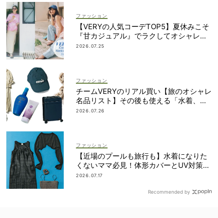
ファッション
【VERYの人気コーデTOP5】夏休みこそ
『甘カジュアル』でラクしてオシャレ！
｜7/1〜10
2026.07.25
ファッション
チームVERYのリアル買い【旅のオシャレ
名品リスト】その後も使える「水着、バ
ッグ、UVアイテムetc.」！
2026.07.26
ファッション
【近場のプールも旅行も】水着になりた
くないママ必見！体形カバーとUV対策を
両立するマルチウェア速報
2026.07.17
Recommended by