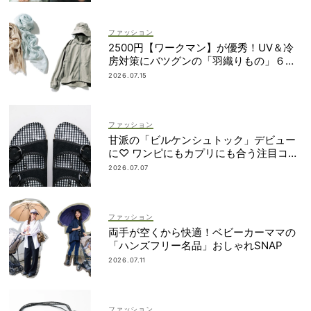
ファッション
2500円【ワークマン】が優秀！UV＆冷
房対策にバツグンの「羽織りもの」６選
＜水際、旅行etc.＞
2026.07.15
ファッション
甘派の「ビルケンシュトック」デビュー
に♡ ワンピにもカプリにも合う注目コラ
ボ
2026.07.07
ファッション
両手が空くから快適！ベビーカーママの
「ハンズフリー名品」おしゃれSNAP
2026.07.11
ファッション