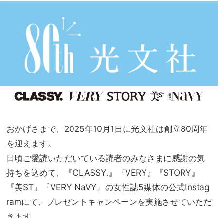
目！
家族
夏満
旅】
載の
を
オシ
ャレ
アイ
テム
４選
おかげさまで、2025年10月1日に光文社は創立80周年
を迎えます。
日頃ご愛読いただいている読者のみなさまに感謝の気
持ちを込めて、『CLASSY.』『VERY』『STORY』
『美ST』『VERY NaVY』の女性誌5媒体の公式Instag
ramにて、プレゼントキャンペーンを実施させていただ
きます。