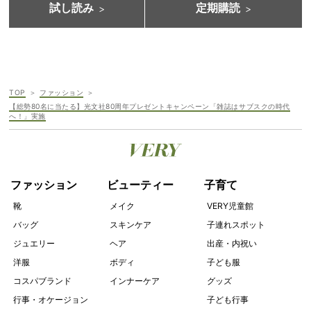
試し読み
定期購読
TOP
ファッション
【総勢80名に当たる】光文社80周年プレゼントキャンペーン「雑誌はサブスクの時代
へ！」実施
ファッション
ビューティー
子育て
靴
メイク
VERY児童館
バッグ
スキンケア
子連れスポット
ジュエリー
ヘア
出産・内祝い
洋服
ボディ
子ども服
コスパブランド
インナーケア
グッズ
行事・オケージョン
子ども行事