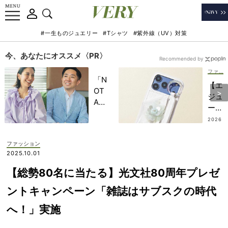
#一生ものジュエリー
#Tシャツ
#紫外線（UV）対策
今、あなたにオススメ〈PR〉
Recommended by
ファッション
「N
【エ
OT
ジュ
A
ーが
HO
人
2026
TEL
.07.2
気】
2
」で
スマ
ファッション
子ど
ホケ
2025.10.01
もの
ース
記憶
【総勢80名に当たる】光文社80周年プレゼ
は“
に一
ホワ
ントキャンペーン「雑誌はサブスクの時代
生残
イト
る
へ！」実施
系”
【極
に注
上の