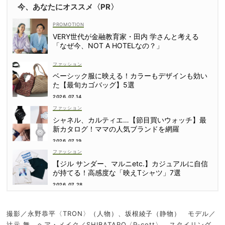
今、あなたにオススメ〈PR〉
VERY世代が金融教育家・田内 学さんと考える
「なぜ今、NOT A HOTELなの？」
ファッション
ベーシック服に映える！カラーもデザインも効い
た【最旬カゴバッグ】5選
2026.07.14
ファッション
シャネル、カルティエ…【節目買いウォッチ】最
新カタログ！ママの人気ブランドを網羅
2026.07.19
ファッション
【ジル サンダー、マルニetc.】カジュアルに自信
が持てる！高感度な「映えTシャツ」7選
2026.07.28
撮影／永野恭平〈TRON〉（人物）、坂根綾子（静物） モデル／
辻元 舞 ヘア・メイク／SHIBATARO〈P-cott〉 スタイリング