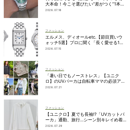
大本命！今こそ選びたい“差がつく”1本
は？
2026.07.18
ファッション
エルメス、ディオールetc.【節目買いウ
ォッチ5選】プロに聞く「長く愛せる1
本」の選び方
2026.07.15
ファッション
「暑い日でもノーストレス」【ユニク
ロ】のUVパーカは自転車ママの必須アイ
テム！
2026.07.21
ファッション
【ユニクロ】夏でも長袖⁉「UVカットパ
ーカ」通勤、旅行…シーン別キレイめ着
こなし3選
2026.07.29