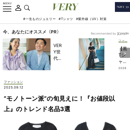
#一生ものジュエリー
#Tシャツ
#紫外線（UV）対策
今、あなたにオススメ〈PR〉
Recommended by
ファッション
VER
【黒
Y世
Tシ
代が
ャ
金融
ツ】
2026
教育
.07.3
×ワ
1
家・
イド
ファッション
田内
パン
2025.09.12
学さ
ツで
んと
“モノトーン派”の旬見えに！『お値段以
洗練
考え
度
上』のトレンド名品3選
る
UP
「な
！き
ぜ
ちん
今、