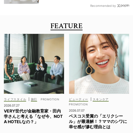
Recommended by
FEATURE
ライフスタイル
|
旅行
ビューティー
|
スキンケア
2026.07.27
VERY世代が金融教育家・田内
2026.07.07
ベスコス受賞の「エリクシー
学さんと考える「なぜ今、NOT
ル」が最適解！？ママのシワに
A HOTELなの？」
幸せ感が滲む理由とは