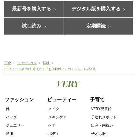
最新号を購入する
デジタル版を購入する
試し読み
定期購読
TOP
ファッション
洋服
“モノトーン派”の旬見えに！『お値段以上』のトレンド名品3選
ファッション
ビューティー
子育て
靴
メイク
VERY児童館
バッグ
スキンケア
子連れスポット
ジュエリー
ヘア
出産・内祝い
洋服
ボディ
子ども服