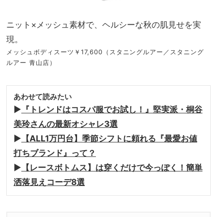
ニット×メッシュ素材で、ヘルシーな秋の肌見せを実
現。
メッシュボディスーツ￥17,600（スタニングルアー／スタニング
ルアー 青山店）
あわせて読みたい
▶︎
『トレンドはコスパ服でお試し！』堅実派・桐谷
美玲さんの最新オシャレ3選
▶︎
【ALL1万円台】季節シフトに頼れる『最愛お値
打ちブランド』って？
▶︎
【レースボトムス】は穿くだけで今っぽく！簡単
洒落見えコーデ8選