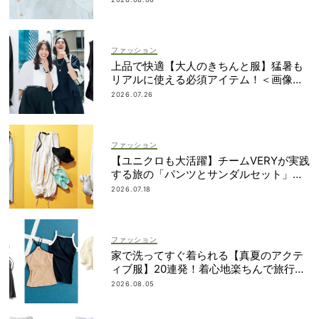
ファッション
上品で快適【大人のきちんと服】猛暑も
リアルに使える必須アイテム！＜画像集
＞
2026.07.26
ファッション
【ユニクロも大活躍】チームVERYが実践
する旅の「パンツとサンダルセット」最
適プラン
2026.07.18
ファッション
家で洗ってすぐ着られる【真夏のアクテ
ィブ服】20連発！着心地楽ちんで旅行・
帰省にも◎
2026.08.05