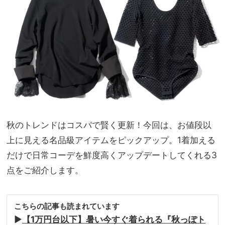
と見
NO
え＆
T A
自分
HO
らし
TEL
さを
な
両立
の？
」
秋のトレンドはコスパで賢く更新！今回は、お値段以
上に見える名品級アイテムをピックアップ。1着加える
だけで日常コーデを鮮度高くアップデートしてくれる3
点をご紹介します。
こちらの記事も読まれています
▶︎
【1万円台以下】暑い今すぐ着られる『秋っぽト