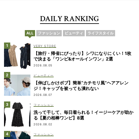
DAILY RANKING
ALL
ファッション
ビューティ
ライフスタイル
VERY STORE
【旅行・帰省にぴったり】シワになりにくい！1枚
で決まる「ワンピ&オールインワン」2選
2026.08.05
ビューティー
【伸ばしかけボブ】簡単“カチモリ風”ヘアアレン
ジ！キャップを被っても潰れない
2026.08.07
ファッション
洗って干して、毎日着られる！イージーケアが助か
る【夏の相棒ワンピ】8選
2026.08.02
ファッション