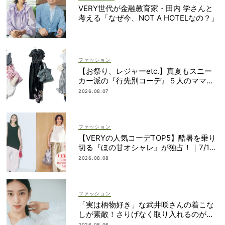
VERY世代が金融教育家・田内 学さんと
考える「なぜ今、NOT A HOTELなの？」
ファッション
【お祭り、レジャーetc.】真夏もスニー
カー派の『行先別コーデ』５人のママス
タイリストが直伝！
2026.08.07
ファッション
【VERYの人気コーデTOP5】酷暑を乗り
切る『ほの甘オシャレ』が独占！｜7/1
1〜20
2026.08.08
ファッション
「実は柄物好き」な武井咲さんの着こな
しが素敵！さりげなく取り入れるのが気
分
2026.08.06