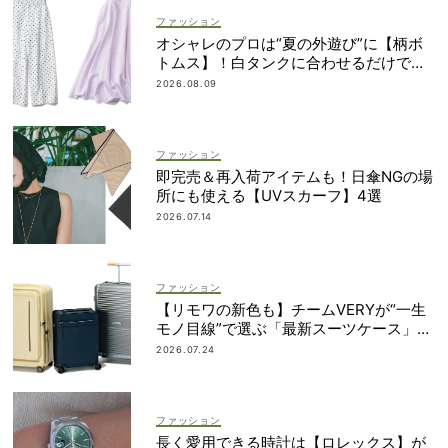
ファッション
オシャレのプロは“夏の外遊び”に【柄ボ
トムス】！白タンクに合わせるだけで鮮
度アップ
2026.08.09
ファッション
即完売＆再入荷アイテムも！日傘NGの場
所にも使える【UVスカーフ】4選
2026.07.14
ファッション
【リモワの新色も】チームVERYが“一生
モノ目線”で選ぶ「最新スーツケース」5
選！
2026.07.24
ファッション
長く愛用できる時計は【ロレックス】が