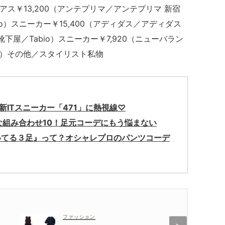
ピアス￥13,200（アンテプリマ／アンテプリマ 新宿
o）スニーカー￥15,400（アディダス／アディダス
下屋／Tabio）スニーカー￥7,920（ニューバラン
）その他／スタイリスト私物
新ITスニーカー「471」に熱視線♡
な組み合わせ10！足元コーデにもう悩まない
いてる３足』って？オシャレプロのパンツコーデ
ファッション