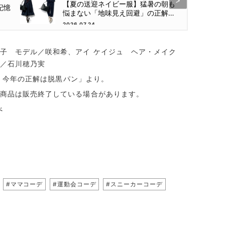
【夏の送迎ネイビー服】猛暑の朝も
記憶
悩まない「地味見え回避」の正解コ
ーデ集
2026.07.24
子 モデル／咲和希、アイ ケイジュ ヘア・メイク
／石川穂乃実
レ、今年の正解は脱黒パン」より。
商品は販売終了している場合があります。
べ
#ママコーデ
#運動会コーデ
#スニーカーコーデ