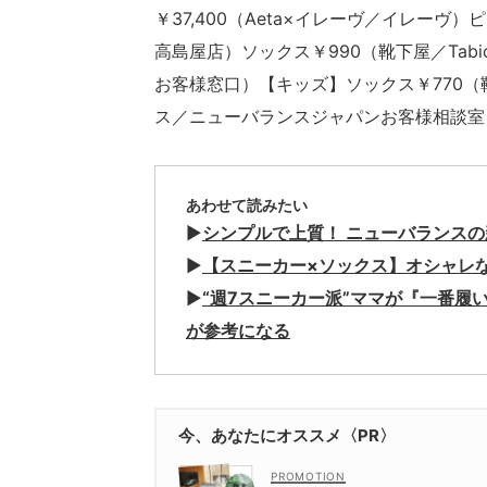
￥37,400（Aeta×イレーヴ／イレーヴ）
高島屋店）ソックス￥990（靴下屋／Tabi
お客様窓口）【キッズ】ソックス￥770（靴
ス／ニューバランスジャパンお客様相談室
あわせて読みたい
▶︎
シンプルで上質！ ニューバランスの
▶︎
【スニーカー×ソックス】オシャレ
▶︎
“週7スニーカー派”ママが『一番履
が参考になる
今、あなたにオススメ〈PR〉