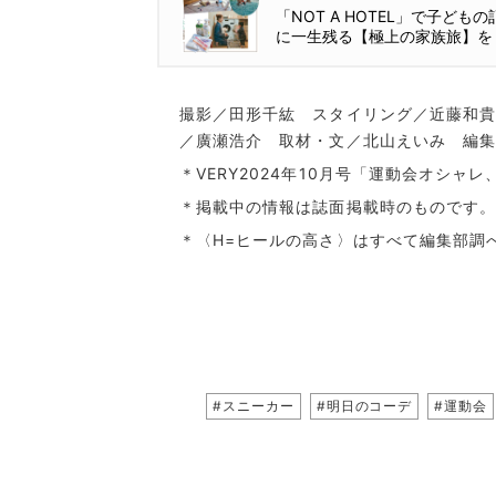
「NOT A HOTEL」で子どもの
に一生残る【極上の家族旅】を
撮影／田形千紘 スタイリング／近藤和貴
／廣瀬浩介 取材・文／北山えいみ 編集
＊VERY2024年10月号「運動会オシャ
＊掲載中の情報は誌面掲載時のものです。
＊〈H=ヒールの高さ〉はすべて編集部調
#スニーカー
#明日のコーデ
#運動会