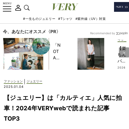
#一生ものジュエリー
#Tシャツ
#紫外線（UV）対策
今、あなたにオススメ〈PR〉
Recommended by
ファッション
「N
【楽
OT
ちん
A
パン
HO
ツ】
2026
TEL
.07.18
で華
」で
や
|
ファッション
ジュエリー
子ど
ぐ！
2025.01.04
もの
ジレ
記憶
【ジュエリー】は「カルティエ」人気に拍
＆イ
に一
ンナ
車！2024年VERYwebで読まれた記事
生残
ーが
る
TOP3
つい
【極
た3
上の