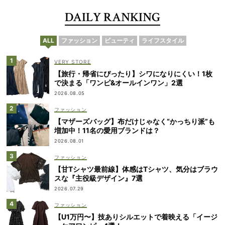
DAILY RANKING
ALL
ファッション
ビューティ
ライフスタイル
VERY STORE
【旅行・帰省にぴったり】シワになりにくい！1枚
で決まる「ワンピ&オールインワン」2選
2026.08.05
ファッション
【マザーズバッグ】布だけじゃなく“かっちり派”も
増加中！11名の愛用ブランドは？
2026.08.01
ファッション
【甘Tシャツ最前線】体感はTシャツ、気分はブラウ
スな『主役級デザイン』7選
2026.07.29
ファッション
【U1万円〜】技ありシルエットで着映える「イージ