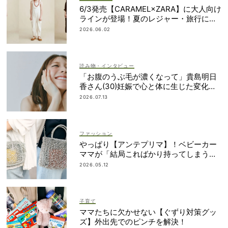
6/3発売【CARAMEL×ZARA】に大人向け
ラインが登場！夏のレジャー・旅行にも
おすすめ
2026.06.02
読み物・インタビュー
「お腹のうぶ毛が濃くなって」貴島明日
香さん(30)妊娠で心と体に生じた変化も
「愛しいです」
2026.07.13
ファッション
やっぱり【アンテプリマ】！ベビーカー
ママが「結局こればかり持ってしまう」
納得の理由
2026.05.12
子育て
ママたちに欠かせない【ぐずり対策グッ
ズ】外出先でのピンチを解決！