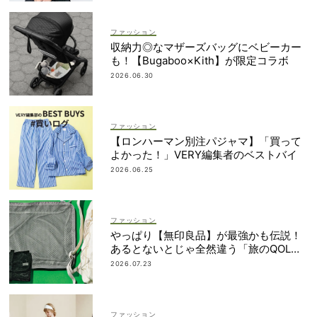
ファッション
収納力◎なマザーズバッグにベビーカー
も！【Bugaboo×Kith】が限定コラボ
2026.06.30
ファッション
【ロンハーマン別注パジャマ】「買って
よかった！」VERY編集者のベストバイ
2026.06.25
ファッション
やっぱり【無印良品】が最強かも伝説！
あるとないとじゃ全然違う「旅のQOL爆
上げアイテム」
2026.07.23
ファッション