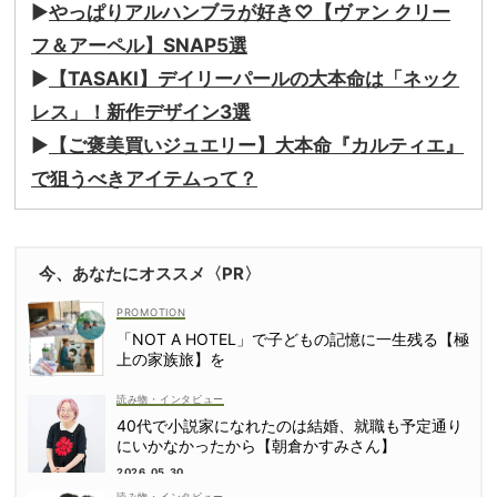
▶
やっぱりアルハンブラが好き♡【ヴァン クリー
フ＆アーペル】SNAP5選
▶
【TASAKI】デイリーパールの大本命は「ネック
レス」！新作デザイン3選
▶
【ご褒美買いジュエリー】大本命『カルティエ』
で狙うべきアイテムって？
今、あなたにオススメ〈PR〉
「NOT A HOTEL」で子どもの記憶に一生残る【極
上の家族旅】を
読み物・インタビュー
40代で小説家になれたのは結婚、就職も予定通り
にいかなかったから【朝倉かすみさん】
2026.05.30
読み物・インタビュー