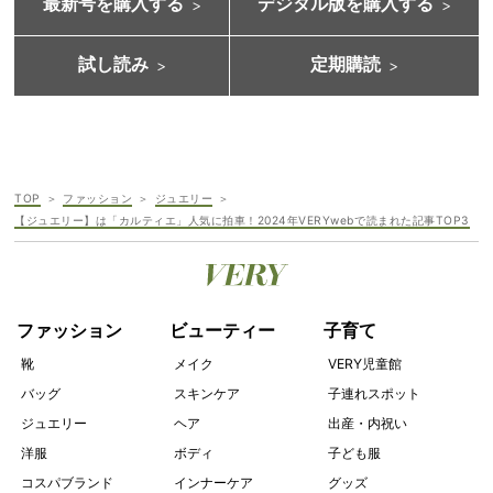
最新号を購入する
デジタル版を購入する
試し読み
定期購読
TOP
ファッション
ジュエリー
【ジュエリー】は「カルティエ」人気に拍車！2024年VERYwebで読まれた記事TOP3
ファッション
ビューティー
子育て
靴
メイク
VERY児童館
バッグ
スキンケア
子連れスポット
ジュエリー
ヘア
出産・内祝い
洋服
ボディ
子ども服
コスパブランド
インナーケア
グッズ