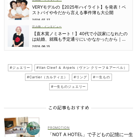
VERYモデルの【2025年ハイライト】を発表！ベ
ストバイや今だから言える事件簿も大公開
2026.07.27
読み物・インタビュー
【直木賞ノミネート！】40代で小説家になれたの
は結婚、就職も予定通りにいかなかったから｜朝
倉かすみさん
2026.06.15
#ジュエリー
#Van Cleef ＆ Arpels（ヴァン クリーフ＆アーペル）
#Cartier（カルティエ）
#リング
#一生もの
#一生ものジュエリー
この記事もおすすめ
「NOT A HOTEL」で子どもの記憶に一生