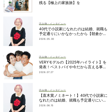
残る【極上の家族旅】を
読み物・インタビュー
40代で小説家になれたのは結婚、就職も
予定通りにいかなかったから【朝倉かす
みさん】
2026.05.30
読み物・インタビュー
VERYモデルの【2025年ハイライト】を
発表！ベストバイや今だから言える事件
簿も大公開
2026.07.27
読み物・インタビュー
【直木賞ノミネート！】40代で小説家に
なれたのは結婚、就職も予定通りにいか
なかったから｜朝倉かすみさん
2026.06.15