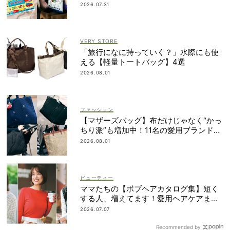
2026.07.31
VERY STORE
「旅行になに持っていく？」水際にも使
える【軽量トートバッグ】4選
2026.08.01
ファッション
【マザーズバッグ】布だけじゃなく“かっ
ちり派”も増加中！11名の愛用ブランド
は？
2026.08.01
ビューティー
ママたちの【ボブヘアカタログ集】短く
する人、増えてます！愛用ヘアケアまで
全部見せ
2026.07.07
Recommended by