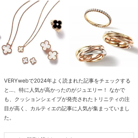
点セ
家族
ット
旅】
でコ
を
ーデ
要ら
ず
VERYwebで2024年よく読まれた記事をチェックする
と…、特に人気が高かったのがジュエリー！ なかで
も、クッションシェイプが発売されたトリニティの注
目が高く、カルティエの記事に人気が集まっていまし
た。