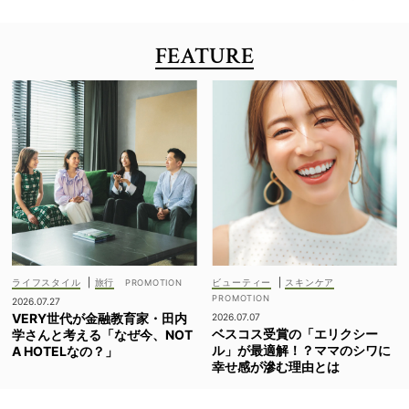
FEATURE
ライフスタイル
|
旅行
ビューティー
|
スキンケア
2026.07.27
VERY世代が金融教育家・田内
2026.07.07
ベスコス受賞の「エリクシー
学さんと考える「なぜ今、NOT
ル」が最適解！？ママのシワに
A HOTELなの？」
幸せ感が滲む理由とは