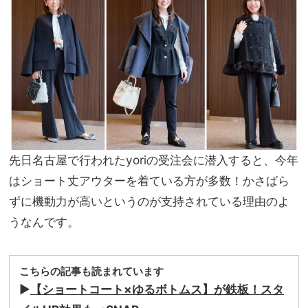
え回
家族
避」
旅】
の正
を
解コ
ーデ
集
先日名古屋で行われたyoriの受注会に潜入すると、今年
はショート丈アウターを着ている方が多数！かさばら
ずに機動力が高いというのが支持されている理由のよ
うなんです。
こちらの記事も読まれています
▶
【ショートコート×ゆるボトムス】が鉄板！スタ