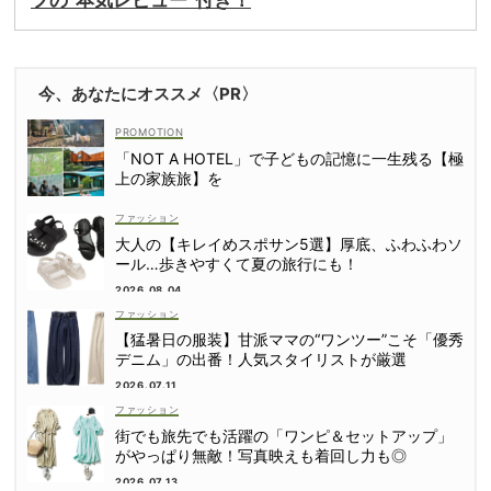
今、あなたにオススメ〈PR〉
「NOT A HOTEL」で子どもの記憶に一生残る【極
上の家族旅】を
ファッション
大人の【キレイめスポサン5選】厚底、ふわふわソ
ール…歩きやすくて夏の旅行にも！
2026.08.04
ファッション
【猛暑日の服装】甘派ママの“ワンツー”こそ「優秀
デニム」の出番！人気スタイリストが厳選
2026.07.11
ファッション
街でも旅先でも活躍の「ワンピ＆セットアップ」
がやっぱり無敵！写真映えも着回し力も◎
2026.07.13