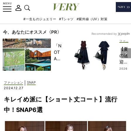
#一生ものジュエリー
#Tシャツ
#紫外線（UV）対策
今、あなたにオススメ〈PR〉
Recommended by
ファッション
「N
【夏
OT
の送
A
迎ネ
HO
イビ
2026
TEL
.07.2
ー
4
」で
服】
|
ファッション
SNAP
子ど
猛暑
2024.12.27
もの
の朝
記憶
キレイめ派に【ショート丈コート】流行
も悩
に一
まな
中！SNAP6選
生残
い
る
「地
【極
味見
上の