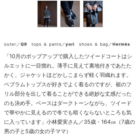
outer／
Q9
tops ＆ pants／
yori
shoes ＆ bag／
Hermès
「10月のポップアップで購入したツイードコートはシ
ルエットに一目惚れ。薄手に見えて裏地付きであたた
かく、ジャケットほどかしこまらず軽く羽織れます。
ペプラムトップスが好きでよく着るのですが、裾のフ
リル部分を出して着ることができる絶妙な丈感だった
のも決め手。ベースはダークトーンながら、ツイード
で華やかに見えるので冬でも暗くならないところも気
に入っています」小林愛実さん／35歳・164㎝（7歳の
男の子と5歳の女の子ママ）