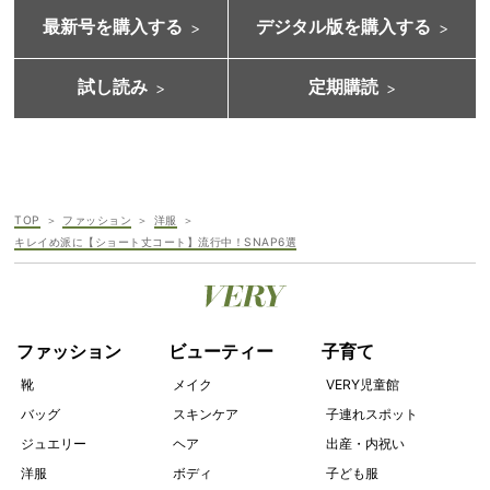
最新号を購入する
デジタル版を購入する
試し読み
定期購読
TOP
ファッション
洋服
キレイめ派に【ショート丈コート】流行中！SNAP6選
ファッション
ビューティー
子育て
靴
メイク
VERY児童館
バッグ
スキンケア
子連れスポット
ジュエリー
ヘア
出産・内祝い
洋服
ボディ
子ども服