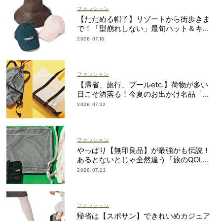
ファッション
【たためる帽子】リゾートから街歩きま
で！「型崩れしない」最旬ハット＆キャ
ップ
2026.07.16
ファッション
【帰省、旅行、プールetc.】荷物が多い
日こそ洒落る！今夏のお出かけ名品「ト
ート＆リュック」５選
2026.07.22
ファッション
やっぱり【無印良品】が最強かも伝説！
あるとないとじゃ全然違う「旅のQOL爆
上げアイテム」
2026.07.23
ファッション
帰省は【スポサン】できれいめカジュア