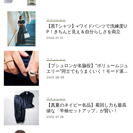
ファッション
【黒Tシャツ】×ワイドパンツで洗練度U
P！きちんと見え＆自分らしさを両立
2026.07.31
ファッション
【ブシュロンが名脇役】“ボリュームジュ
エリー”同士でもうまくいく！モード派の
重ねづけ術
2026.08.09
ファッション
【真夏のネイビー名品】着回し力も最高
値な「半袖セットアップ」が賢い！
2026.07.28