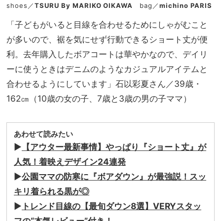
shoes／
TSURU By MARIKO OIKAWA
bag／
michino PARIS
「子どもがいると目線を合わせるためにしゃがむこと
が多いので、裾を気にせず行動できるショート丈が便
利。去年購入したボアコートは華やかなので、デイリ
ーに使うときはデニムのようなカジュアルアイテムと
合わせるようにしています」石以彩夏さん／39歳・
162㎝（10歳の女の子、7歳と3歳の男の子ママ）
あわせて読みたい
▶
【アウター最新事情】やっぱり『ショート丈』が
人気！着映えデザイン24連発
▶
公園ママの防寒に『ボアダウン』が最強説！スッ
キリ着られる黒が◎
▶
トレンド目線の【最旬ダウン8選】VERYスタッ
フの“本気レビュー”付き！