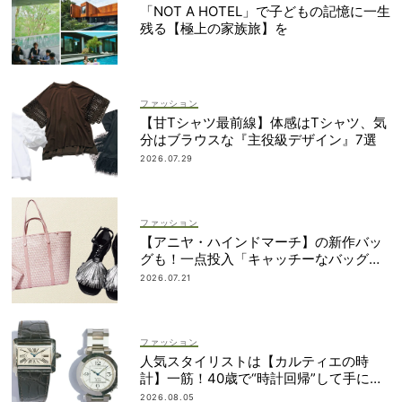
「NOT A HOTEL」で子どもの記憶に一生
残る【極上の家族旅】を
ファッション
【甘Tシャツ最前線】体感はTシャツ、気
分はブラウスな『主役級デザイン』7選
2026.07.29
ファッション
【アニヤ・ハインドマーチ】の新作バッ
グも！一点投入「キャッチーなバッグ＆
小物」3選
2026.07.21
ファッション
人気スタイリストは【カルティエの時
計】一筋！40歳で“時計回帰”して手に入
れた名品は？
2026.08.05