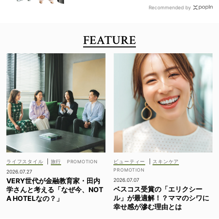
Recommended by
FEATURE
ライフスタイル
|
旅行
ビューティー
|
スキンケア
2026.07.27
VERY世代が金融教育家・田内
2026.07.07
ベスコス受賞の「エリクシー
学さんと考える「なぜ今、NOT
ル」が最適解！？ママのシワに
A HOTELなの？」
幸せ感が滲む理由とは