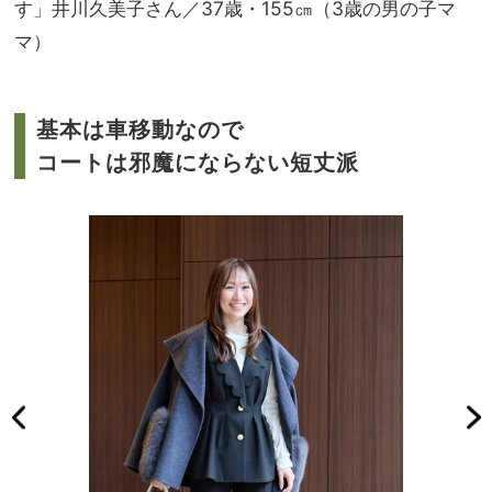
す」井川久美子さん／37歳・155㎝（3歳の男の子マ
マ）
基本は車移動なので
コートは邪魔にならない短丈派