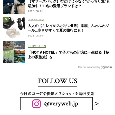
【マザーズバッグ】布だけじゃなく“かっちり派”も
増加中！11名の愛用ブランドは？
2026.08.01
ファッション
大人の【キレイめスポサン5選】厚底、ふわふわソ
ール…歩きやすくて夏の旅行にも！
2026.08.04
「NOT A HOTEL」で子どもの記憶に一生残る【極
上の家族旅】を
Recommended by
FOLLOW US