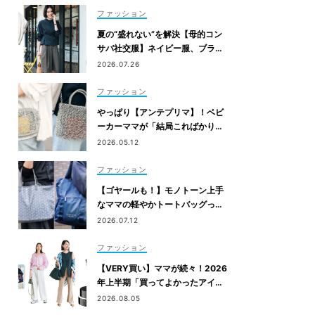
ファッション
夏の“盛れない”を解決【母的コン
サバ社交服】ネイビー服、ブラウ
ス、セットアップetc.
2026.07.26
ファッション
やっぱり【アンテプリマ】！ベビ
ーカーママが「結局こればかり持
ってしまう」納得の理由
2026.05.12
ファッション
【ゴヤールも！】モノトーン上手
なママの軽やかトートバッグっ
て？
2026.07.12
ファッション
【VERY買い】ママが続々！2026
年上半期「買ってよかったアイテ
ム」を発表
2026.08.05