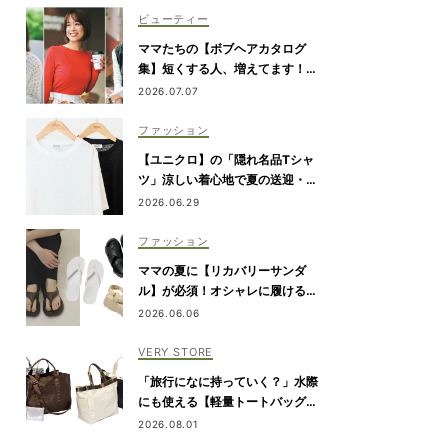
ビューティー
ママたちの【ボブヘアカタログ
集】短くする人、増えてます！愛
用ヘアケアまで全部見せ
2026.07.07
ファッション
【ユニクロ】の「隠れ名品Tシャ
ツ」涼しい着心地で夏の送迎・公
園にぴったり！
2026.06.29
ファッション
ママの夏に【リカバリーサンダ
ル】が必須！オシャレに履ける最
旬7選
2026.06.06
VERY STORE
「旅行になに持っていく？」水際
にも使える【軽量トートバッグ】4
選
2026.08.01