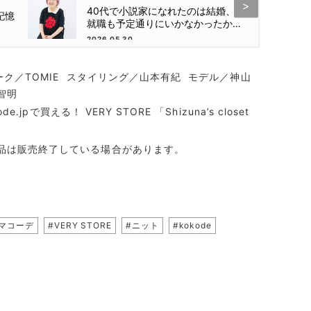
40代で小説家になれたのは結婚、
記憶
就職も予定通りにいかなかったから
【朝倉かすみさん】
2026.05.30
メーク／TOMIE スタイリング／山本有紀 モデル／神山
智明
jpで買える！ VERY STORE 「Shizuna’s closet
品は販売終了している場合があります。
ママコーデ
#VERY STORE
#ニット
#kokode