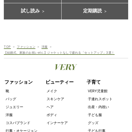
試し読み
定期購読
TOP
ファッション
洋服
【結婚式、家族のお祝いetc.】ジャケットなしで盛れる「セットアップ」3選！
ファッション
ビューティー
子育て
靴
メイク
VERY児童館
バッグ
スキンケア
子連れスポット
ジュエリー
ヘア
出産・内祝い
洋服
ボディ
子ども服
コスパブランド
インナーケア
グッズ
行事・オケージョン
子ども行事