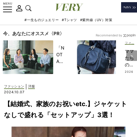
#一生ものジュエリー
#Tシャツ
#紫外線（UV）対策
今、あなたにオススメ〈PR〉
Recommended by
ファッション
「N
ママ
OT
たち
A
の間
HO
で大
2026
TEL
.07.13
大大
」で
流行
|
ファッション
洋服
子ど
の
2024.10.07
もの
「ボ
記憶
【結婚式、家族のお祝いetc.】ジャケット
スト
に一
ンバ
なしで盛れる「セットアップ」3選！
生残
ッ
る
グ」
【極
発
上の