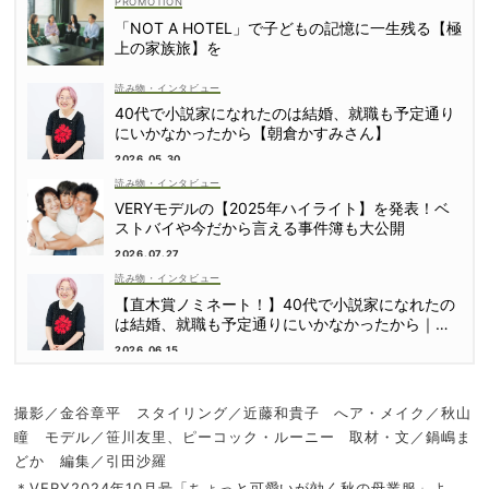
「NOT A HOTEL」で子どもの記憶に一生残る【極
上の家族旅】を
読み物・インタビュー
40代で小説家になれたのは結婚、就職も予定通り
にいかなかったから【朝倉かすみさん】
2026.05.30
読み物・インタビュー
VERYモデルの【2025年ハイライト】を発表！ベ
ストバイや今だから言える事件簿も大公開
2026.07.27
読み物・インタビュー
【直木賞ノミネート！】40代で小説家になれたの
は結婚、就職も予定通りにいかなかったから｜朝
倉かすみさん
2026.06.15
撮影／金谷章平 スタイリング／近藤和貴子 へア・メイク／秋山
瞳 モデル／笹川友里、ピーコック・ルーニー 取材・文／鍋嶋ま
どか 編集／引田沙羅
＊VERY2024年10月号「ちょっと可愛いが効く秋の母業服」よ