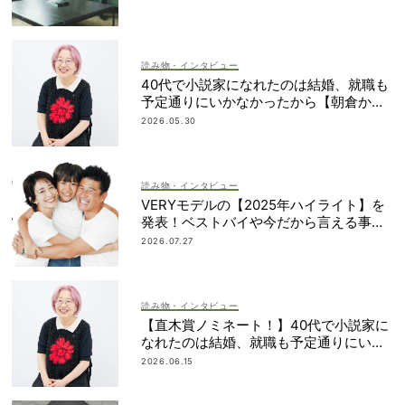
読み物・インタビュー
40代で小説家になれたのは結婚、就職も
予定通りにいかなかったから【朝倉かす
みさん】
2026.05.30
読み物・インタビュー
VERYモデルの【2025年ハイライト】を
発表！ベストバイや今だから言える事件
簿も大公開
2026.07.27
読み物・インタビュー
【直木賞ノミネート！】40代で小説家に
なれたのは結婚、就職も予定通りにいか
なかったから｜朝倉かすみさん
2026.06.15