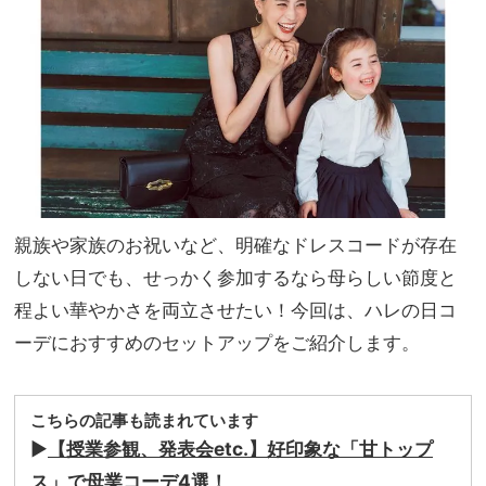
見！
家族
機能
旅】
性も
を
洒落
感も
妥協
しな
い
親族や家族のお祝いなど、明確なドレスコードが存在
しない日でも、せっかく参加するなら母らしい節度と
程よい華やかさを両立させたい！今回は、ハレの日コ
ーデにおすすめのセットアップをご紹介します。
こちらの記事も読まれています
▶︎
【授業参観、発表会etc.】好印象な「甘トップ
ス」で母業コーデ4選！