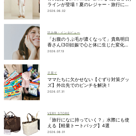
ラインが登場！夏のレジャー・旅行にも
おすすめ
2026.06.02
読み物・インタビュー
「お腹のうぶ毛が濃くなって」貴島明日
香さん(30)妊娠で心と体に生じた変化も
「愛しいです」
2026.07.13
子育て
ママたちに欠かせない【ぐずり対策グッ
ズ】外出先でのピンチを解決！
2026.07.31
VERY STORE
「旅行になに持っていく？」水際にも使
える【軽量トートバッグ】4選
2026.08.01