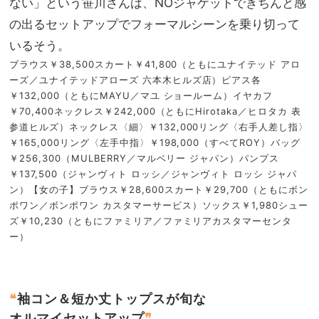
ない」という笹川さんは、NOジャケットできちんと感
の出るセットアップでフォーマルシーンを乗り切って
いるそう。
ブラウス￥38,500スカート￥41,800（ともにユナイテッド アロ
ーズ／ユナイテッドアローズ 六本木ヒルズ店）ピアス各
￥132,000（ともにMAYU／マユ ショールーム）イヤカフ
￥70,400ネックレス￥242,000（ともにHirotaka／ヒロタカ 表
参道ヒルズ）ネックレス〈細〉￥132,000リング〈右手人差し指〉
￥165,000リング〈左手中指〉￥198,000（すべてROY）バッグ
￥256,300（MULBERRY／マルベリー ジャパン）パンプス
￥137,500（ジャンヴィト ロッシ／ジャンヴィト ロッシ ジャパ
ン）【女の子】ブラウス￥28,600スカート￥29,700（ともにボン
ポワン／ボンポワン カスタマーサービス）ソックス￥1,980シュー
ズ￥10,230（ともにファミリア／ファミリアカスタマーセンタ
ー）
❝
袖コン＆短か丈トップスが旬な
オルマイセットアップ
❞