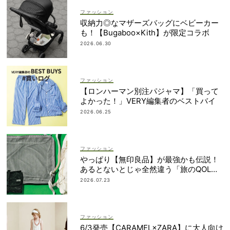
ファッション
収納力◎なマザーズバッグにベビーカー
も！【Bugaboo×Kith】が限定コラボ
2026.06.30
ファッション
【ロンハーマン別注パジャマ】「買って
よかった！」VERY編集者のベストバイ
2026.06.25
ファッション
やっぱり【無印良品】が最強かも伝説！
あるとないとじゃ全然違う「旅のQOL爆
上げアイテム」
2026.07.23
ファッション
6/3発売【CARAMEL×ZARA】に大人向け