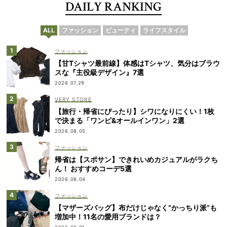
DAILY RANKING
ALL
ファッション
ビューティ
ライフスタイル
ファッション
【甘Tシャツ最前線】体感はTシャツ、気分はブラウ
スな『主役級デザイン』7選
2026.07.29
VERY STORE
【旅行・帰省にぴったり】シワになりにくい！1枚
で決まる「ワンピ&オールインワン」2選
2026.08.05
ファッション
帰省は【スポサン】できれいめカジュアルがラクち
ん！ おすすめコーデ5選
2026.08.04
ファッション
【マザーズバッグ】布だけじゃなく“かっちり派”も
増加中！11名の愛用ブランドは？