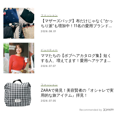
ファッション
【マザーズバッグ】布だけじゃなく“かっ
ちり派”も増加中！11名の愛用ブランド
は？
2026.08.01
ビューティー
ママたちの【ボブヘアカタログ集】短く
する人、増えてます！愛用ヘアケアまで
全部見せ
2026.07.07
ファッション
ZARAで発見！美容賢者の『オシャレで実
用的な旅アイテム』拝見！
2026.07.05
Recommended by