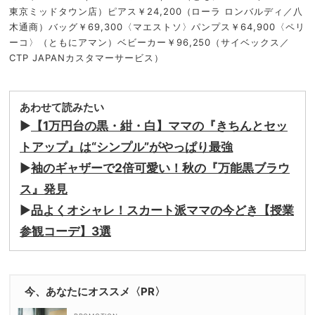
東京ミッドタウン店）ピアス￥24,200（ローラ ロンバルディ／八
木通商）バッグ￥69,300〈マエストソ〉パンプス￥64,900〈ペリ
ーコ〉（ともにアマン）ベビーカー￥96,250（サイベックス／
CTP JAPANカスタマーサービス）
あわせて読みたい
▶︎
【1万円台の黒・紺・白】ママの『きちんとセッ
トアップ』は“シンプル”がやっぱり最強
▶︎
袖のギャザーで2倍可愛い！秋の『万能黒ブラウ
ス』発見
▶︎
品よくオシャレ！スカート派ママの今どき【授業
参観コーデ】3選
今、あなたにオススメ〈PR〉