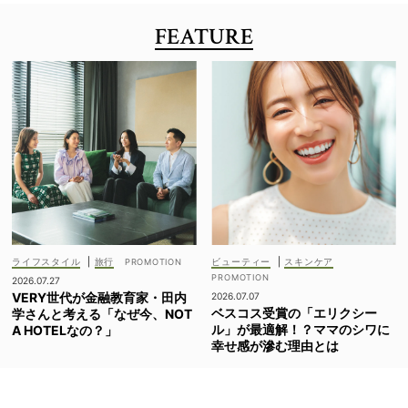
FEATURE
ライフスタイル
|
旅行
ビューティー
|
スキンケア
2026.07.27
VERY世代が金融教育家・田内
2026.07.07
ベスコス受賞の「エリクシー
学さんと考える「なぜ今、NOT
ル」が最適解！？ママのシワに
A HOTELなの？」
幸せ感が滲む理由とは